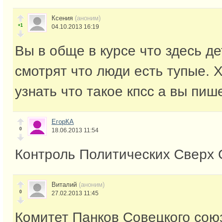
Ксения
(аноним)
+1
04.10.2013 16:19
Вы в обще в курсе что здесь де
смотрят что люди есть тупые. 
узнать что такое кпсс а вы пи
ЕгорКА
0
18.06.2013 11:54
Контроль Политических Сверх
Виталий
(аноним)
0
27.02.2013 11:45
Комитет Панков Совецкого сою