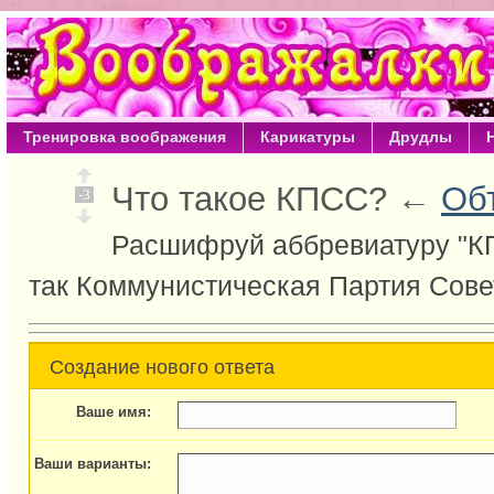
Тренировка воображения
Карикатуры
Друдлы
Что такое КПСС? ←
Об
-3
Расшифруй аббревиатуру "К
так Коммунистическая Партия Сове
Создание нового ответа
Ваше имя:
Ваши варианты: