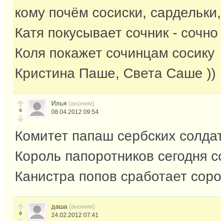
кому почём сосиски, сардельки,
Катя покусывает сочник - сочно
Коля покажет сочинцам сосику
Кристина Паше, Света Саше ))
Илья
(аноним)
0
08.04.2012 09:54
Комитет папаш сербских солда
Король папоротников сегодня с
Канистра попов сработает сор
даша
(аноним)
0
24.02.2012 07:41