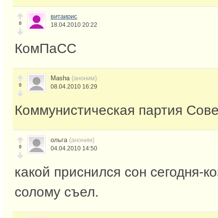
витаирис
0
18.04.2010 20:22
КомПаСС
Masha
(аноним)
0
08.04.2010 16:29
Коммунистическая партия Сове
ольга
(аноним)
0
04.04.2010 14:50
какой приснился сон сегодня-к
солому съел.