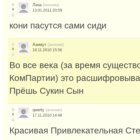
Лиза
(аноним)
0
13.01.2011 20:59
кони пасутся сами сиди
Азимут
(аноним)
0
18.11.2010 15:56
Во все века (за время существ
КомПартии) это расшифровывал
Прёшь Сукин Сын
qwerty
(аноним)
0
17.11.2010 14:48
Красивая Привлекательная Сте