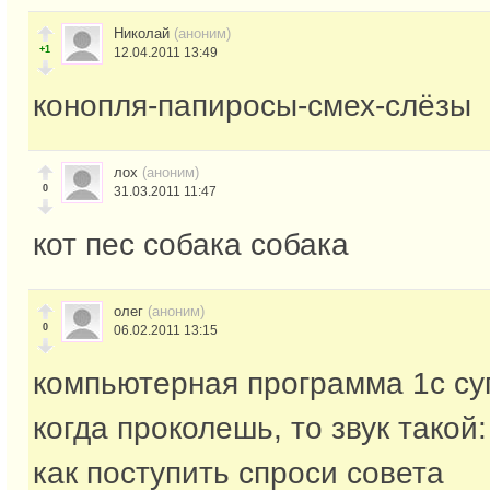
Николай
(аноним)
+1
12.04.2011 13:49
конопля-папиросы-смех-слёзы
лох
(аноним)
0
31.03.2011 11:47
кот пес собака собака
олег
(аноним)
0
06.02.2011 13:15
компьютерная программа 1с су
когда проколешь, то звук такой
как поступить спроси совета