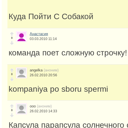
Куда Пойти С Собакой
Анастасия
0
03.03.2010 11:14
команда поет сложную строчку!
angelka
(аноним)
0
26.02.2010 20:56
kompaniya po sboru spermi
ooo
(аноним)
0
26.02.2010 14:33
Капсула парапсула солнечного 