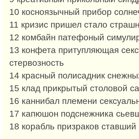
10 косноязычный прибор солне
11 кризис пришел стало страш
12 комбайн патефоный симули
13 конфета притупляющая сек
стервозность
14 красный полисадник снежны
15 клад прикрытый столовой с
16 каннибал племени сексуаль
17 капюшон подснежника сьев
18 корабль призраков ставший