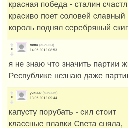
красная победа - сталин счаст
красиво поет соловей славный
король поднял серебряный ски
липа
(аноним)
0
14.06.2012 08:53
я не знаю что значить партии 
Республике незнаю даже парти
ученик
(аноним)
0
13.06.2012 09:44
капусту порубать - сил стоит
классные плавки Света сняла,