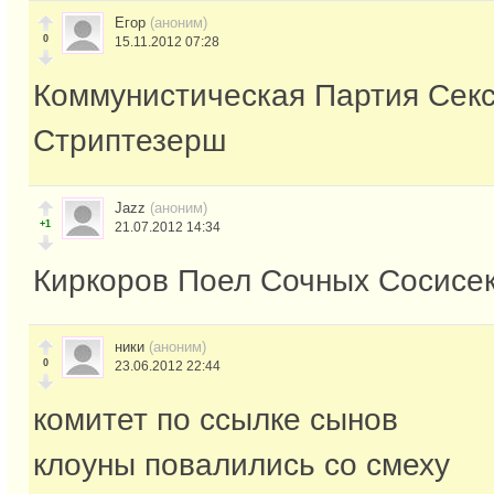
Егор
(аноним)
0
15.11.2012 07:28
Коммунистическая Партия Сек
Стриптезерш
Jazz
(аноним)
+1
21.07.2012 14:34
Киркоров Поел Сочных Сосисе
ники
(аноним)
0
23.06.2012 22:44
комитет по ссылке сынов
клоуны повалились со смеху