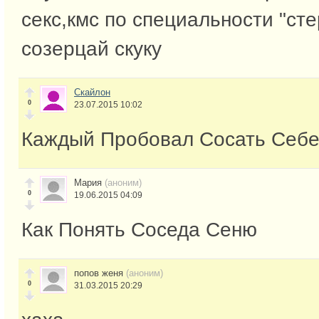
секс,кмс по специальности "сте
созерцай скуку
Скайлон
0
23.07.2015 10:02
Каждый Пробовал Сосать Себ
Мария
(аноним)
0
19.06.2015 04:09
Как Понять Соседа Сеню
попов женя
(аноним)
0
31.03.2015 20:29