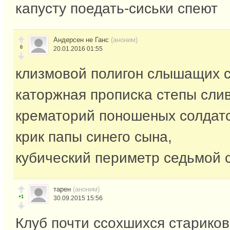
капусту поедать-сиськи спеют
Андерсен не Ганс
(аноним)
0
20.01.2016 01:55
клизмовой полигон слышащих с
каторжная прописка степы сли
крематорий поношеных солдатс
крик папы синего сына,
кубический периметр седьмой 
тарен
(аноним)
+1
30.09.2015 15:56
Клуб почти ссохшихся стариков