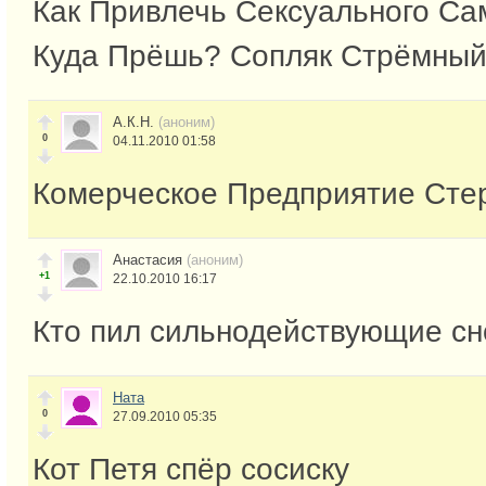
Как Привлечь Сексуального Са
Куда Прёшь? Сопляк Стрёмны
А.К.Н.
(аноним)
0
04.11.2010 01:58
Комерческое Предприятие Сте
Анастасия
(аноним)
+1
22.10.2010 16:17
Кто пил сильнодействующие с
Ната
0
27.09.2010 05:35
Кот Петя спёр сосиску