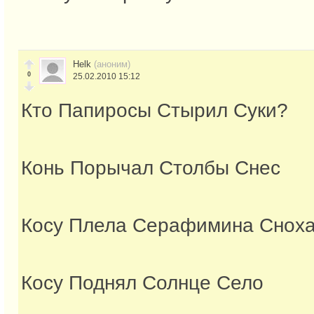
Helk
(аноним)
0
25.02.2010 15:12
Кто Папиросы Стырил Суки?
Конь Порычал Столбы Снес
Косу Плела Серафимина Снох
Косу Поднял Солнце Село