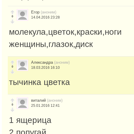
Егор
(аноним)
0
14.04.2016 23:28
молекула,цветок,краски,ноги
женщины,глазок,диск
Александра
(аноним)
0
18.03.2016 16:10
тычинка цветка
виталий
(аноним)
0
25.01.2016 12:41
1 ящерица
2 попугай