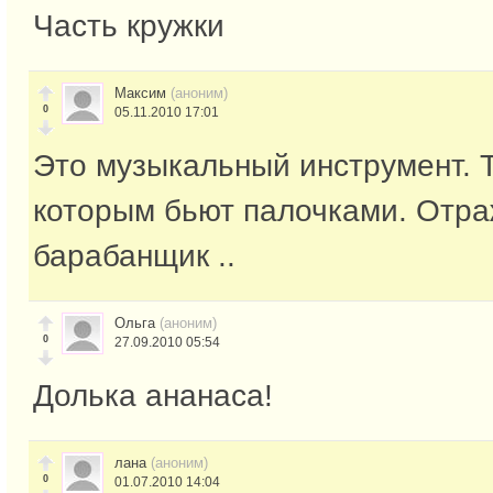
Часть кружки
Максим
(аноним)
0
05.11.2010 17:01
Это музыкальный инструмент. 
которым бьют палочками. Отра
барабанщик ..
Ольга
(аноним)
0
27.09.2010 05:54
Долька ананаса!
лана
(аноним)
0
01.07.2010 14:04