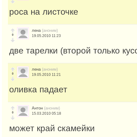
роса на листочке
лена
(аноним)
0
19.05.2010 11:23
две тарелки (второй только кус
лена
(аноним)
0
19.05.2010 11:21
оливка падает
Антон
(аноним)
0
15.03.2010 05:18
может край скамейки