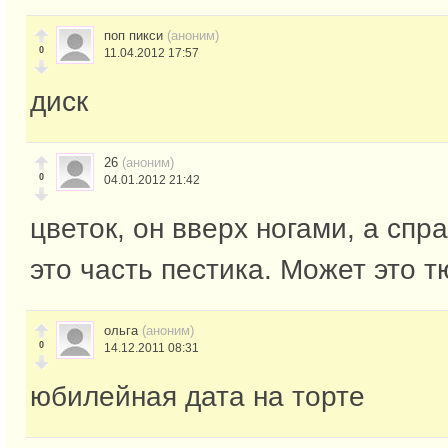
поп пикси
(аноним)
0
11.04.2012 17:57
диск
26
(аноним)
0
04.01.2012 21:42
цветок, он вверх ногами, а спр
это часть пестика. Может это т
ольга
(аноним)
0
14.12.2011 08:31
юбилейная дата на торте