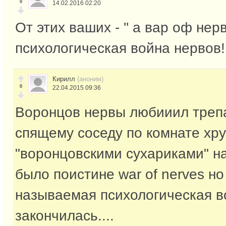
0
14.02.2016 02:20
От этих ваших - '' а вар оф нерв
психологическая война нервов!
Кирилл
(аноним)
0
22.04.2015 09:36
Воронцов нервы любииил трепат
спящему соседу по комнате хр
"воронцовскими сухариками" на
было поистине war of nerves но
называемая психологическая в
закончилась....