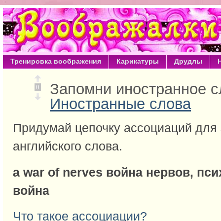
Тренировка воображения
Карикатуры
Друдлы
Запомни иностранное 
0
Иностранные слова
Придумай цепочку ассоциаций для
английского слова.
a war of nerves война нервов, пс
война
Что такое ассоциации?