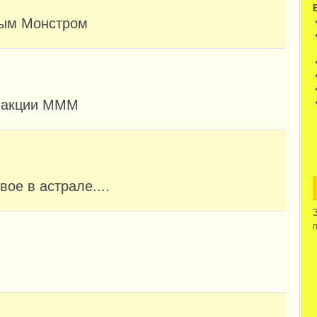
ным Монстром
и акции МММ
вое в астрале....