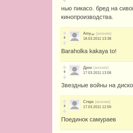
нью пикасо. бред на сив
кинопроизводства.
Arnyټ
(аноним)
0
18.03.2011 13:38
Baraholka kakaya to!
Дрон
(аноним)
0
17.03.2011 13:08
Звездные войны на диско
Стерх
(аноним)
0
17.03.2011 12:00
Поединок самураев