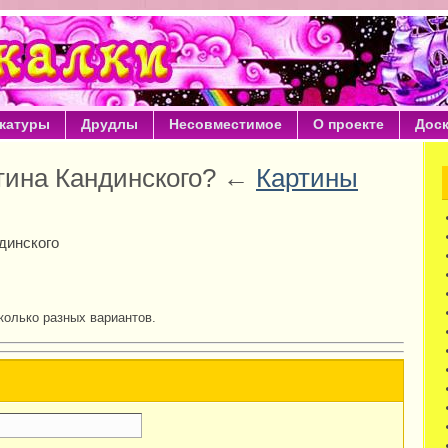
катуры
Друдлы
Несовместимое
О проекте
Дос
ртина Кандинского? ←
Картины
динского
колько разных вариантов.