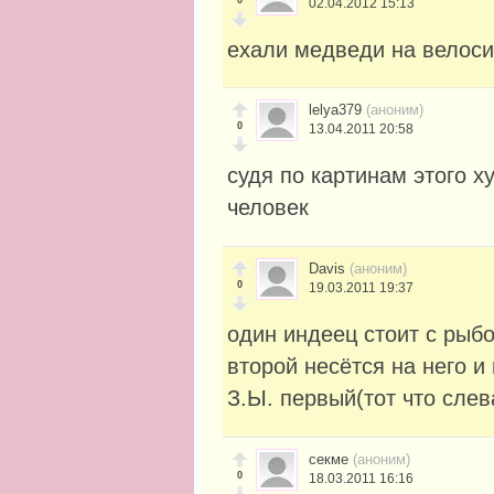
02.04.2012 15:13
ехали медведи на велос
lelya379
(аноним)
0
13.04.2011 20:58
судя по картинам этого х
человек
Davis
(аноним)
0
19.03.2011 19:37
один индеец стоит с рыбо
второй несётся на него и
З.Ы. первый(тот что слев
секме
(аноним)
0
18.03.2011 16:16