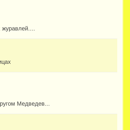
журавлей....
ицах
другом Медведев...