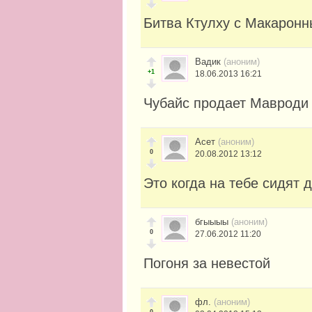
Битва Ктулху с Макарон
Вадик
(аноним)
+1
18.06.2013 16:21
Чубайс продает Маврод
Асет
(аноним)
0
20.08.2012 13:12
Это когда на тебе сидят д
бгыыыы
(аноним)
0
27.06.2012 11:20
Погоня за невестой
фл.
(аноним)
0