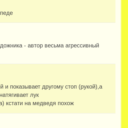
ипеде
удожника - автор весьма агрессивный
й и показывает другому стоп (рукой),а
 натягивает лук
а) кстати на медведя похож