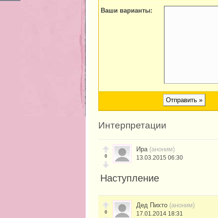
Ваши варианты:
Интерпретации
Ира
(аноним)
0
13.03.2015 06:30
Наступление
Дед Пихто
(аноним)
0
17.01.2014 18:31