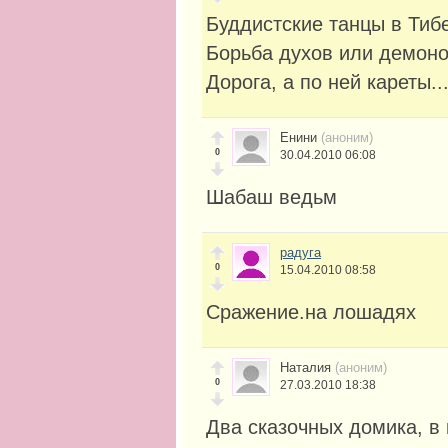
Буддистские танцы в Тибе
Борьба духов или демоно
Дорога, а по ней кареты..
Енини
(аноним)
0
30.04.2010 06:08
Шабаш ведьм
радуга
0
15.04.2010 08:58
Сражение.на лошадях
Наталия
(аноним)
0
27.03.2010 18:38
Два сказочных домика, в