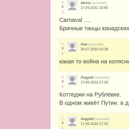
aliona
(аноним)
0
17.03.2011 10:40
Carnaval ....
Брачные танцы канадских 
Аня
(аноним)
0
20.07.2010 10:39
какая то война на колясн
Андрей
(аноним)
0
17.05.2010 17:33
Коттеджи на Рублёвке.
В одном живёт Путин. в 
Андрей
(аноним)
0
17.05.2010 17:32