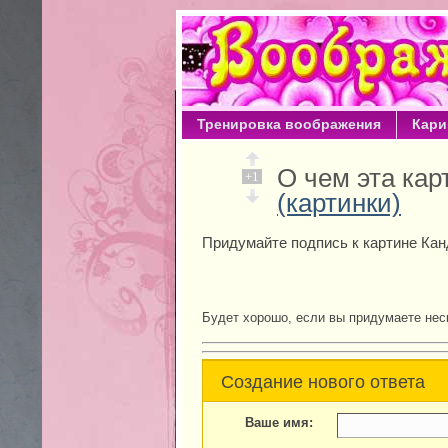
Тренировка воображения
Кари
О чем эта ка
+1
(картинки)
Придумайте подпись к картине Кан
Будет хорошо, если вы придумаете нес
Создание нового ответа
Ваше имя: