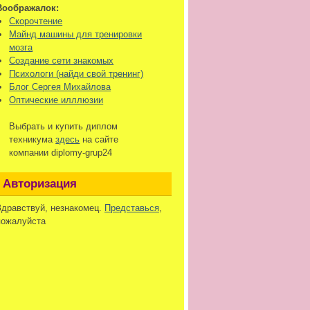
Воображалок:
Скорочтение
Майнд машины для тренировки
мозга
Создание сети знакомых
Психологи (найди свой тренинг)
Блог Сергея Михайлова
Оптические илллюзии
Выбрать и купить диплом
техникума
здесь
на сайте
компании diplomy-grup24
Авторизация
Здравствуй, незнакомец.
Представься
,
пожалуйста