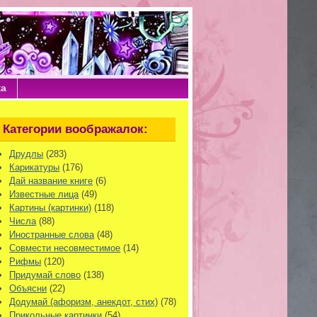
ка
Категории воображалок:
Друдлы
(283)
Карикатуры
(176)
Дай название книге
(6)
Известные лица
(49)
Картины (картинки)
(118)
Числа
(88)
Иностранные слова
(48)
Совмести несовместимое
(14)
Рифмы
(120)
Придумай слово
(138)
Объясни
(22)
Додумай (афоризм, анекдот, стих)
(78)
Прикольные картинки
(54)