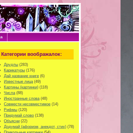
ка
Категории воображалок:
Друдлы
(283)
Карикатуры
(176)
Дай название книге
(6)
Известные лица
(49)
Картины (картинки)
(118)
Числа
(88)
Иностранные слова
(48)
Совмести несовместимое
(14)
Рифмы
(120)
Придумай слово
(138)
Объясни
(22)
Додумай (афоризм, анекдот, стих)
(78)
Прикольные картинки
(54)