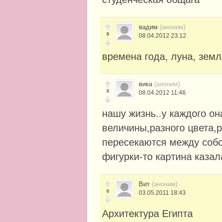
вадим
(аноним)
0
08.04.2012 23:12
времена года, луна, земл
вика
(аноним)
0
08.04.2012 11:46
нашу жизнь..у каждого он
величины,разного цвета,
пересекаются между собой
фигурки-то картина казал
Вит
(аноним)
0
03.05.2011 18:43
Архитектура Египта