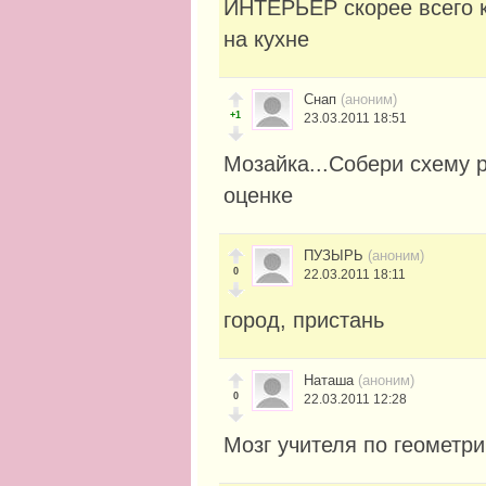
ИНТЕРЬЕР скорее всего к
на кухне
Снап
(аноним)
+1
23.03.2011 18:51
Мозайка...Собери схему 
оценке
ПУЗЫРЬ
(аноним)
0
22.03.2011 18:11
город, пристань
Наташа
(аноним)
0
22.03.2011 12:28
Мозг учителя по геометри