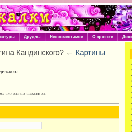
катуры
Друдлы
Несовместимое
О проекте
Дос
ртина Кандинского? ←
Картины
динского
колько разных вариантов.