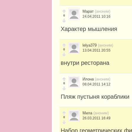
Марат
(аноним)
0
24.04.2011 10:16
Характер мышления
lelya379
(аноним)
0
13.04.2011 20:55
внутри ресторана
Илона
(аноним)
0
08.04.2011 14:12
Пляж пустыня кораблики
Мила
(аноним)
0
26.03.2011 16:49
Набор геометрических фи