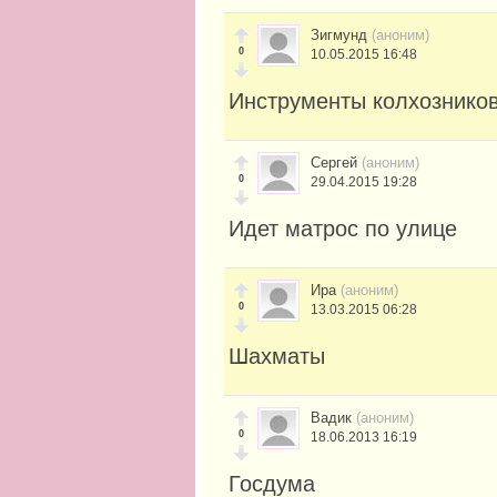
Зигмунд
(аноним)
0
10.05.2015 16:48
Инструменты колхознико
Сергей
(аноним)
0
29.04.2015 19:28
Идет матрос по улице
Ира
(аноним)
0
13.03.2015 06:28
Шахматы
Вадик
(аноним)
0
18.06.2013 16:19
Госдума