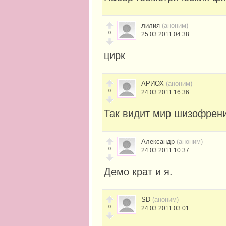
лилия
(аноним)
0
25.03.2011 04:38
цирк
АРИОХ
(аноним)
0
24.03.2011 16:36
Так видит мир шизофрен
Александр
(аноним)
0
24.03.2011 10:37
Демо крат и я.
SD
(аноним)
0
24.03.2011 03:01