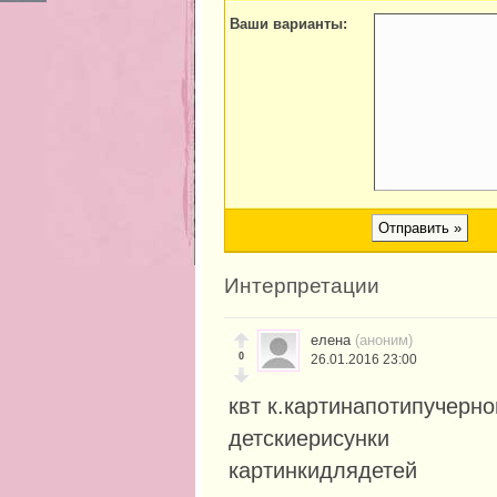
Ваши варианты:
Интерпретации
елена
(аноним)
0
26.01.2016 23:00
квт к.картинапотипучерн
детскиерисунки
картинкидлядетей