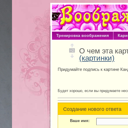
Тренировка воображения
Кари
О чем эта ка
+2
(картинки)
Придумайте подпись к картине Кан
Будет хорошо, если вы придумаете нес
Создание нового ответа
Ваше имя: