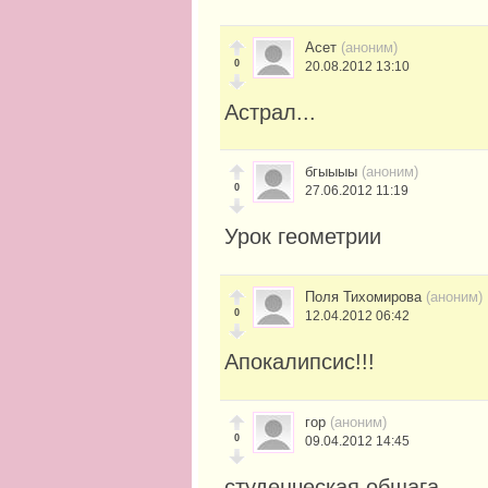
Асет
(аноним)
0
20.08.2012 13:10
Астрал...
бгыыыы
(аноним)
0
27.06.2012 11:19
Урок геометрии
Поля Тихомирова
(аноним)
0
12.04.2012 06:42
Апокалипсис!!!
гор
(аноним)
0
09.04.2012 14:45
студенческая общага