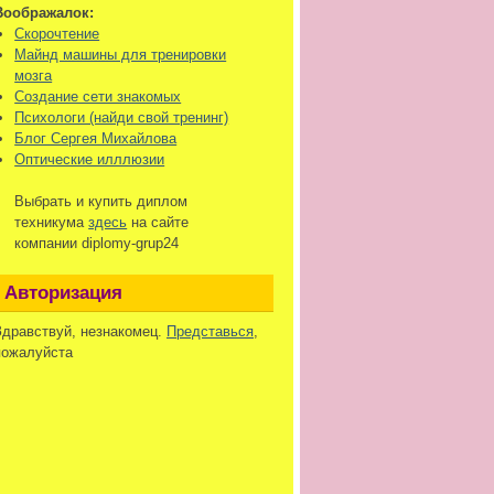
Воображалок:
Скорочтение
Майнд машины для тренировки
мозга
Создание сети знакомых
Психологи (найди свой тренинг)
Блог Сергея Михайлова
Оптические илллюзии
Выбрать и купить диплом
техникума
здесь
на сайте
компании diplomy-grup24
Авторизация
Здравствуй, незнакомец.
Представься
,
пожалуйста