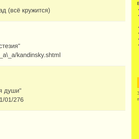
ад (всё кружится)
стезия"
\_a\_a/kandinsky.shtml
я души"
01/01/276