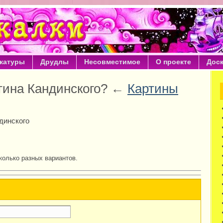
катуры
Друдлы
Несовместимое
О проекте
Дос
ртина Кандинского? ←
Картины
динского
колько разных вариантов.