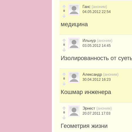
Ганс
(аноним)
0
04.05.2012 22:54
медицина
Ильнур
(аноним)
0
03.05.2012 14:45
Изолированность от сует
Александр
(аноним)
0
30.04.2012 16:23
Кошмар инженера
Эрнест
(аноним)
0
20.07.2011 17:03
Геометрия жизни