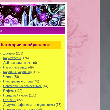
ка
Категории воображалок:
Друдлы
(283)
Карикатуры
(176)
Дай название книге
(6)
Известные лица
(49)
Картины (картинки)
(118)
Числа
(88)
Иностранные слова
(48)
Совмести несовместимое
(14)
Рифмы
(120)
Придумай слово
(138)
Объясни
(22)
Додумай (афоризм, анекдот, стих)
(78)
Прикольные картинки
(54)