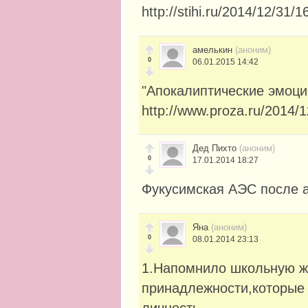
http://stihi.ru/2014/12/31/1
амелькин
(аноним)
0
06.01.2015 14:42
"Апокалиптические эмоци
http://www.proza.ru/2014/
Дед Пихто
(аноним)
0
17.01.2014 18:27
Фукусимская АЭС после 
Яна
(аноним)
0
08.01.2014 23:13
1.Напомнило школьную ж
принадлежности,которые