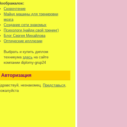
Воображалок:
Скорочтение
Майнд машины для тренировки
мозга
Создание сети знакомых
Психологи (найди свой тренинг)
Блог Сергея Михайлова
Оптические илллюзии
Выбрать и купить диплом
техникума
здесь
на сайте
компании diplomy-grup24
Авторизация
Здравствуй, незнакомец.
Представься
,
пожалуйста