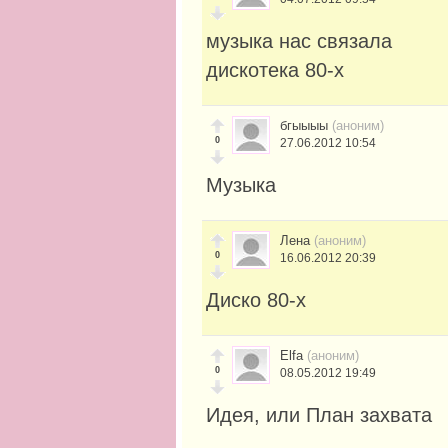
музыка нас связала
дискотека 80-х
бгыыыы
(аноним)
0
27.06.2012 10:54
Музыка
Лена
(аноним)
0
16.06.2012 20:39
Диско 80-х
Elfa
(аноним)
0
08.05.2012 19:49
Идея, или План захвата