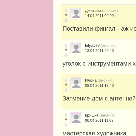
Дмитрий
(аноним)
0
14.04.2011 09:09
Поставили фингал - аж ис
lelya379
(аноним)
0
13.04.2011 20:46
уголок с инструментами 
Илона
(аноним)
0
08.04.2011 13:46
Затмение дом с антенной
иришка
(аноним)
0
06.04.2011 11:03
мастерская художника