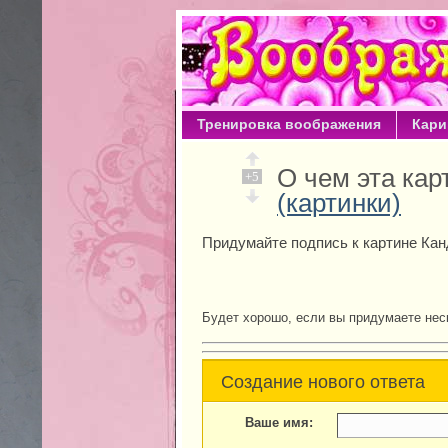
Тренировка воображения
Кари
О чем эта ка
+5
(картинки)
Придумайте подпись к картине Кан
Будет хорошо, если вы придумаете нес
Создание нового ответа
Ваше имя: