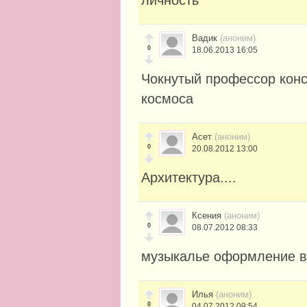
личность
Вадик
(аноним)
0
18.06.2013 16:05
Чокнутый профессор кон
космоса
Асет
(аноним)
0
20.08.2012 13:00
Архитектура....
Ксения
(аноним)
0
08.07.2012 08:33
музыкалье оформление в
Илья
(аноним)
0
04.07.2012 09:54