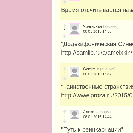
Время отсчитывается наз
Чингисхан
(аноним)
0
06.01.2015 14:53
"Додекафоническая Сине
http://samlib.ru/a/amelxkin
Gantimur
(аноним)
0
06.01.2015 14:47
"Таинственные странстви
http://www.proza.ru/2015/
Алекс
(аноним)
0
06.01.2015 14:44
"Путь к реинкарнации"