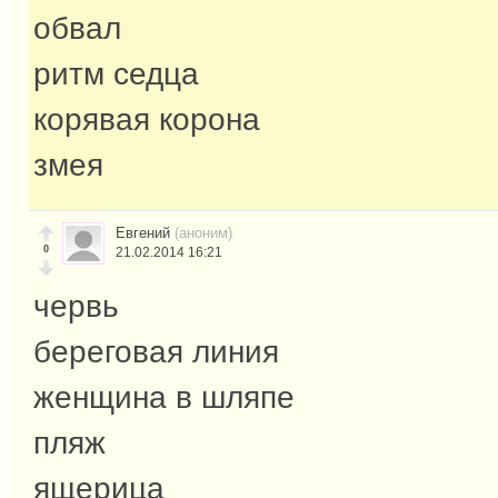
обвал
ритм седца
корявая корона
змея
Евгений
(аноним)
0
21.02.2014 16:21
червь
береговая линия
женщина в шляпе
пляж
ящерица