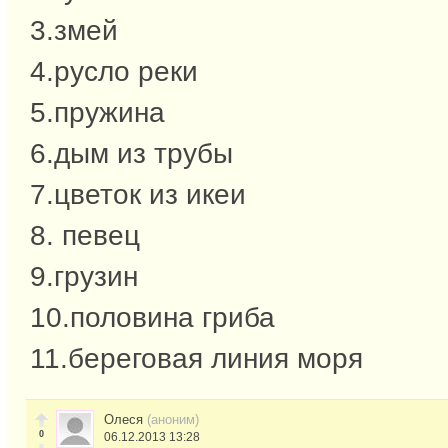
3.змей
4.русло реки
5.пружина
6.дым из трубы
7.цветок из икеи
8. певец
9.грузин
10.половина гриба
11.береговая линия моря
Олеся
(аноним)
0
06.12.2013 13:28