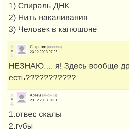
1) Спираль ДНК
2) Нить накаливания
3) Человек в капюшоне
Секретик
(аноним)
0
23.12.2013 07:25
НЕЗНАЮ.... я! Здесь вообще др
есть???????????
Артем
(аноним)
0
23.12.2013 04:01
1.отвес скалы
2.губы