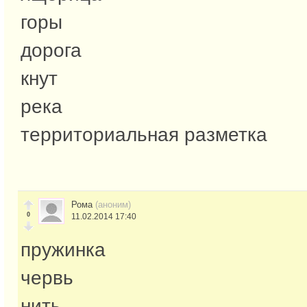
горы
дорога
кнут
река
территориальная разметка
Рома
(аноним)
0
11.02.2014 17:40
пружинка
червь
нить