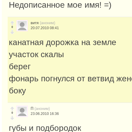
Недописанное мое имя! =)
витя
(аноним)
0
20.07.2010 08:41
канатная дорожка на земле
участок скалы
берег
фонарь погнулся от ветвид жен
боку
П
(аноним)
0
23.06.2010 16:36
губы и подбородок