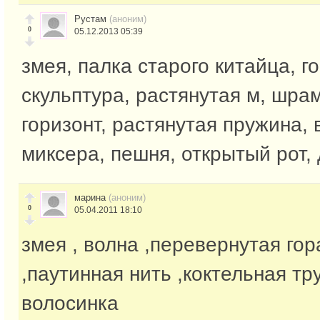
Рустам
(аноним)
0
05.12.2013 05:39
змея, палка старого китайца, г
скульптура, растянутая м, шра
горизонт, растянутая пружина, 
миксера, пешня, открытый рот,
марина
(аноним)
0
05.04.2011 18:10
змея , волна ,перевернутая гор
,паутинная нить ,коктельная тр
волосинка