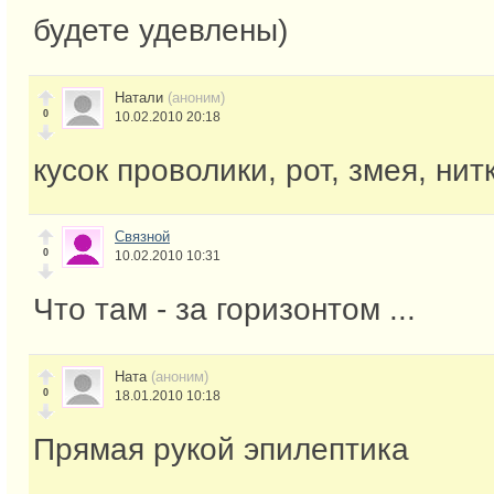
будете удевлены)
Натали
(аноним)
0
10.02.2010 20:18
кусок проволики, рот, змея, нит
Связной
0
10.02.2010 10:31
Что там - за горизонтом ...
Ната
(аноним)
0
18.01.2010 10:18
Прямая рукой эпилептика