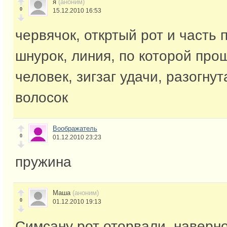
я
(аноним)
0
15.12.2010 16:53
червячок, откртый рот и часть 
шнурок, линия, по которой про
человек, зигзаг удачи, разогнут
волосок
Воображатель
0
01.12.2010 23:23
пружина
Маша
(аноним)
0
01.12.2010 19:13
Симсану рот оторвали, наверно