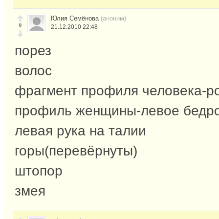
Юлия Семёнова
(аноним)
0
21.12.2010 22:48
порез
волос
фрагмент профиля человека-ро
профиль женщины-левое бедро
левая рука на талии
горы(перевёрнуты)
штопор
змея