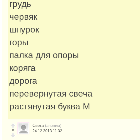
грудь
червяк
шнурок
горы
палка для опоры
коряга
дорога
перевернутая свеча
растянутая буква М
Света
(аноним)
0
24.12.2013 11:32