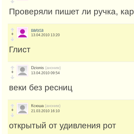
Проверяли пишет ли ручка, ка
радуга
0
13.04.2010 13:20
Глист
Dzionis
(аноним)
0
13.04.2010 09:54
веки без ресниц
Ксюша
(аноним)
0
21.03.2010 16:10
открытый от удивления рот