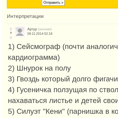
Интерпретации
Артур
(аноним)
0
09.11.2014 02:18
1) Сейсмограф (почти аналогич
кардиограмма)
2) Шнурок на полу
3) Гвоздь который долго фигач
4) Гусеничка ползущая по ство
нахаваться листье и детей сво
5) Силуэт "Кени" (парнишка в к