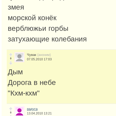
змея
морской конёк
верблюжьи горбы
затухающие колебания
Чувак
(аноним)
0
07.05.2010 17:03
Дым
Дорога в небе
"Кхм-кхм"
радуга
0
13.04.2010 13:21