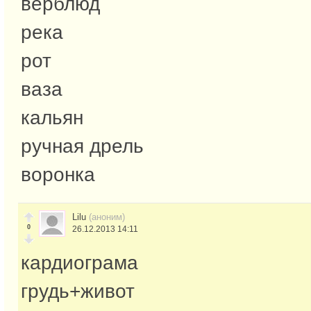
верблюд
река
рот
ваза
кальян
ручная дрель
воронка
Lilu
(аноним)
0
26.12.2013 14:11
кардиограма
грудь+живот