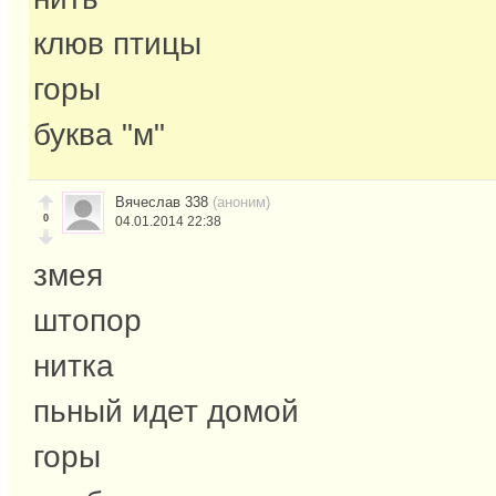
клюв птицы
горы
буква "м"
Вячеслав 338
(аноним)
0
04.01.2014 22:38
змея
штопор
нитка
пьный идет домой
горы