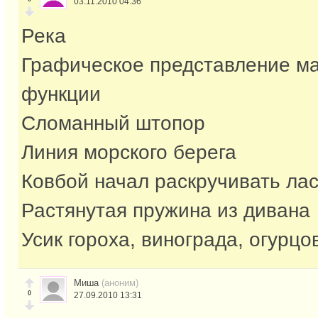
03.11.2010 04:36
Река
Графическое представление м
функции
Сломанный штопор
Линия морского берега
Ковбой начал раскручивать ла
Растянутая пружина из дивана
Усик гороха, винограда, огурцов
Миша
(аноним)
0
27.09.2010 13:31