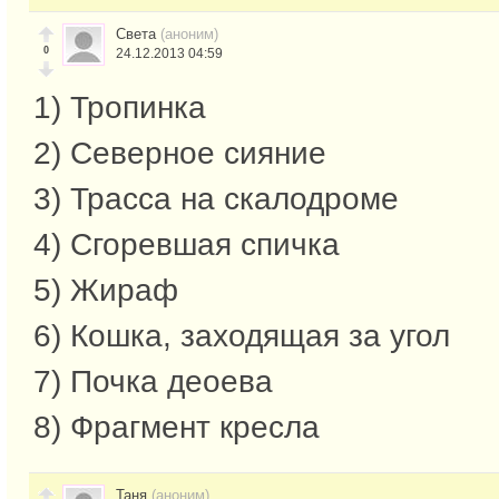
Света
(аноним)
0
24.12.2013 04:59
1) Тропинка
2) Северное сияние
3) Трасса на скалодроме
4) Сгоревшая спичка
5) Жираф
6) Кошка, заходящая за угол
7) Почка деоева
8) Фрагмент кресла
Таня
(аноним)