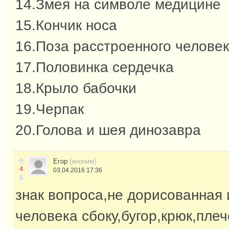
14.Змея на символе медицине
15.Кончик носа
16.Поза расстроенного челове
17.Половинка сердечка
18.Крыло бабочки
19.Черпак
20.Голова и шея динозавра
Егор
(аноним)
-1
03.04.2016 17:36
знак вопроса,не дорисованная 
человека сбоку,бугор,крюк,плеч