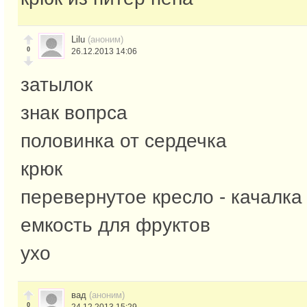
Lilu
(аноним)
0
26.12.2013 14:06
затылок
знак вопрса
половинка от сердечка
крюк
перевернутое кресло - качалка
емкость для фруктов
ухо
вад
(аноним)
0