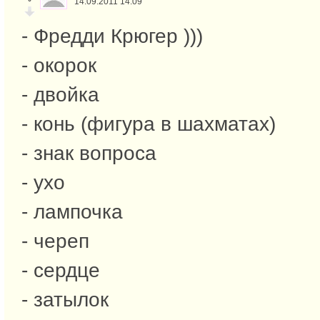
14.09.2011 14:09
- Фредди Крюгер )))
- окорок
- двойка
- конь (фигура в шахматах)
- знак вопроса
- ухо
- лампочка
- череп
- сердце
- затылок