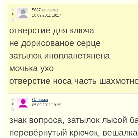
5687
(аноним)
0
10.09.2011 19:17
отверстие для ключа
не дорисованое серце
затылок инопланетянена
мочька ухо
отверстие носа часть шахмотн
Олеська
0
05.09.2011 19:29
знак вопроса, затылок лысой б
перевёрнутый крючок, вешалка