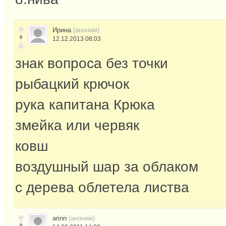
Ирина
(аноним)
0
12.12.2013 08:03
знак вопроса без точки
рыбацкий крючок
рука капитана Крюка
змейка или червяк
ковш
воздушный шар за облаком
с дерева облетела листва
arinn
(аноним)
0