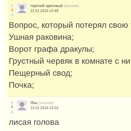
портной ореховый
(аноним)
-1
22.01.2016 23:48
Вопрос, который потерял свою 
Ушная раковина;
Ворот графа дракулы;
Грустный червяк в комнате с ни
Пещерный свод;
Почка;
Яна
(аноним)
0
22.01.2016 23:32
лисая голова