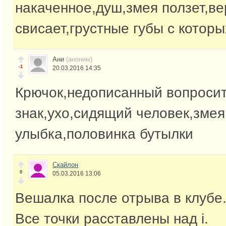
накаченное,душ,змея ползет,ве
свисает,грустные губы с которы
Ани
(аноним)
-1
20.03.2016 14:35
Крючок,недописанный вопроси
знак,ухо,сидящий человек,змея
улыбка,половинка бутылки
Скайлон
0
05.03.2016 13:06
Вешалка после отрыва в клубе
Все точки расставлены над і.