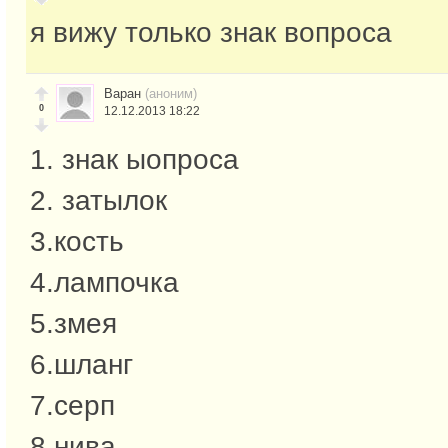
я вижу только знак вопроса
Варан
(аноним)
0
12.12.2013 18:22
1. знак ыопроса
2. затылок
3.кость
4.лампочка
5.змея
6.шланг
7.серп
8.нива