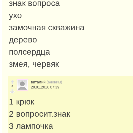
знак вопроса
ухо
замочная скважина
дерево
полсердца
змея, червяк
виталий
(аноним)
0
20.01.2016 07:39
1 крюк
2 вопросит.знак
3 лампочка