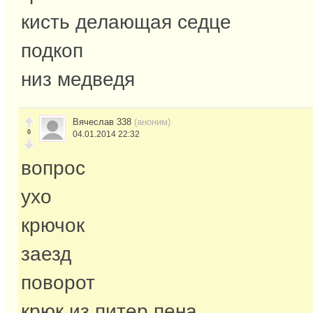
кисть делающая седце
подкоп
низ медведя
Вячеслав 338
(аноним)
0
04.01.2014 22:32
вопрос
ухо
крючок
заезд
поворот
крюк из питер пена