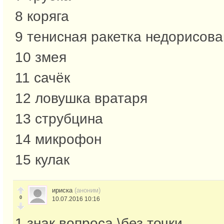
8 коряга
9 тенисная ракетка недорисов
10 змея
11 сачёк
12 ловушка вратаря
13 струбцина
14 микрофон
15 кулак
ириска
(аноним)
0
10.07.2016 10:16
1 знак вопроса \без точки