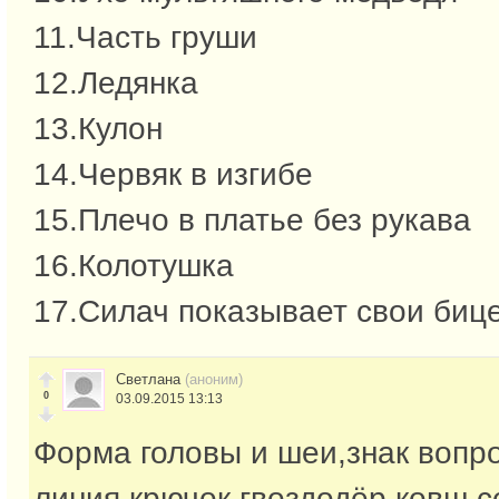
11.Часть груши
12.Ледянка
13.Кулон
14.Червяк в изгибе
15.Плечо в платье без рукава
16.Колотушка
17.Силач показывает свои биц
Светлана
(аноним)
0
03.09.2015 13:13
Форма головы и шеи,знак вопро
линия,крючок,гвоздодёр,ковш,с