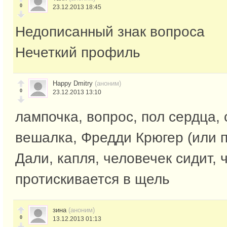
0
23.12.2013 18:45
Недописанный знак вопроса
Нечеткий профиль
Happy Dmitry
(аноним)
0
23.12.2013 13:10
лампочка, вопрос, пол сердца, 
вешалка, Фредди Крюгер (или п
Дали, капля, человечек сидит, 
протискивается в щель
зина
(аноним)
0
13.12.2013 01:13