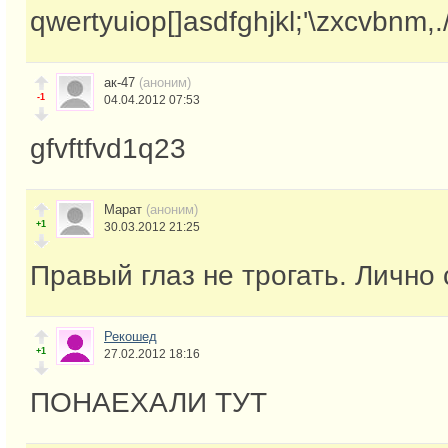
qwertyuiop[]asdfghjkl;'\zxcvbnm,.
ак-47
(аноним)
-1
04.04.2012 07:53
gfvftfvd1q23
Марат
(аноним)
+1
30.03.2012 21:25
Правый глаз не трогать. Лично с
Рекошед
+1
27.02.2012 18:16
ПОНАЕХАЛИ ТУТ