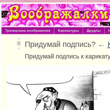
Тренировка воображения
Карикатуры
Друдлы
Придумай подпись? ←
0
Придумай подпись к карикат