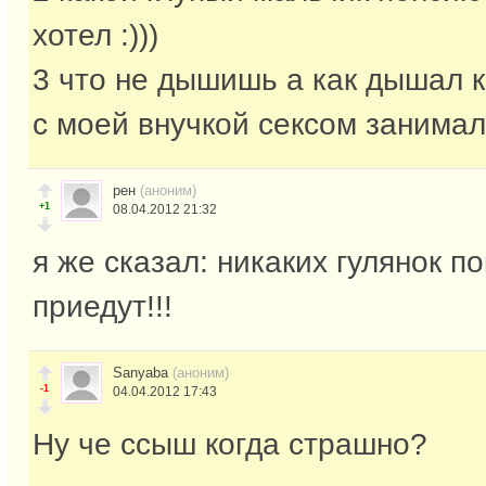
хотел :)))
3 что не дышишь а как дышал 
с моей внучкой сексом занималс
рен
(аноним)
+1
08.04.2012 21:32
я же сказал: никаких гулянок п
приедут!!!
Sanyaba
(аноним)
-1
04.04.2012 17:43
Ну че ссыш когда страшно?