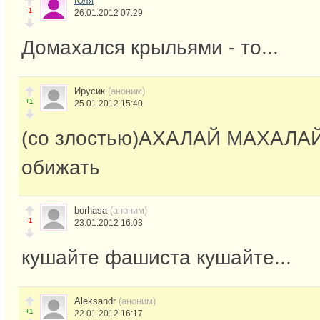
Юля
-1
26.01.2012 07:29
Домахался крыльями - то...
Ирусик
(аноним)
+1
25.01.2012 15:40
(со злостью)АХАЛАЙ МАХАЛАЙ.
обижать
borhasa
(аноним)
-1
23.01.2012 16:03
кушайте фашиста кушайте...
Aleksandr
(аноним)
+1
22.01.2012 16:17