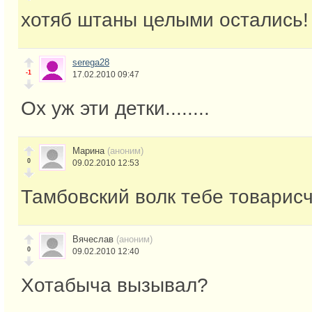
хотяб штаны целыми остались!
serega28
-1
17.02.2010 09:47
Ох уж эти детки........
Марина
(аноним)
0
09.02.2010 12:53
Тамбовский волк тебе товарисч
Вячеслав
(аноним)
0
09.02.2010 12:40
Хотабыча вызывал?