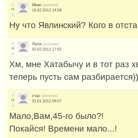
Иван
(аноним)
+1
16.02.2012 14:59
Ну что Явлинский? Кого в отста
Леля
(аноним)
+1
02.02.2012 17:02
Хм, мне Хатабычу и в тот раз х
теперь пусть сам разбирается)))
стас
(аноним)
+1
31.01.2012 09:07
Мало,Вам,45-го было?!
Покайся! Времени мало...!