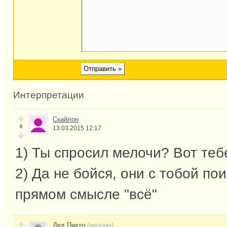
Интерпретации
Скайлон
0
13.03.2015 12:17
1) Ты спросил мелочи? Вот те
2) Да не бойся, они с тобой пои
прямом смысле "всё"
Дед Пихто
(аноним)