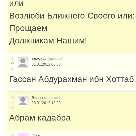
или
Возлюби Ближнего Своего или:
Прощаем
Должникам Нашим!
алсусик
(аноним)
+1
31.01.2012 06:58
Гассан Абдурахман ибн Хоттаб
Диана
(аноним)
-1
28.01.2012 18:23
Абрам кадабра