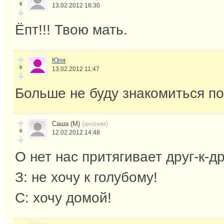
0
13.02.2012 16:30
Ёпт!!! Твою мать.
Юля
0
13.02.2012 11:47
Больше не буду знакомиться п
Саша (М)
(аноним)
0
12.02.2012 14:48
О нет нас притягивает друг-к-др
З: не хочу к голубому!
C: хочу домой!