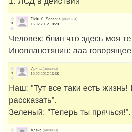
1. ЛСД в действии
Digitus\_Sonantis
(аноним)
0
15.02.2012 18:20
Человек: блин что здесь моя т
Инопланетянин: ааа говорящее
Ирина
(аноним)
0
15.02.2012 13:38
Наш: "Тут все таки есть жизнь
рассказать".
Зеленый: "Теперь ты прячься!".
Алекс
(аноним)