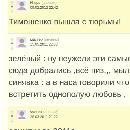
Игорь
(аноним)
0
09.02.2012 22:42
Тимошенко вышла с тюрьмы!
мастер
(аноним)
0
15.05.2011 22:33
зелёный : ну неужели эти самы
сюда добрались ,всё пиз,,, мыл
синявка : а в наса говорили чт
встретить однополую любовь ,
ученик
(аноним)
0
28.03.2011 21:22