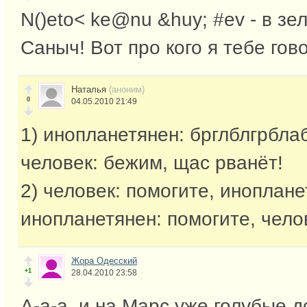
N()eto< ke@nu &huy; #ev - в зе
Саныч! Вот про кого я тебе гов
Наталья
(аноним)
0
04.05.2010 21:49
1) инопланетянен: брглблгрблаб
человек: бежим, щас рванёт!
2) человек: помогите, инопланет
инопланетянен: помогите, челов
Жора Одесский
+1
28.04.2010 23:58
А-а-а, и на Марс уже голубые д