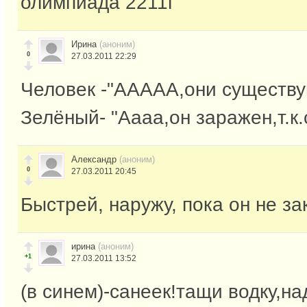
олимпиада 2211г
Ирина
(аноним)
0
27.03.2011 22:29
Человек -"ААААА,они существуют!
Зелёный- "Аааа,он заражен,т.к.
Александр
(аноним)
0
27.03.2011 20:45
Быстрей, наружу, пока он не за
ирина
(аноним)
+1
27.03.2011 13:52
(в синем)-санеек!тащи водку,на