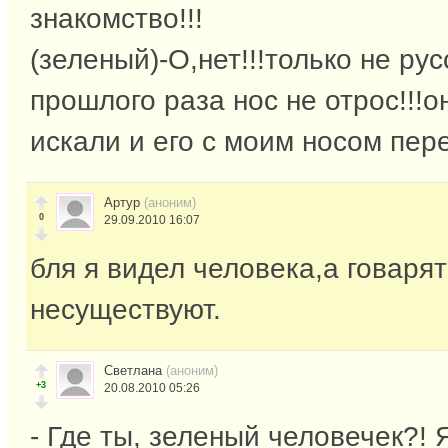
знакомство!!!
(зеленый)-О,нет!!!только не рус
прошлого раза нос не отрос!!!о
искали и его с моим носом пере
Артур
(аноним)
0
29.09.2010 16:07
бля я видел человека,а говарят
несуществуют.
Светлана
(аноним)
+3
20.08.2010 05:26
- Где ты, зеленый человечек?! 