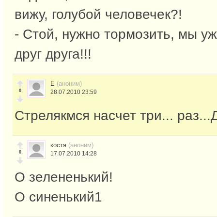
вижу, голубой человечек?!
- Стой, нужно тормозить, мы у
друг друга!!!
Е
(аноним)
0
28.07.2010 23:59
Стрелякмся насчет три... раз...Д
костя
(аноним)
0
17.07.2010 14:28
О зелененький!
О синенький1