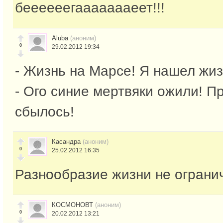
беееееегаааааааеет!!!
Aluba
(аноним)
0
29.02.2012 19:34
- Жизнь на Марсе! Я нашел жиз
- Ого синие мертвяки ожили! П
сбылось!
Касандра
(аноним)
0
25.02.2012 16:35
Разнообразие жизни не ограни
КОСМОНОВТ
(аноним)
0
20.02.2012 13:21