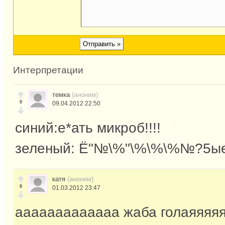
Интерпретации
темка
(аноним)
0
09.04.2012 22:50
синий:е*ать микроб!!!!
зеленый: Ё"№\%"\%\%\%№?5ы
катя
(аноним)
0
01.03.2012 23:47
ааааааааааааа жаба голаяяяя