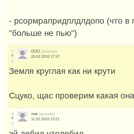
- рсормрапридплдлдопо (что в 
"больше не пью")
ООО
(аноним)
0
26.02.2010 17:37
Земля круглая как ни крути
Сцуко, щас проверим какая она 
лев
(аноним)
0
11.02.2010 13:21
эй дебил чтодебил