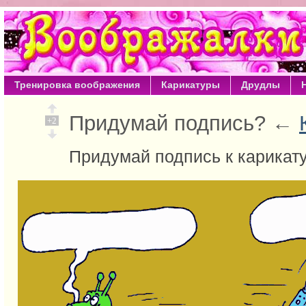
Тренировка воображения
Карикатуры
Друдлы
Придумай подпись? ←
+2
Придумай подпись к карикат