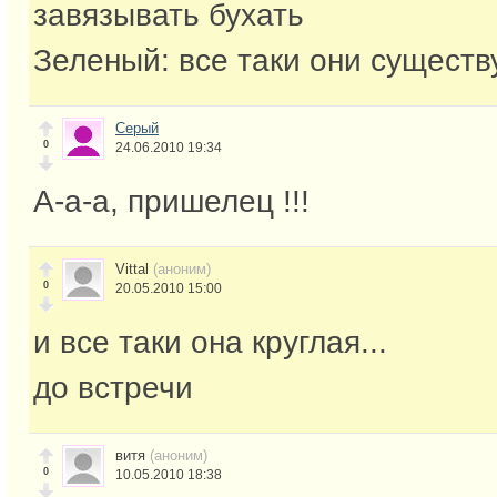
завязывать бухать
Зеленый: все таки они существ
Серый
0
24.06.2010 19:34
А-а-а, пришелец !!!
Vittal
(аноним)
0
20.05.2010 15:00
и все таки она круглая...
до встречи
витя
(аноним)
0
10.05.2010 18:38