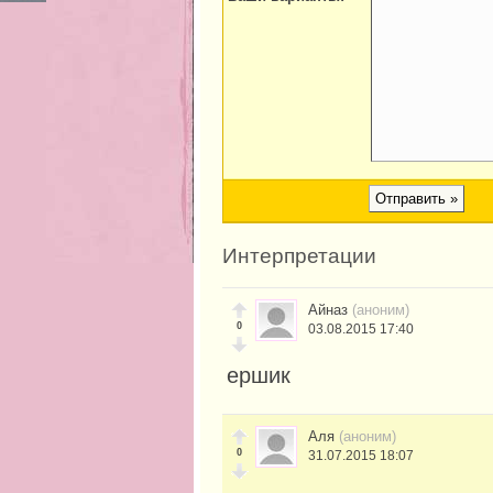
Интерпретации
Айназ
(аноним)
0
03.08.2015 17:40
ершик
Аля
(аноним)
0
31.07.2015 18:07