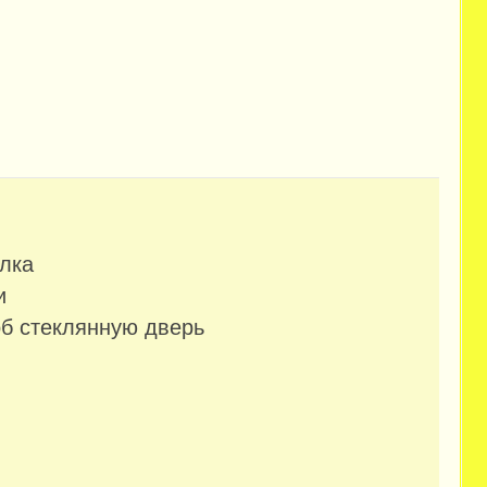
олка
и
об стеклянную дверь