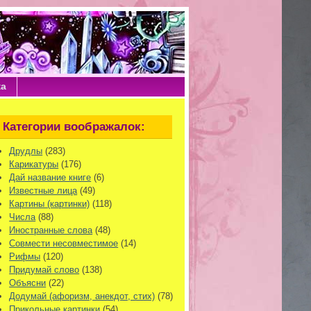
ка
Категории воображалок:
Друдлы
(283)
Карикатуры
(176)
Дай название книге
(6)
Известные лица
(49)
Картины (картинки)
(118)
Числа
(88)
Иностранные слова
(48)
Совмести несовместимое
(14)
Рифмы
(120)
Придумай слово
(138)
Объясни
(22)
Додумай (афоризм, анекдот, стих)
(78)
Прикольные картинки
(54)