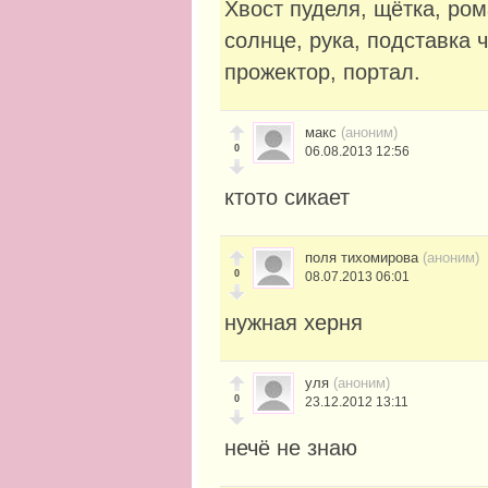
Хвост пуделя, щётка, ром
солнце, рука, подставка 
прожектор, портал.
макс
(аноним)
0
06.08.2013 12:56
ктото сикает
поля тихомирова
(аноним)
0
08.07.2013 06:01
нужная херня
уля
(аноним)
0
23.12.2012 13:11
нечё не знаю