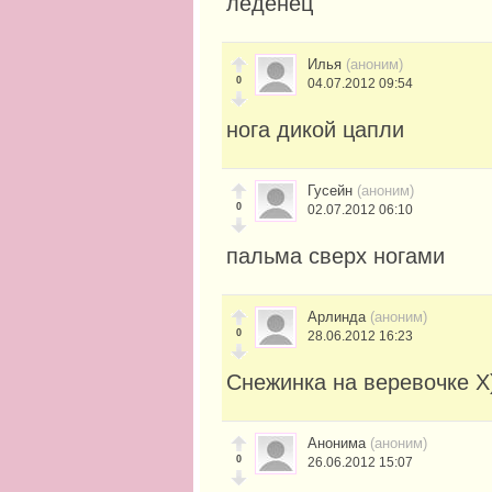
леденец
Илья
(аноним)
0
04.07.2012 09:54
нога дикой цапли
Гусейн
(аноним)
0
02.07.2012 06:10
пальма сверх ногами
Арлинда
(аноним)
0
28.06.2012 16:23
Снежинка на веревочке Х
Анонима
(аноним)
0
26.06.2012 15:07