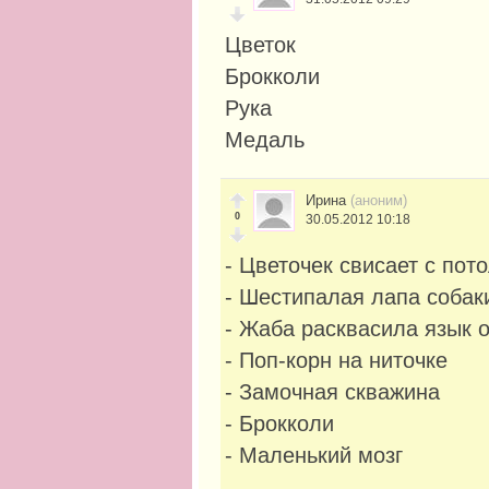
Цветок
Брокколи
Рука
Медаль
Ирина
(аноним)
0
30.05.2012 10:18
- Цветочек свисает с пот
- Шестипалая лапа собак
- Жаба расквасила язык 
- Поп-корн на ниточке
- Замочная скважина
- Брокколи
- Маленький мозг