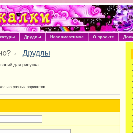
катуры
Друдлы
Несовместимое
О проекте
Дос
ено? ←
Друдлы
ваний для рисунка
колько разных вариантов.