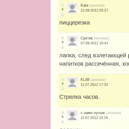
Kate
(аноним)
0
22.09.2012 05:27
пиццерезка
Светик
(аноним)
0
07.09.2012 10:41
лапка, след взлетающей 
напитков рассечённая, к
KLIM
(аноним)
0
11.07.2012 17:33
Стрелка часов.
с нами лучше
(аноним)
0
11.07.2012 15:16