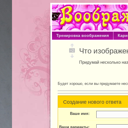
Тренировка воображения
Кари
Что изображ
+2
Придумай несколько наз
Будет хорошо, если вы придумаете нес
Создание нового ответа
Ваше имя:
Ваши варианты: