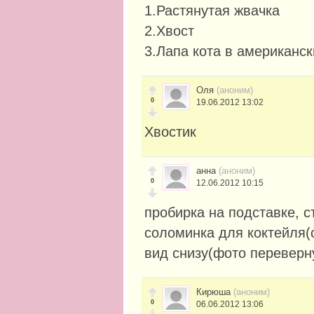
1.Растянутая жвачка
2.Хвост
3.Лапа кота в американск
Оля
(аноним)
0
19.06.2012 13:02
Хвостик
анна
(аноним)
0
12.06.2012 10:15
пробирка на подставке, ст
соломинка для коктейля(с
вид снизу(фото переверн
Кирюша
(аноним)
0
06.06.2012 13:06