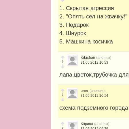
1. Скрытая агрессия
2. "Опять сел на жвачку!"
3. Подарок
4. Шнурок
5. Машкина косичка
Kikichan
(аноним)
0
31.05.2012 10:53
лапа,цветок,трубочка дл
олег
(аноним)
0
31.05.2012 10:14
схема подземного города
Карина
(аноним)
0
31.05.2012 09:29