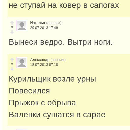
не ступай на ковер в сапогах
Наталья
(аноним)
0
29.07.2013 17:49
Вынеси ведро. Вытри ноги.
Александр
(аноним)
0
18.07.2013 07:18
Курильщик возле урны
Повесился
Прыжок с обрыва
Валенки сушатся в сарае