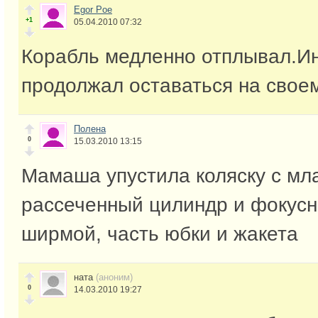
Egor Poe
+1
05.04.2010 07:32
Корабль медленно отплывал.И
продолжал оставаться на свое
Полена
0
15.03.2010 13:15
Мамаша упустила коляску с мл
рассеченный цилиндр и фокусни
ширмой, часть юбки и жакета
ната
(аноним)
0
14.03.2010 19:27