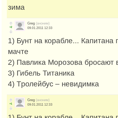
зима
Greg
(аноним)
+2
09.01.2011 12:33
1) Бунт на корабле... Капитана
мачте
2) Павлика Морозова бросают 
3) Гибель Титаника
4) Tролейбус – невидимка
Greg
(аноним)
+1
09.01.2011 12:33
1) Бунт на корабле... Капитана