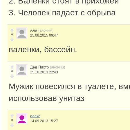
2. Валенки стоят в прихожей
3. Человек падает с обрыва
Аля
(аноним)
0
25.08.2015 09:47
валенки, бассейн.
Дед Пихто
(аноним)
0
25.10.2013 22:43
Мужик повесился в туалете, вм
использовав унитаз
алекс
0
14.09.2013 15:27