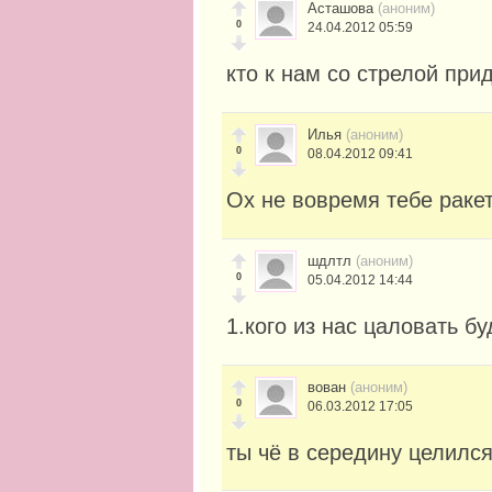
Асташова
(аноним)
0
24.04.2012 05:59
кто к нам со стрелой прид
Илья
(аноним)
0
08.04.2012 09:41
Ох не вовремя тебе ракет
шдлтл
(аноним)
0
05.04.2012 14:44
1.кого из нас цаловать б
вован
(аноним)
0
06.03.2012 17:05
ты чё в середину целился