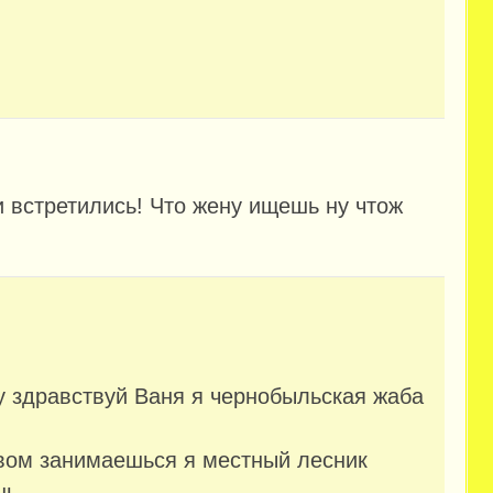
и встретились! Что жену ищешь ну чтож
у здравствуй Ваня я чернобыльская жаба
вом занимаешься я местный лесник
шь