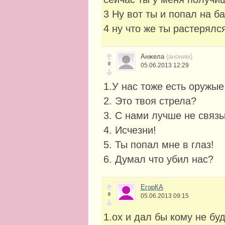
3 Ну вот ты и попал на б
4 ну что же ты растерял
Анжела
(аноним)
0
05.06.2013 12:29
1.У нас тоже есть оружые
2. Это твоя стрела?
3. С нами лучше не связ
4. Исчезни!
5. Ты попал мне в глаз!
6. Думал что убил нас?
ЕгорКА
0
05.06.2013 09:15
1.ох и дал бы кому не бу