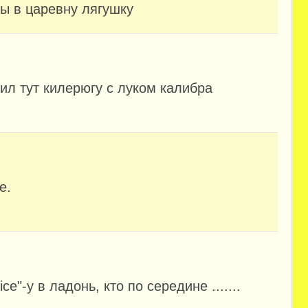
ты в царевну лягушку
ил тут килерюгу с луком калибра
е.
ce"-у в ладонь, кто по середине .......