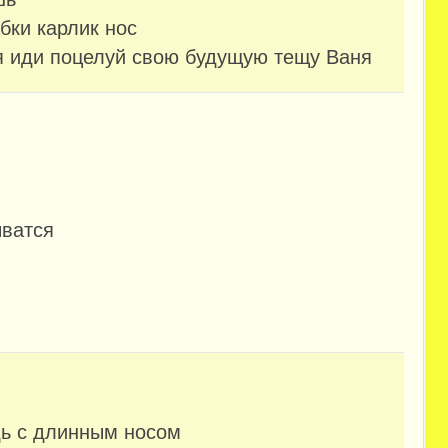
абки карлик нос
ся иди поцелуй свою будущую тещу Ваня
ыватся
дь с длинным носом