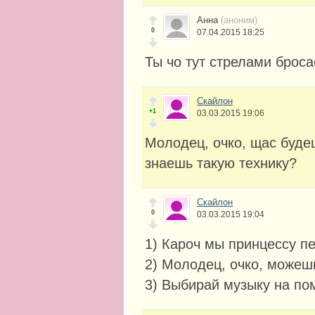
Анна
(аноним)
0
07.04.2015 18:25
Ты чо тут стрелами броса
Скайлон
+1
03.03.2015 19:06
Молодец, очко, щас будеш
знаешь такую технику?
Скайлон
0
03.03.2015 19:04
1) Кароч мы принцессу пе
2) Молодец, очко, можеш
3) Выбирай музыку на по