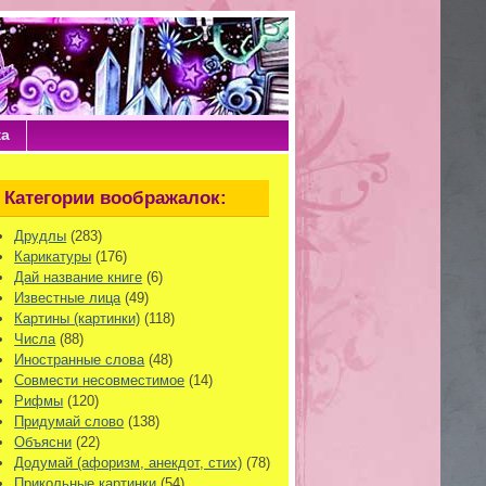
ка
Категории воображалок:
Друдлы
(283)
Карикатуры
(176)
Дай название книге
(6)
Известные лица
(49)
Картины (картинки)
(118)
Числа
(88)
Иностранные слова
(48)
Совмести несовместимое
(14)
Рифмы
(120)
Придумай слово
(138)
Объясни
(22)
Додумай (афоризм, анекдот, стих)
(78)
Прикольные картинки
(54)