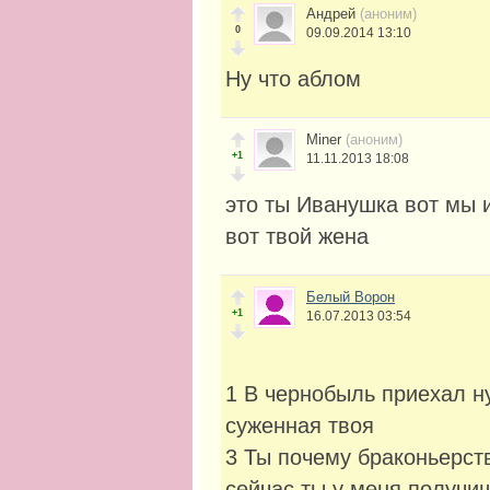
Андрей
(аноним)
0
09.09.2014 13:10
Ну что аблом
Miner
(аноним)
+1
11.11.2013 18:08
это ты Иванушка вот мы 
вот твой жена
Белый Ворон
+1
16.07.2013 03:54
1 В чернобыль приехал н
суженная твоя
3 Ты почему браконьерст
сейчас ты у меня получи