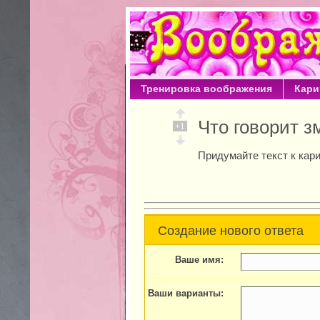
Тренировка воображения
Кари
Что говорит 
+1
Придумайте текст к кар
Создание нового ответа
Ваше имя:
Ваши варианты: