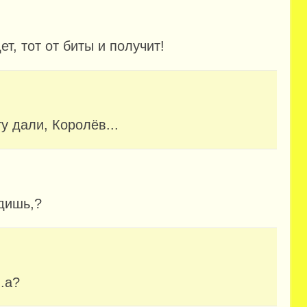
ет, тот от биты и получит!
у дали, Королёв...
удишь,?
.а?