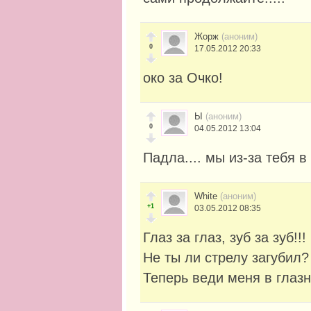
Жорж
(аноним)
0
17.05.2012 20:33
око за Очко!
Ы
(аноним)
0
04.05.2012 13:04
Падла.... мы из-за тебя 
White
(аноним)
+1
03.05.2012 08:35
Глаз за глаз, зуб за зуб!!!
Не ты ли стрелу загубил?
Теперь веди меня в глазн