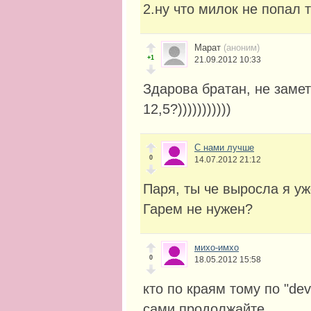
2.ну что милок не попал 
Марат
(аноним)
+1
21.09.2012 10:33
Здарова братан, не замет
12,5?)))))))))))
С нами лучше
0
14.07.2012 21:12
Паря, ты че выросла я уж
Гарем не нужен?
михо-имхо
0
18.05.2012 15:58
кто по краям тому по "devi
сами продолжайте.....