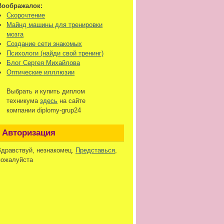
Воображалок:
Скорочтение
Майнд машины для тренировки
мозга
Создание сети знакомых
Психологи (найди свой тренинг)
Блог Сергея Михайлова
Оптические илллюзии
Выбрать и купить диплом
техникума
здесь
на сайте
компании diplomy-grup24
Авторизация
Здравствуй, незнакомец.
Представься
,
пожалуйста