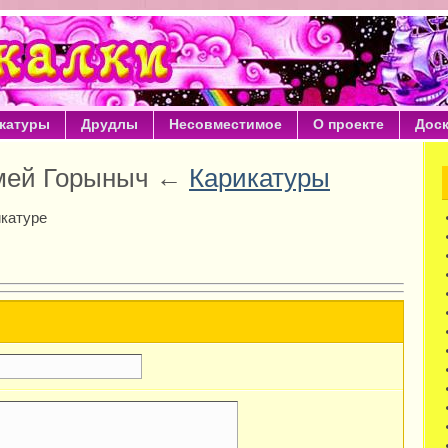
катуры
Друдлы
Несовместимое
О проекте
Дос
змей Горыныч ←
Карикатуры
икатуре