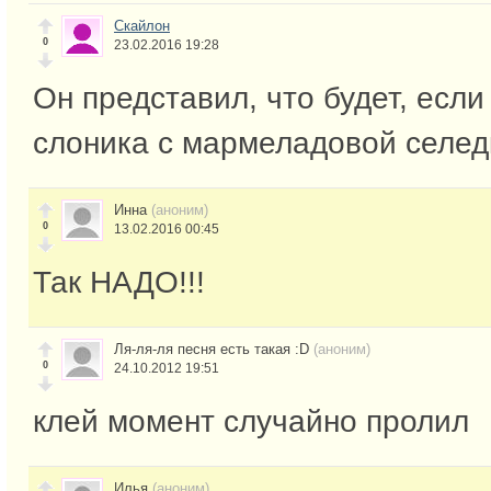
Скайлон
0
23.02.2016 19:28
Он представил, что будет, если
слоника с мармеладовой селед
Инна
(аноним)
0
13.02.2016 00:45
Так НАДО!!!
Ля-ля-ля песня есть такая :D
(аноним)
0
24.10.2012 19:51
клей момент случайно пролил
Илья
(аноним)