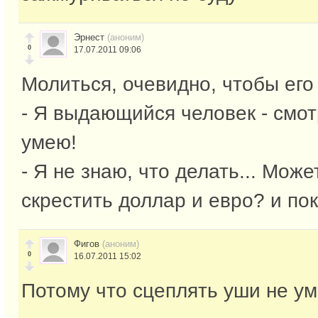
Эрнест
(аноним)
0
17.07.2011 09:06
Молиться, очевидно, чтобы его
- Я выдающийся человек - смотр
умею!
- Я не знаю, что делать... Мож
скрестить доллар и евро? и пок
Фигов
(аноним)
0
16.07.2011 15:02
Потому что сцеплять уши не ум