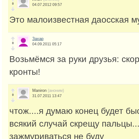
0
04.07.2012 09:57
Это малоизвестная даосская м
Захар
0
04.09.2011 05:17
Возьмёмся за руки друзья: ско
кронты!
Maniron
(аноним)
0
31.07.2011 13:47
чтож....я думаю конец будет быс
всякий случай скрещу пальцы...
зажмуриваться не буду