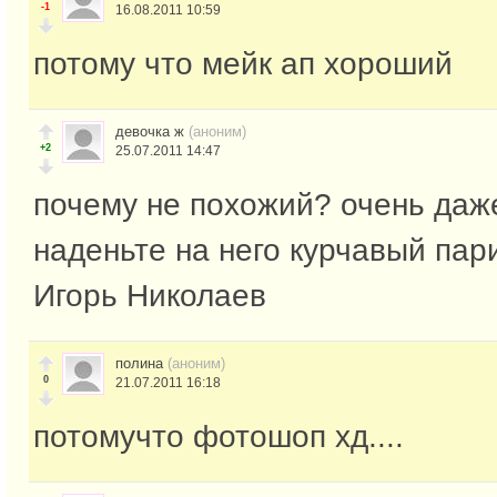
-1
16.08.2011 10:59
потому что мейк ап хороший
девочка ж
(аноним)
+2
25.07.2011 14:47
почему не похожий? очень даже
наденьте на него курчавый пар
Игорь Николаев
полина
(аноним)
0
21.07.2011 16:18
потомучто фотошоп хд....