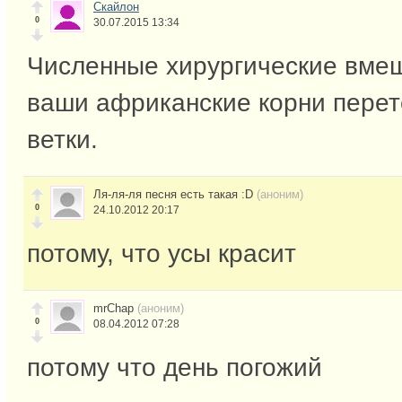
Скайлон
0
30.07.2015 13:34
Численные хирургические вмеш
ваши африканские корни перет
ветки.
Ля-ля-ля песня есть такая :D
(аноним)
0
24.10.2012 20:17
потому, что усы красит
mrChap
(аноним)
0
08.04.2012 07:28
потому что день погожий