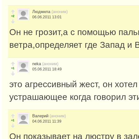
Людмила
(аноним)
+2
06.06.2011 13:01
Он не грозит,а с помощью паль
ветра,определяет где Запад и 
neka
(аноним)
+1
05.06.2011 18:49
это агрессивный жест, он хотел
устрашающее когда говорил эт
Валерий
(аноним)
+1
04.06.2011 11:39
Он показывает на люстру в зал