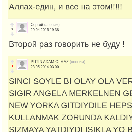
Аллах-един, и все на этом!!!!!
Сергей
(аноним)
0
29.04.2015 19:38
Второй раз говорить не буду !
PUTIN ADAM OLMAZ
(аноним)
-1
23.05.2014 03:00
SINCI SOYLE BI OLAY OLA VE
SIGIR ANGELA MERKELNEN 
NEW YORKA GITDIYDILE HEPSI
KULLANMAK ZORUNDA KALDIY
SIZMAYA YATDIYDI ISIKLA YO