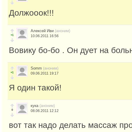
Должооок!!!
Алексей Иви
(аноним)
+1
10.06.2011 16:56
Вовику бо-бо . Он дует на больн
Somm
(аноним)
+1
09.06.2011 19:17
Я один такой!
кука
(аноним)
0
08.06.2011 12:12
вот так надо делать массаж пр