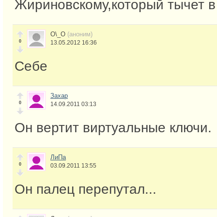
Жириновскому,который тычет в 
O\_O
(аноним)
0
13.05.2012 16:36
Себе
Захар
0
14.09.2011 03:13
Он вертит виртуальные ключи.
ЛиПа
0
03.09.2011 13:55
Он палец перепутал...