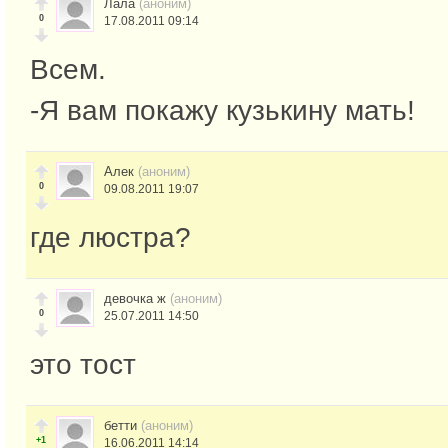
Лала
(аноним)
0
17.08.2011 09:14
Всем.
-Я вам покажу кузькину мать!
Алек
(аноним)
0
09.08.2011 19:07
где люстра?
девочка ж
(аноним)
0
25.07.2011 14:50
это тост
бетти
(аноним)
+1
16.06.2011 14:14