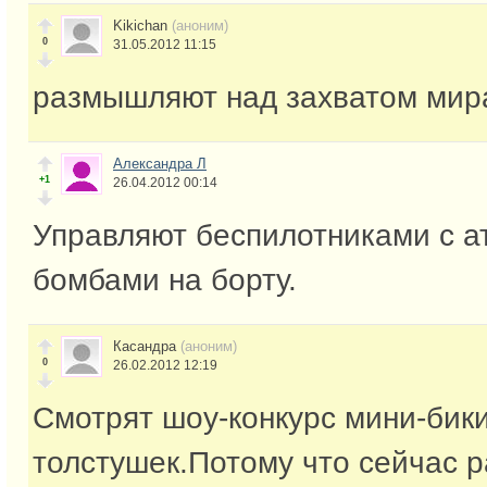
Kikichan
(аноним)
0
31.05.2012 11:15
размышляют над захватом мир
Александра Л
+1
26.04.2012 00:14
Управляют беспилотниками с 
бомбами на борту.
Касандра
(аноним)
0
26.02.2012 12:19
Смотрят шоу-конкурс мини-бик
толстушек.Потому что сейчас 