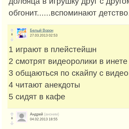
долбяца в игрушку друг с другом
обгонит......вспоминают детство
Белый Ворон
0
27.03.2013 02:53
1 играют в плейстейшн
2 смотрят видеоролики в инете
3 общаються по скайпу с виде
4 читают анекдоты
5 сидят в кафе
Андрей
(аноним)
0
04.02.2013 18:55