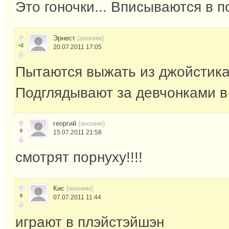
Это гоночки... Вписываются в п
Эрнест
(аноним)
+2
20.07.2011 17:05
Пытаются выжать из джойстика
Подглядывают за девчонками в
георгий
(аноним)
0
15.07.2011 21:58
смотрят порнуху!!!!
Кис
(аноним)
0
07.07.2011 11:44
играют в плэйстэйшэн