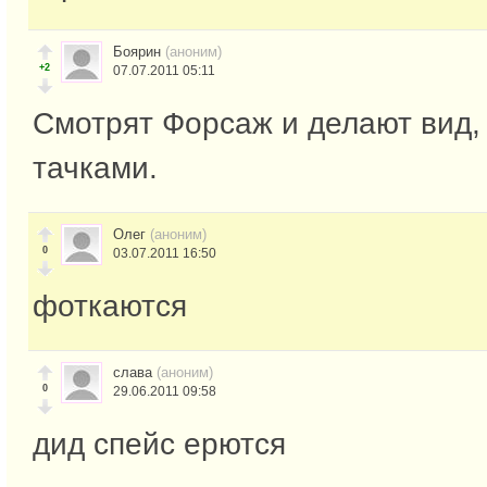
Боярин
(аноним)
+2
07.07.2011 05:11
Смотрят Форсаж и делают вид,
тачками.
Олег
(аноним)
0
03.07.2011 16:50
фоткаются
слава
(аноним)
0
29.06.2011 09:58
дид спейс ерются