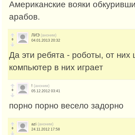
Американские вояки обкуривши
арабов.
ЛИЭ
(аноним)
0
04.01.2013 20:32
Да эти ребята - роботы, от них 
компьютер в них играет
!
(аноним)
0
05.12.2012 03:41
порно порно весело задорно
azi
(аноним)
0
24.11.2012 17:58