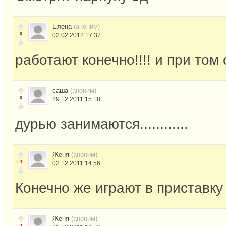
Елена
(аноним)
0
02.02.2012 17:37
работают конечно!!!! и при том 
саша
(аноним)
0
29.12.2011 15:18
дурью занимаются............
Женя
(аноним)
-1
02.12.2011 14:56
Конечно же играют в приставку
Женя
(аноним)