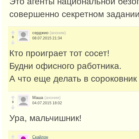
Это агенты национальной безо
совершенно секретном задани
серджио
(аноним)
0
08.07.2015 21:34
Кто проиграет тот сосет!
Будни офисного работника.
А что еще делать в сороковник
Маша
(аноним)
0
04.07.2015 18:02
Ура, мальчишник!
Скайлон