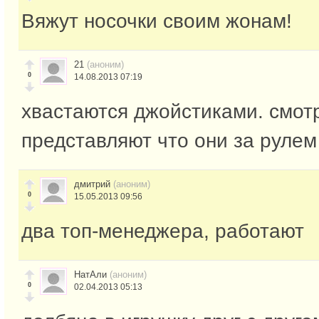
Вяжут носочки своим жонам!
21
(аноним)
0
14.08.2013 07:19
хвастаются джойстиками. смотр
представляют что они за рулем
дмитрий
(аноним)
0
15.05.2013 09:56
два топ-менеджера, работают
НатАли
(аноним)
0
02.04.2013 05:13