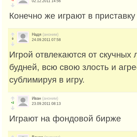
-1
02.12.2011 14:56
Конечно же играют в приставку
Надя
(аноним)
0
24.09.2011 07:58
Игрой отвлекаются от скучных
будней, всю свою злость и агр
сублимируя в игру.
Иван
(аноним)
+2
23.09.2011 08:13
Играют на фондовой бирже