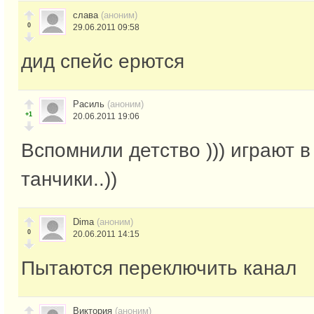
слава
(аноним)
0
29.06.2011 09:58
дид спейс ерются
Расиль
(аноним)
+1
20.06.2011 19:06
Вспомнили детство ))) играют в
танчики..))
Dima
(аноним)
0
20.06.2011 14:15
Пытаются переключить канал
Виктория
(аноним)