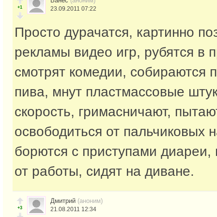
Ванес
(аноним)
+1
23.09.2011 07:22
Просто дурачатся, картинно по
рекламы видео игр, рубятся в п
смотрят комедии, собираются 
пива, мнут пластмассовые шту
скорость, гримасничают, пытаю
освободиться от пальчиковых н
борются с приступами диареи,
от работы, сидят на диване.
Дмитрий
(аноним)
+3
21.08.2011 12:34