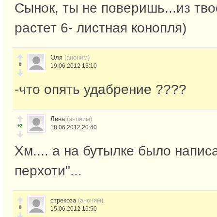
Сынок, ты не поверишь...из тв
растет 6- листная конопля)
Оля
(аноним)
0
19.06.2012 13:10
-что опять удабрение ????
Лена
(аноним)
+2
18.06.2012 20:40
Хм.... а на бутылке было напис
перхоти"...
стрекоза
(аноним)
0
15.06.2012 16:50