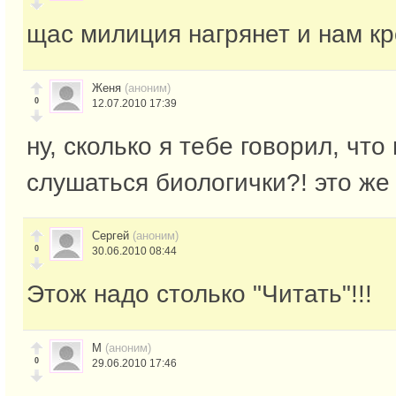
щас милиция нагрянет и нам кр
Женя
(аноним)
0
12.07.2010 17:39
ну, сколько я тебе говорил, что
слушаться биологички?! это же
Сергей
(аноним)
0
30.06.2010 08:44
Этож надо столько "Читать"!!!
М
(аноним)
0
29.06.2010 17:46