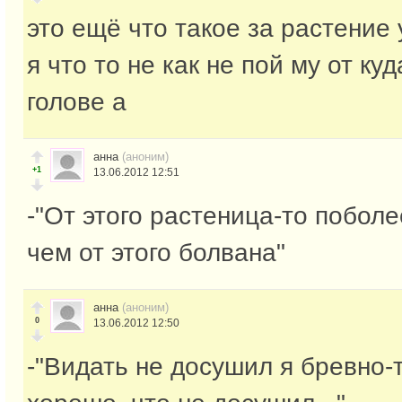
это ещё что такое за растение 
я что то не как не пой му от куд
голове а
анна
(аноним)
+1
13.06.2012 12:51
-"От этого растеница-то поболе
чем от этого болвана"
анна
(аноним)
0
13.06.2012 12:50
-"Видать не досушил я бревно-т