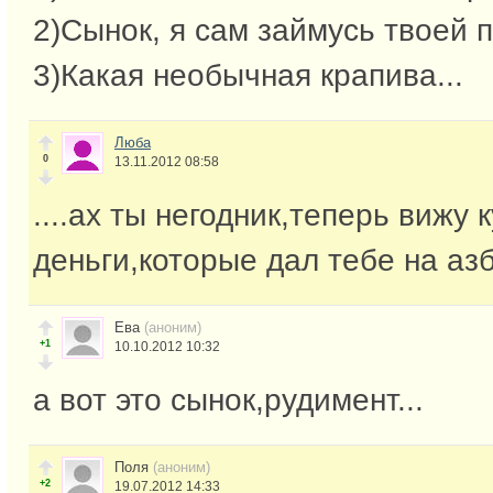
2)Сынок, я сам займусь твоей 
3)Какая необычная крапива...
Люба
0
13.11.2012 08:58
....ах ты негодник,теперь вижу 
деньги,которые дал тебе на азб
Ева
(аноним)
+1
10.10.2012 10:32
а вот это сынок,рудимент...
Поля
(аноним)
+2
19.07.2012 14:33