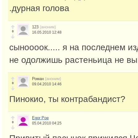
.дурная голова
123
(аноним)
0
16.05.2010 12:48
сыноооок..... я на последнем из
не одолжишь растеньица не выы
Роман
(аноним)
0
09.04.2010 14:46
Пинокио, ты контрабандист?
Egor Poe
0
05.04.2010 04:25