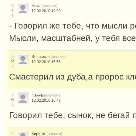
Ната
(аноним)
0
12.02.2010 18:08
- Говорил же тебе, что мысли р
Мысли, масштабней, у тебя все 
Вячеслав
(аноним)
+2
12.02.2010 16:56
Смастерил из дуба,а пророс кле
Наина
(аноним)
+1
12.02.2010 16:48
Говорил тебе, сынок, не бегай 
Кирилл
(аноним)