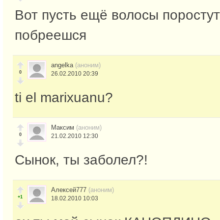
Вот пусть ещё волосы поростут
побреешся
angelka
(аноним)
0
26.02.2010 20:39
ti el marixuanu?
Максим
(аноним)
0
21.02.2010 12:30
Сынок, ты заболел?!
Алексей777
(аноним)
+1
18.02.2010 10:03