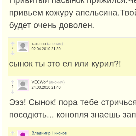
Привитый пасынок прижился.Че
привьем кожуру апельсина.Тво
будет очень доволен.
татьяна
(аноним)
0
02.04.2010 21:30
сынок ты это ел или курил?!
VECWolf
(аноним)
0
24.03.2010 21:40
Эээ! Сынок! пора тебе стричься
посодють... конопля знаешь за
Владимир Никонов