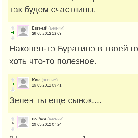
так будем счастливы.
Евгений
(аноним)
+3
29.05.2012 12:03
Наконец-то Буратино в твоей г
хоть что-то полезное.
Юла
(аноним)
+1
29.05.2012 09:41
Зелен ты еще сынок....
trollface
(аноним)
0
29.05.2012 07:24