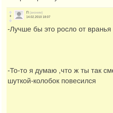
П
(аноним)
0
14.02.2010 18:07
-Лучше бы это росло от вранья
-То-то я думаю ,что ж ты так с
шуткой-колобок повесился