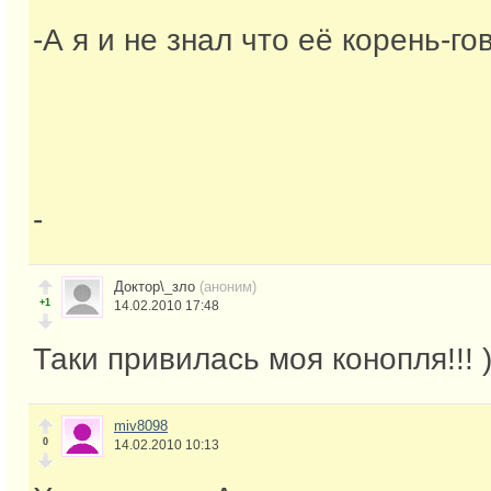
-А я и не знал что её корень-г
-
Доктор\_зло
(аноним)
+1
14.02.2010 17:48
Таки привилась моя конопля!!! )
miv8098
0
14.02.2010 10:13