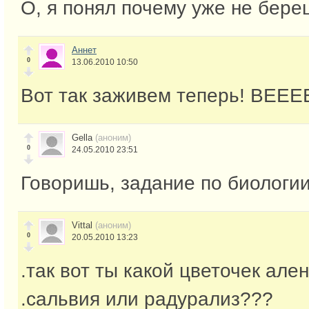
О, я понял почему уже не береш
Аннет
0
13.06.2010 10:50
Вот так заживем теперь! ВЕЕЕ
Gella
(аноним)
0
24.05.2010 23:51
Говоришь, задание по биологии
Vittal
(аноним)
0
20.05.2010 13:23
.так вот ты какой цветочек але
.сальвия или радурализ???