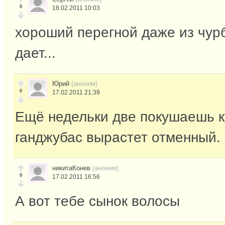
0
18.02.2011 10:03
хороший перегной даже из чур
дает...
Юрий
(аноним)
0
17.02.2011 21:39
Ещё недельки две покушаешь к
ганджубас вырастет отменный.
никитаКонев
(аноним)
0
17.02.2011 16:56
А вот тебе сынок волосы