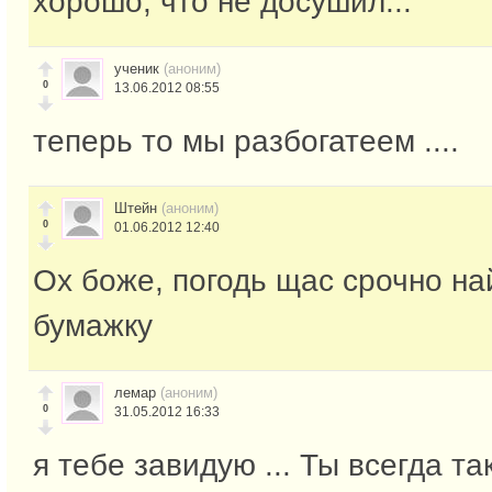
хорошо, что не досушил..."
ученик
(аноним)
0
13.06.2012 08:55
теперь то мы разбогатеем ....
Штейн
(аноним)
0
01.06.2012 12:40
Ох боже, погодь щас срочно н
бумажку
лемар
(аноним)
0
31.05.2012 16:33
я тебе завидую ... Ты всегда та