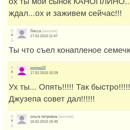
ох ты мой сынок КАНОПЛИНО...
ждал...ох и заживем сейчас!!!
Лисса
(аноним)
0
17.02.2010 11:47
Ты что съел конапленое семечк
serega28
0
17.02.2010 10:29
Ух ты... Опять!!!!! Так быстро!!!
Джузепа совет дал!!!!!!
ольга петровна
(аноним)
0
16.02.2010 16:40