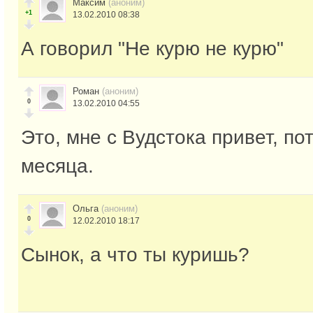
Максим
(аноним)
+1
13.02.2010 08:38
А говорил "Не курю не курю"
Роман
(аноним)
0
13.02.2010 04:55
Это, мне с Вудстока привет, по
месяца.
Ольга
(аноним)
0
12.02.2010 18:17
Сынок, а что ты куришь?