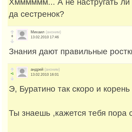
Хмммммм... А не настругать ли
да сестренок?
Михаил
(аноним)
0
13.02.2010 17:46
Знания дают правильные ростк
андрей
(аноним)
+1
13.02.2010 16:01
Э, Буратино так скоро и корень
Ты знаешь ,кажется тебя пора 