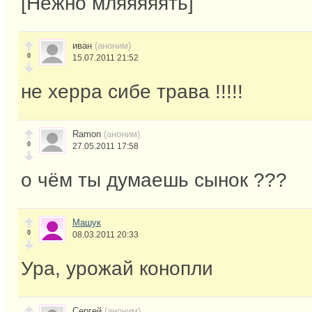
[Нежно мляяяяять]
иван
(аноним)
0
15.07.2011 21:52
не херра сибе трава !!!!!
Ramon
(аноним)
0
27.05.2011 17:58
о чём ты думаешь сынок ???
Машук
0
08.03.2011 20:33
Ура, урожай конопли
Сергей
(аноним)