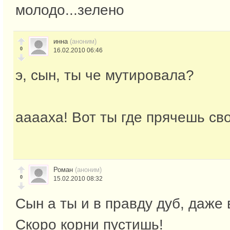
молодо...зелено
инна
(аноним)
0
16.02.2010 06:46
э, сын, ты че мутировала?
ааааха! Вот ты где прячешь св
Роман
(аноним)
0
15.02.2010 08:32
Сын а ты и в правду дуб, даже 
Скоро корни пустишь!