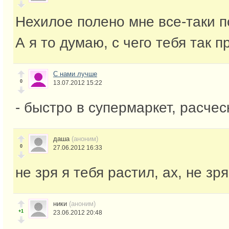
Нехилое полено мне все-таки п
А я то думаю, с чего тебя так пр
С нами лучше
0
13.07.2012 15:22
- быстро в супермаркет, расчес
даша
(аноним)
0
27.06.2012 16:33
не зря я тебя растил, ах, не зря
ники
(аноним)
+1
23.06.2012 20:48