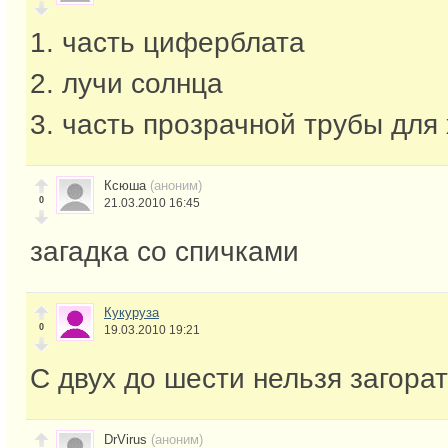
1. часть циферблата
2. лучи солнца
3. часть прозрачной трубы для
Ксюша
(аноним)
0
21.03.2010 16:45
загадка со спичками
Кукуруза
0
19.03.2010 19:21
С двух до шести нельзя загора
DrVirus
(аноним)