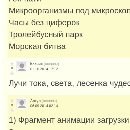
Микроорганизмы под микроско
Часы без циферок
Тролейбусный парк
Морская битва
Ксения
(аноним)
0
01.10.2014 17:12
Лучи тока, света, лесенка чудес
Артур
(аноним)
0
06.09.2014 02:14
1) Фрагмент анимации загрузки