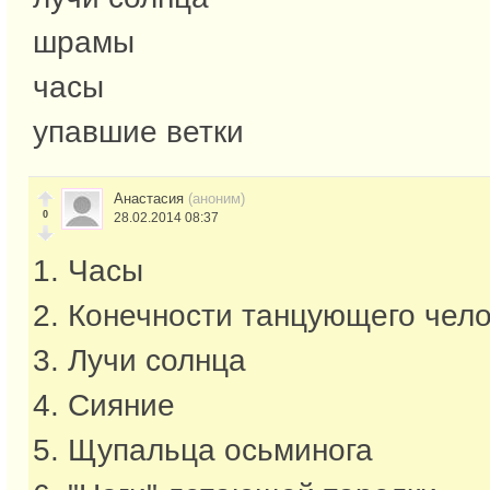
шрамы
часы
упавшие ветки
Анастасия
(аноним)
0
28.02.2014 08:37
1. Часы
2. Конечности танцующего чел
3. Лучи солнца
4. Сияние
5. Щупальца осьминога