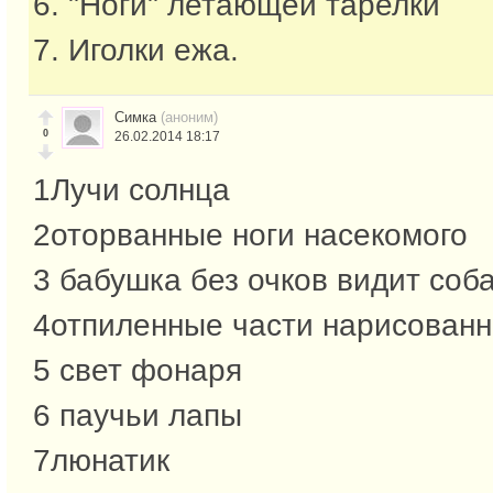
6. "Ноги" летающей тарелки
7. Иголки ежа.
Симка
(аноним)
0
26.02.2014 18:17
1Лучи солнца
2оторванные ноги насекомого
3 бабушка без очков видит соба
4отпиленные части нарисованн
5 свет фонаря
6 паучьи лапы
7люнатик