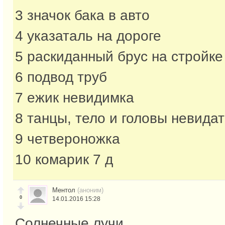
3 значок бака в авто
4 указаталь на дороге
5 раскиданный брус на стройке
6 подвод труб
7 ежик невидимка
8 танцы, тело и головы невида
9 четвероножка
10 комарик 7 д
Ментол
(аноним)
0
14.01.2016 15:28
Солнечные лучи