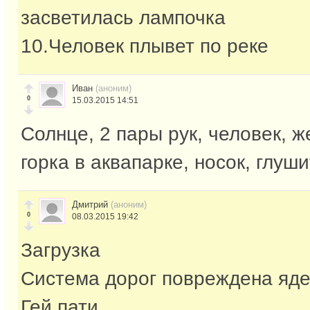
засветилась лампочка
10.Человек плывет по реке
Иван
(аноним)
0
15.03.2015 14:51
Солнце, 2 пары рук, человек, ж
горка в аквапарке, носок, глуш
Дмитрий
(аноним)
0
08.03.2015 19:42
Загрузка
Система дорог повреждена яд
Гей пати