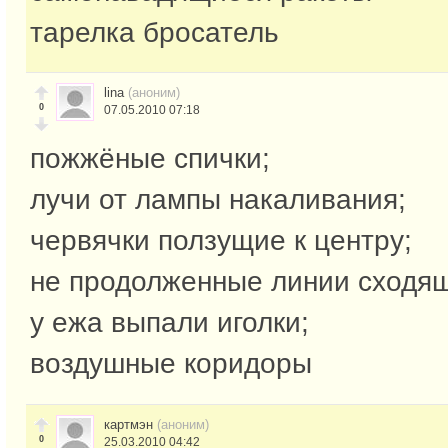
тарелка бросатель
lina
(аноним)
0
07.05.2010 07:18
пожжёные спички;
лучи от лампы накаливания;
червячки ползущие к центру;
не продолженные линии сходя
у ежа выпали иголки;
воздушные коридоры
картмэн
(аноним)
0
25.03.2010 04:42