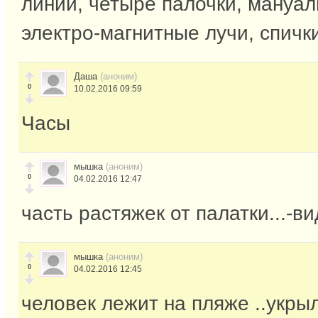
линии, четыре палочки, мануал
электро-магнитные лучи, спичк
Даша
(аноним)
0
10.02.2016 09:59
Часы
мышка
(аноним)
0
04.02.2016 12:47
часть растяжек от палатки...-в
мышка
(аноним)
0
04.02.2016 12:45
человек лежит на пляже ..укры