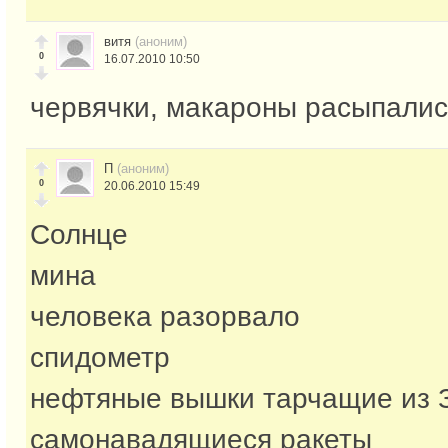
витя
(аноним)
0
16.07.2010 10:50
червячки, макароны расыпалис
П
(аноним)
0
20.06.2010 15:49
Солнце
мина
человека разорвало
спидометр
нефтяные вышки тарчащие из 
самонавадящиеся ракеты