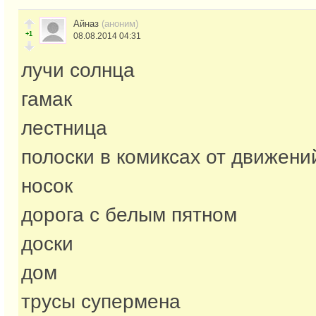
Айназ
(аноним)
+1
08.08.2014 04:31
лучи солнца
гамак
лестница
полоски в комиксах от движени
носок
дорога с белым пятном
доски
дом
трусы супермена