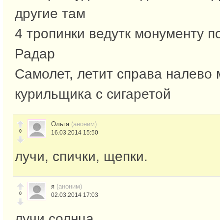
другие там
4 тропинки ведутк монументу 
Радар
Самолет, летит справа налево
курильщика с сигаретой
Ольга
(аноним)
0
16.03.2014 15:50
лучи, спички, щепки.
я
(аноним)
0
02.03.2014 17:03
лучи солнца