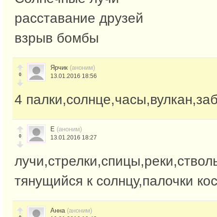
расставание друзей
взрыв бомбы
Ярчик
(аноним)
0
13.01.2016 18:56
4 палки,солнце,часы,вулкан,за
Е
(аноним)
0
13.01.2016 18:27
лучи,стрелки,спицы,реки,ствол
тянущийся к солнцу,палочки кос
Анна
(аноним)