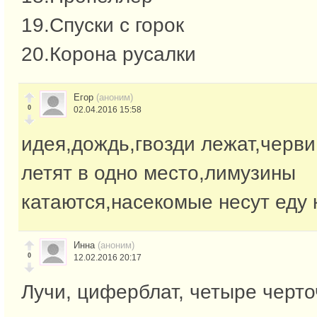
19.Спуски с горок
20.Корона русалки
Егор
(аноним)
0
02.04.2016 15:58
идея,дождь,гвозди лежат,черви
летят в одно место,лимузины
катаются,насекомые несут еду 
Инна
(аноним)
0
12.02.2016 20:17
Лучи, циферблат, четыре черто