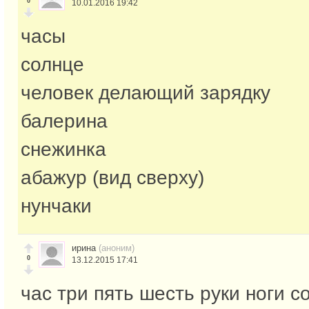
0
10.01.2016 19:42
часы
солнце
человек делающий зарядку
балерина
снежинка
абажур (вид сверху)
нунчаки
ирина
(аноним)
0
13.12.2015 17:41
час три пять шесть руки ноги с