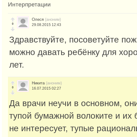
Интерпретации
Олеся
(аноним)
0
29.08.2015 12:43
Здравствуйте, посоветуйте пож
можно давать ребёнку для хор
лет.
Никита
(аноним)
0
16.07.2015 02:27
Да врачи неучи в основном, он
тупой бумажной волоките и их 
не интересует, тупые рациона