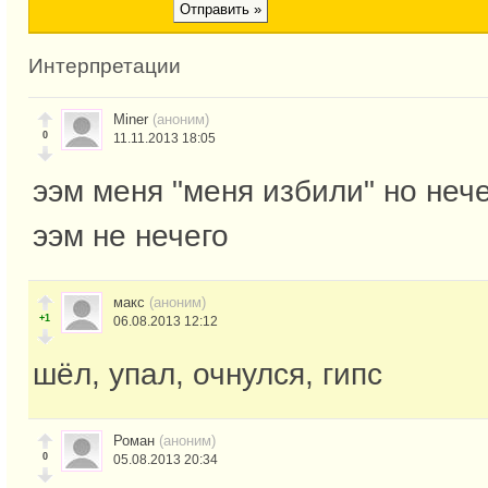
Интерпретации
Miner
(аноним)
0
11.11.2013 18:05
ээм меня "меня избили" но нече
ээм не нечего
макс
(аноним)
+1
06.08.2013 12:12
шёл, упал, очнулся, гипс
Роман
(аноним)
0
05.08.2013 20:34