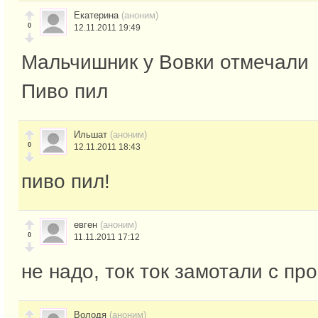
Екатерина
(аноним)
0
12.11.2011 19:49
Мальчишник у Вовки отмечали
Пиво пил
Ильшат
(аноним)
0
12.11.2011 18:43
пиво пил!
евген
(аноним)
0
11.11.2011 17:12
не надо, ток ток замотали с пр
Володя
(аноним)