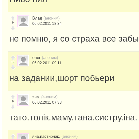
Влад
(аноним)
0
06.02.2011 18:34
не помню, я со страха все забы
олег
(аноним)
+2
06.02.2011 09:11
на задании,шорт побьери
яна.
(аноним)
0
06.02.2011 07:33
тато.толік.маму.тана.систру.іна.
яна.пастирнак.
(аноним)