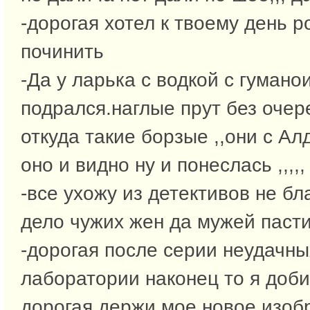
-дорогая хотел к твоему день 
починить
-Да у ларька с водкой с гуман
подрался.наглые прут без очер
откуда такие борзые ,,они с Ал
оно и видно ну и понеслась ,,,,,
-все ухожу из детективов не бл
дело чужих жен да мужей паст
-дорогая после серии неудачны
лаборатории наконец то я доби
дорогая держи мое новое изоб