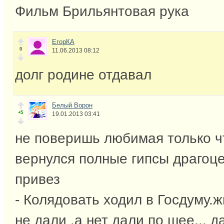
Фильм Брильянтовая рука
ЕгорКА
0
11.06.2013 08:12
долг родине отдавал
Белый Ворон
+5
19.01.2013 03:41
не поверишь любимая только ч
вернулся полные гипсы драгоц
привез
- Колядовать ходил в Госдуму.
не дали .а нет дали по шее,,, да