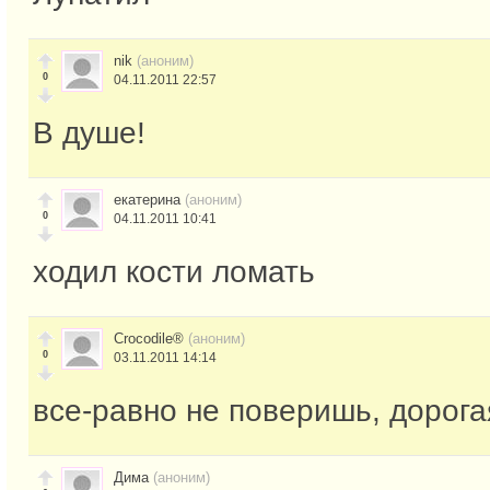
nik
(аноним)
0
04.11.2011 22:57
В душе!
екатерина
(аноним)
0
04.11.2011 10:41
ходил кости ломать
Crocodile®
(аноним)
0
03.11.2011 14:14
все-равно не поверишь, дорогая.
Дима
(аноним)