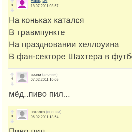
ЕкшнДим
0
18.07.2011 08:57
На коньках катался
В травмпункте
На праздновании хеллоуина
В фан-секторе Шахтера в фут
ирина
(аноним)
0
07.02.2011 10:09
мёд..пиво пил...
наталка
(аноним)
0
06.02.2011 18:54
Пиво пил