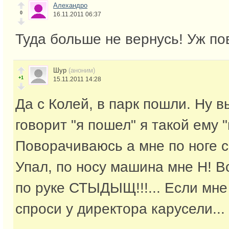
Алехандро
0
16.11.2011 06:37
Туда больше не вернусь! Уж по
Шур
(аноним)
+1
15.11.2011 14:28
Да с Колей, в парк пошли. Ну в
говорит "я пошел" я такой ему "
Поворачиваюсь а мне по ноге 
Упал, по носу машина мне Н! Вс
по руке СТЫДЫЩ!!!... Если мне
спроси у директора карусели...