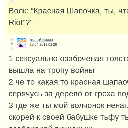
Волк: “Красная Шапочка, ты, чт
Riot”?”
Белый Ворон
0
19.04.2013 02:29
1 сексуально озабоченая толст
вышла на тропу войны
2 че то какая то красная шапа
спрячусь за дерево от греха п
3 где же ты мой волчонок нена
скорей к своей бабушке тьфу т