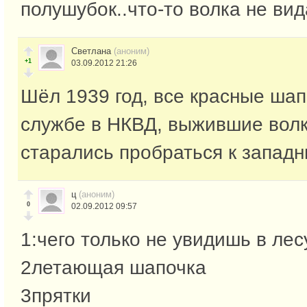
полушубок..что-то волка не вид
Светлана
(аноним)
+1
03.09.2012 21:26
Шёл 1939 год, все красные шап
службе в НКВД, выжившие вол
старались пробраться к запад
ц
(аноним)
0
02.09.2012 09:57
1:чего только не увидишь в лес
2летающая шапочка
3прятки