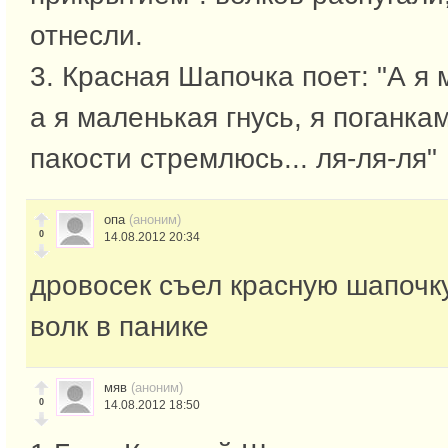
отнесли.
3. Красная Шапочка поет: "А я 
а я маленькая гнусь, я поганка
пакости стремлюсь... ля-ля-ля"
опа
(аноним)
0
14.08.2012 20:34
дровосек съел красную шапочк
волк в панике
мяв
(аноним)
0
14.08.2012 18:50