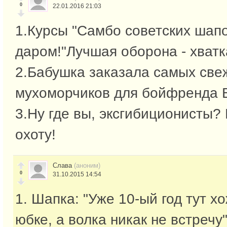
0
22.01.2016 21:03
1.Курсы "Самбо советских шапо
даром!"Лучшая оборона - хватк
2.Бабушка заказала самых све
мухоморчиков для бойфренда 
3.Ну где вы, эксгибиционисты
охоту!
Слава
(аноним)
0
31.10.2015 14:54
1. Шапка: "Уже 10-ый год тут х
юбке, а волка никак не встречу"