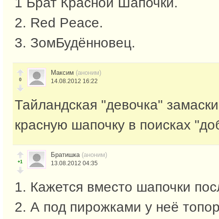
1 Брат Красной Шапочки.
2. Red Peace.
3. ЗомБудённовец.
Максим
(аноним)
0
14.08.2012 16:22
Тайландская "девочка" замаск
красную шапочку в поисках "до
Братишка
(аноним)
+1
13.08.2012 04:35
1. Кажется вместо шапочки по
2. А под пирожками у неё топо