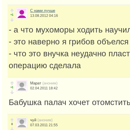
С нами лучше
+1
13.08.2012 04:16
- а что мухоморы ходить научи
- это наверно я грибов объелся
- что это внучка неудачно плас
операцию сделала
Марат
(аноним)
+1
02.04.2011 18:42
Бабушка палач хочет отомстить 
чуй
(аноним)
0
07.03.2011 21:55