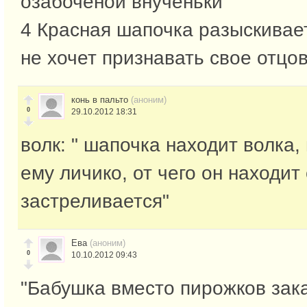
озабоченой внученьки
4 Красная шапочка разыскивае
не хочет признавать свое отцо
конь в пальто
(аноним)
0
29.10.2012 18:31
волк: " шапочка находит волка,
ему личико, от чего он находит
застреливается"
Ева
(аноним)
0
10.10.2012 09:43
"Бабушка вместо пирожков зак