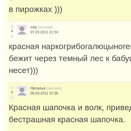
в пирожках )))
xeq
(аноним)
0
07.03.2011 21:54
красная наркогрибогалюцыно
бежит через темный лес к бабу
несет)))
Наталья
(аноним)
0
06.03.2011 15:36
Красная шапочка и волк, приве
бестрашная красная шапочка.