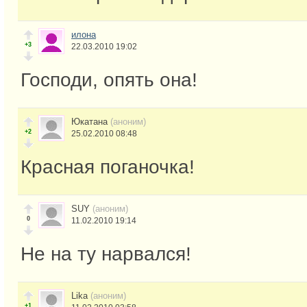
илона
+3
22.03.2010 19:02
Господи, опять она!
Юкатана
(аноним)
+2
25.02.2010 08:48
Красная поганочка!
SUY
(аноним)
0
11.02.2010 19:14
Не на ту нарвался!
Lika
(аноним)
+1