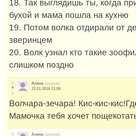
18. Так выглядишь ты, когда п
бухой и мама пошла на кухню
19. Потом волка отдирали от д
зверинцем
20. Волк узнал кто такие зооф
слишком поздно
Алена
(аноним)
0
22.01.2016 21:06
Волчара-зечара! Кис-кис-кис!Г
Мамочка тебя хочет пощекотат
Алена
(аноним)