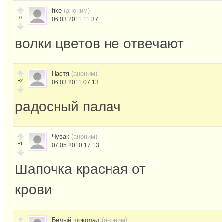
fike
(аноним)
0
06.03.2011 11:37
волки цветов не отвечают
Настя
(аноним)
+2
06.03.2011 07:13
радосный палач
Чувак
(аноним)
+1
07.05.2010 17:13
Шапочка красная от
крови
Белый шоколад
(аноним)