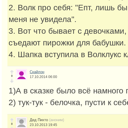
2. Волк про себя: "Епт, лишь 
меня не увидела".
3. Вот что бывает с девочками,
съедают пирожки для бабушки.
4. Шапка вступила в Волклукс к
Скайлон
0
17.10.2014 06:00
1)А в сказке было всё намного
2) тук-тук - белочка, пусти к себ
Дед Пихто
(аноним)
0
23.10.2013 19:45