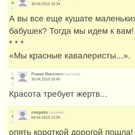
+5
30.04.2010 18:34
А вы все еще кушате маленьких
бабушек? Тогда мы идем к вам!
* * *
«Мы красные кавалеристы...».
Рыжее Инкогнито
(аноним)
+2
30.04.2010 16:40
Красота требует жертв...
margarita
(аноним)
0
04.04.2010 13:56
опять короткой дорогой пошла!