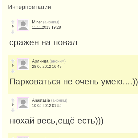
Интерпретации
Miner
(аноним)
0
11.11.2013 19:28
сражен на повал
Арлинда
(аноним)
0
28.06.2012 16:49
Парковаться не очень умею....)))
Anastasia
(аноним)
0
10.05.2012 01:55
нюхай весь,ещё есть)))