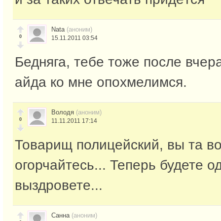
Nata
(аноним)
0
15.11.2011 03:54
Бедняга, тебе тоже после вчер
айда ко мне опохмелимся.
Володя
(аноним)
0
11.11.2011 17:14
Товарищ полицейский, вы та во
огорчайтесь... Теперь будете о
выздровете...
Санна
(аноним)