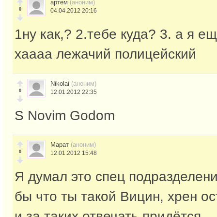
артем
(аноним)
0
04.04.2012 20:16
1ну как,? 2.тебе куда? 3. а я е
хаааа лежачий полицейский
Nikolai
(аноним)
0
12.01.2012 22:35
S Novim Godom
Марат
(аноним)
0
12.01.2012 15:48
Я думал это спец подразделени
бы что ты такой Вицин, хрен ост
и за таких отвечать придётся