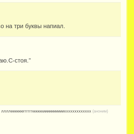
во на три буквы напиал.
аю.С-стоя."
 ллллееееееггггггккккккииииииииииххххххххххххх
(аноним)