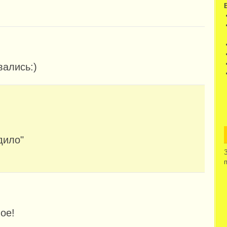
вались:)
дило"
ое!