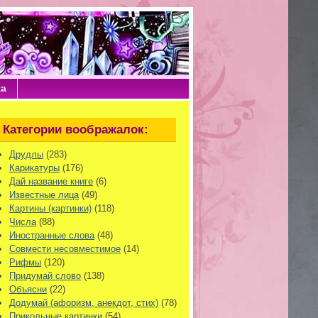
ка
Категории воображалок:
Друдлы
(283)
Карикатуры
(176)
Дай название книге
(6)
Известные лица
(49)
Картины (картинки)
(118)
Числа
(88)
Иностранные слова
(48)
Совмести несовместимое
(14)
Рифмы
(120)
Придумай слово
(138)
Объясни
(22)
Додумай (афоризм, анекдот, стих)
(78)
Прикольные картинки
(54)