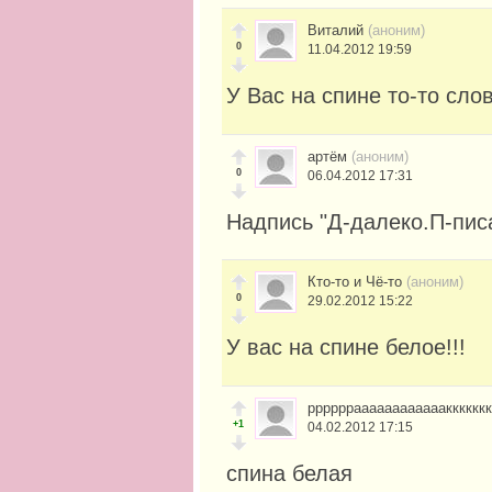
Виталий
(аноним)
0
11.04.2012 19:59
У Вас на спине то-то сло
артём
(аноним)
0
06.04.2012 17:31
Надпись "Д-далеко.П-пис
Кто-то и Чё-то
(аноним)
0
29.02.2012 15:22
У вас на спине белое!!!
ррррррааааааааааааккккккк
+1
04.02.2012 17:15
спина белая