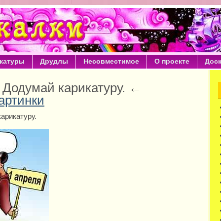
катуры
Друдлы
Несовместимое
О проекте
Дос
 Додумай карикатуру. ←
артинки
арикатуру.