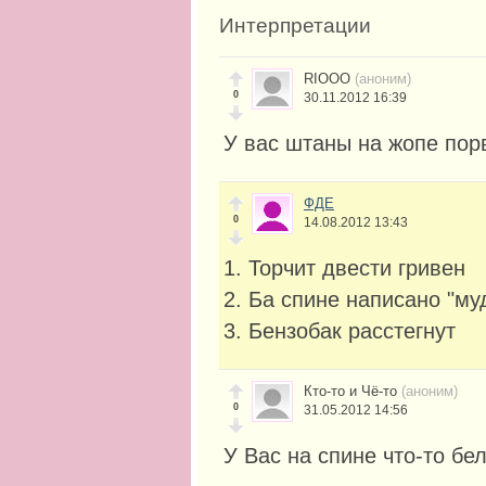
Интерпретации
RIOOO
(аноним)
0
30.11.2012 16:39
У вас штаны на жопе пор
ФДЕ
0
14.08.2012 13:43
1. Торчит двести гривен
2. Ба спине написано "му
3. Бензобак расстегнут
Кто-то и Чё-то
(аноним)
0
31.05.2012 14:56
У Вас на спине что-то бел