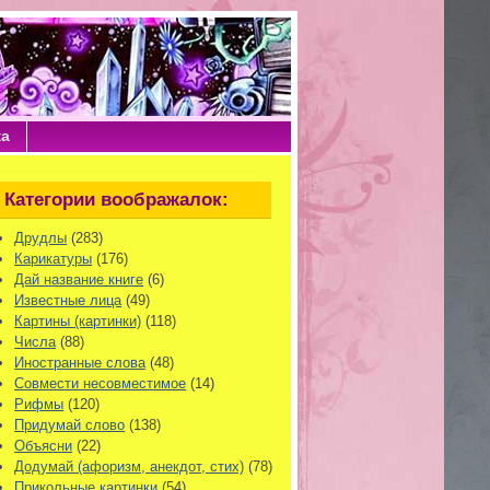
ка
Категории воображалок:
Друдлы
(283)
Карикатуры
(176)
Дай название книге
(6)
Известные лица
(49)
Картины (картинки)
(118)
Числа
(88)
Иностранные слова
(48)
Совмести несовместимое
(14)
Рифмы
(120)
Придумай слово
(138)
Объясни
(22)
Додумай (афоризм, анекдот, стих)
(78)
Прикольные картинки
(54)