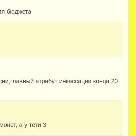
ля бюджета
ии,главный атрибут инкассации конца 20
онет, а у тети 3