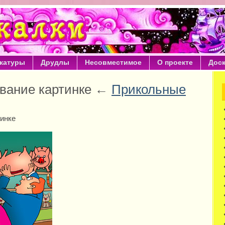
катуры
Друдлы
Несовместимое
О проекте
Дос
вание картинке ←
Прикольные
инке