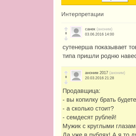
Интерпретации
санек
(аноним)
0
03.06.2016 14:00
сутенерша показывает то
типа пришли родню наве
аноним 2017
(аноним)
0
20.03.2016 21:28
Продавщица:
- вы копилку брать будет
- а сколько стоит?
- семдесят рублей!
Мужик с круглыми глазам
Да уже в рублях! А я то д