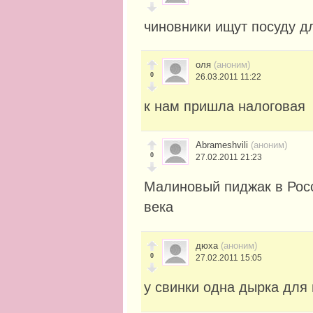
чиновники ищут посуду д
оля
(аноним)
0
26.03.2011 11:22
к нам пришла налоговая
Abrameshvili
(аноним)
0
27.02.2011 21:23
Малиновый пиджак в Росс
века
дюха
(аноним)
0
27.02.2011 15:05
у свинки одна дырка для м