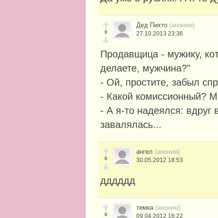
Дед Пихто
(аноним)
0
27.10.2013 23:36
Продавщица - мужику, ко
делаете, мужчина?"
- Ой, простите, забыл сп
- Какой комиссионный? М
- А я-то надеялся: вдруг
завалялась...
ангел
(аноним)
0
30.05.2012 18:53
дддддд
темка
(аноним)
0
09.04.2012 16:22