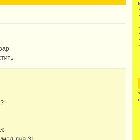
вар
стить
е?
и:
умал дня 3!