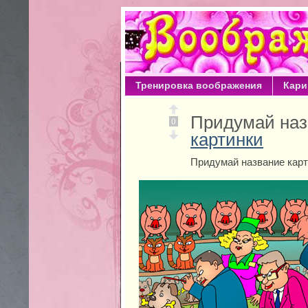
Тренировка воображения
Кари
Придумай наз
0
картинки
Придумай название карт