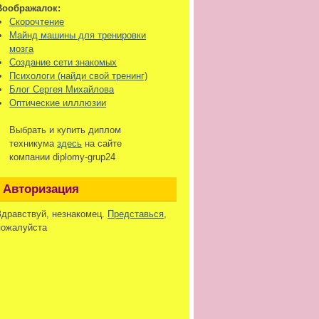
Воображалок:
Скорочтение
Майнд машины для тренировки
мозга
Создание сети знакомых
Психологи (найди свой тренинг)
Блог Сергея Михайлова
Оптические илллюзии
Выбрать и купить диплом
техникума
здесь
на сайте
компании diplomy-grup24
Авторизация
Здравствуй, незнакомец.
Представься
,
пожалуйста