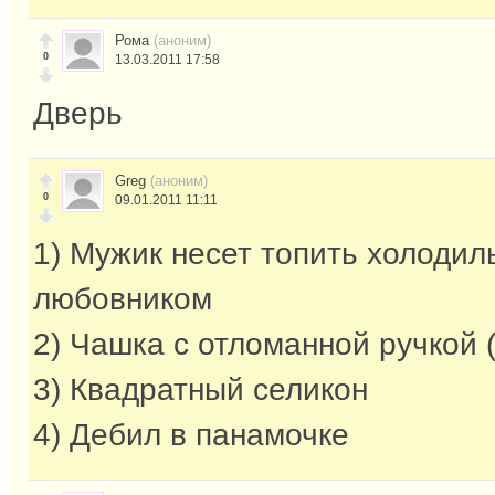
Рома
(аноним)
0
13.03.2011 17:58
Дверь
Greg
(аноним)
0
09.01.2011 11:11
1) Мужик несет топить холодил
любовником
2) Чашка с отломанной ручкой (
3) Квадратный селикон
4) Дебил в панамочке