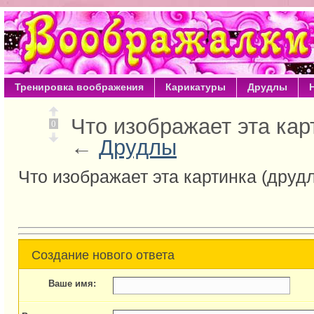
Тренировка воображения
Карикатуры
Друдлы
Что изображает эта кар
0
←
Друдлы
Что изображает эта картинка (друд
Создание нового ответа
Ваше имя: