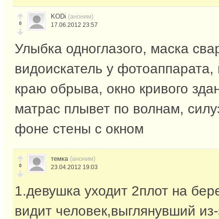
KODi
(аноним)
0
17.06.2012 23:57
Улыбка одноглазого, маска сва
видоискатель у фотоаппарата,
краю обрыва, окно кривого зда
матрас плывет по волнам, силу
фоне стены с окном
темка
(аноним)
0
23.04.2012 19:03
1.девушка уходит 2плот на бере
видит человек,выглянувший из-