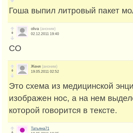
Гоша выпил литровый пакет мо
oliva
(аноним)
0
02.12.2011 19:40
CO
Женя
(аноним)
0
19.05.2011 02:52
Это схема из медицинской энц
изображен нос, а на нем выдел
которой говорится в тексте.
Татьяна71
0