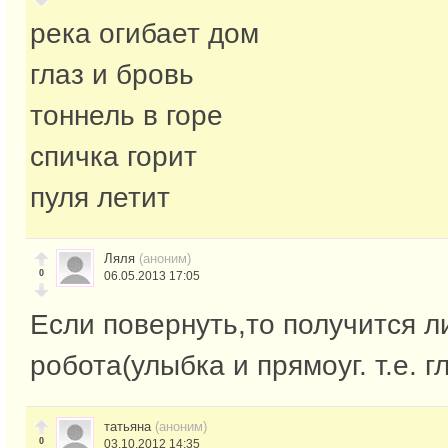
река огибает дом
глаз и бровь
тоннель в горе
спичка горит
пуля летит
Ляля
(аноним)
0
06.05.2013 17:05
Если повернуть,то получится л
робота(улыбка и прямоуг. т.е. г
татьяна
(аноним)
0
03.10.2012 14:35