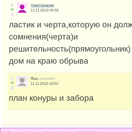
трамтарарам
+1
12.11.2010 04:56
ластик и черта,которую он дол
сомнения(черта)и
решительность(прямоугольник)
дом на краю обрыва
Фых
(аноним)
+1
11.11.2010 16:52
план конуры и забора