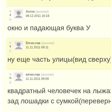
Антон
(аноним)
0
08.12.2011 16:18
окно и падающая буква У
Вячеслав
(аноним)
0
11.11.2011 09:11
ну еще часть улицы(вид сверху
вячеслав
(аноним)
+1
11.11.2011 09:09
квадратный человечек на лыжах
зад лошадки с сумкой(переверн