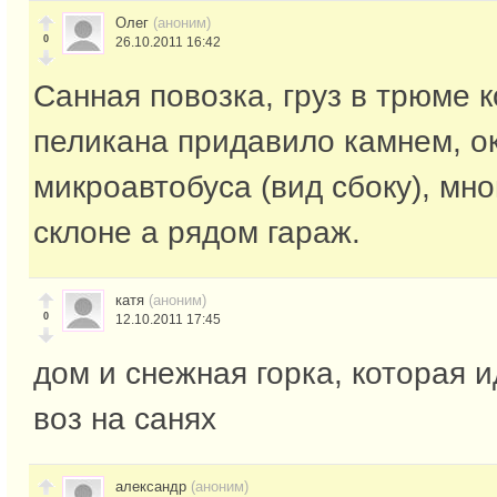
Олег
(аноним)
0
26.10.2011 16:42
Санная повозка, груз в трюме 
пеликана придавило камнем, о
микроавтобуса (вид сбоку), мно
склоне а рядом гараж.
катя
(аноним)
0
12.10.2011 17:45
дом и снежная горка, которая и
воз на санях
александр
(аноним)