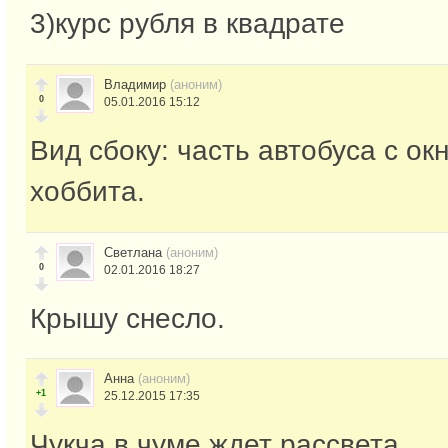
3)курс рубля в квадрате
Владимир
(аноним)
0
05.01.2016 15:12
Вид сбоку: часть автобуса с ок
хоббита.
Светлана
(аноним)
0
02.01.2016 18:27
Крышу снесло.
Анна
(аноним)
+1
25.12.2015 17:35
Чукча в чуме ждет рассвета