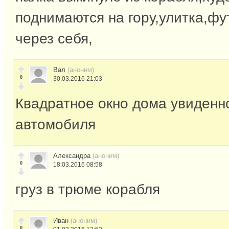
поднимаются на гору,улитка,фу
через себя,
Вал
(аноним)
0
30.03.2016 21:03
Квадратное окно дома увиденно
автомобиля
Александра
(аноним)
0
18.03.2016 08:58
груз в трюме корабля
Иван
(аноним)
0