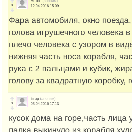
Антон
(аноним)
0
12.04.2016 15:09
Фара автомобиля, окно поезда,
голова игрушечного человека в
плечо человека с узором в вид
нижняя часть носа корабля, ча
рука с 2 пальцами и кубик, жи
голову за квадратную коробку, 
Егор
(аноним)
0
03.04.2016 17:13
кусок дома на горе,часть лица 
палка выкинуло из корабля,худ