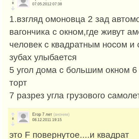
0
07.05.2012 07:38
1.взгляд омоновца 2 зад автом
вагончика с окном,где живут а
человек с квадратным носом и 
зубах улыбается
5 угол дома с большим окном 6
торт
7 разрез угла грузового самоле
Егор 7 лет
(аноним)
0
08.12.2011 19:15
это F повернутое....и квадрат