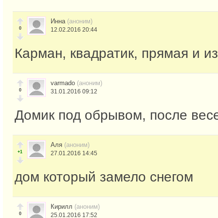
Инна
(аноним)
0
12.02.2016 20:44
Карман, квадратик, прямая и и
varmado
(аноним)
0
31.01.2016 09:12
Домик под обрывом, после вес
Аля
(аноним)
+1
27.01.2016 14:45
дом который замело снегом
Кирилл
(аноним)
0
25.01.2016 17:52