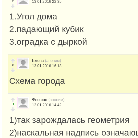
0
13.01.2016 22:35
1.Угол дома
2.падающий кубик
3.оградка с дыркой
Елена
(аноним)
0
13.01.2016 16:18
Схема города
Феофан
(аноним)
+1
12.01.2016 14:42
1)так зарождалась геометрия
2)наскальная надпись означа