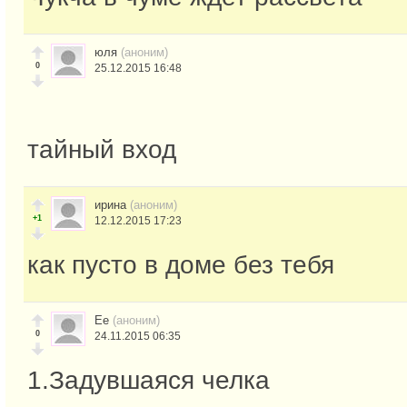
юля
(аноним)
0
25.12.2015 16:48
тайный вход
ирина
(аноним)
+1
12.12.2015 17:23
как пусто в доме без тебя
Ее
(аноним)
0
24.11.2015 06:35
1.Задувшаяся челка