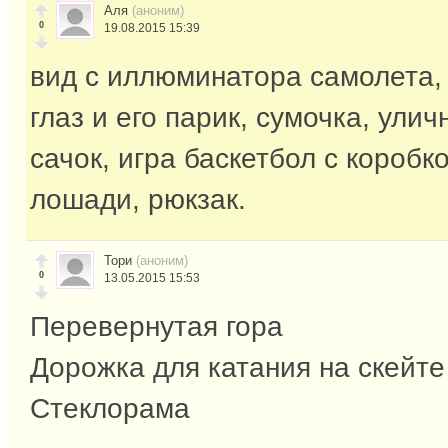
Аля
(аноним)
0
19.08.2015 15:39
вид с иллюминатора самолета, 
глаз и его парик, сумочка, ули
сачок, игра баскетбол с коробк
лошади, рюкзак.
Тори
(аноним)
0
13.05.2015 15:53
Перевернутая гора
Дорожка для катания на скейте
Стеклорама