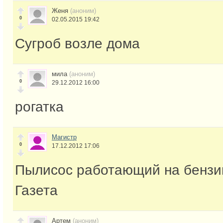
Женя
(аноним)
0
02.05.2015 19:42
Сугроб возле дома
мила
(аноним)
0
29.12.2012 16:00
рогатка
Магистр
0
17.12.2012 17:06
Пылисос работающий на бензи
Газета
Артем
(аноним)