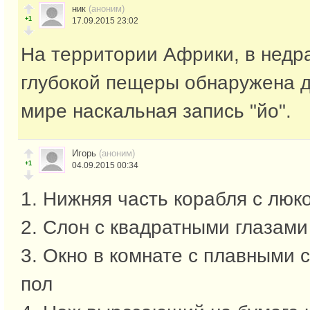
ник
(аноним)
+1
17.09.2015 23:02
На территории Африки, в недра
глубокой пещеры обнаружена 
мире наскальная запись "йо".
Игорь
(аноним)
+1
04.09.2015 00:34
1. Нижняя часть корабля с люк
2. Слон с квадратными глазами
3. Окно в комнате с плавными 
пол