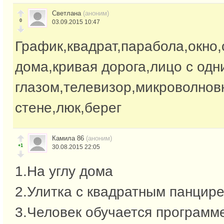
Светлана
(аноним)
0
03.09.2015 10:47
График,квадрат,парабола,окно,
дома,кривая дорога,лицо с одн
глазом,телевизор,микроволнов
стене,люк,берег
Камила 86
(аноним)
+1
30.08.2015 22:05
1.На углу дома
2.Улитка с квадратным панцир
3.Человек обучается программ