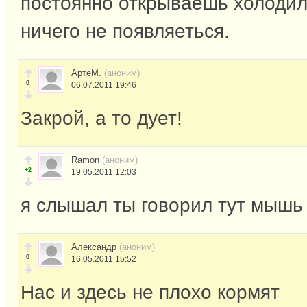
постоянно открываешь холодил
ничего не появляеться.
АртеМ.
(аноним)
0
06.07.2011 19:46
Закрой, а то дует!
Ramon
(аноним)
+2
19.05.2011 12:03
я слышал ты говорил тут мышь .
Александр
(аноним)
0
16.05.2011 15:52
Нас и здесь не плохо кормят