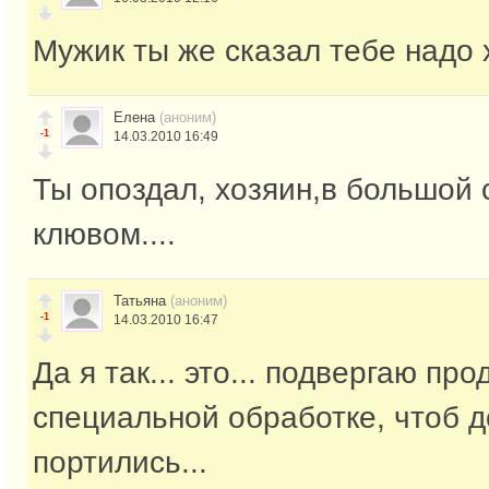
Мужик ты же сказал тебе надо 
Елена
(аноним)
-1
14.03.2010 16:49
Ты опоздал, хозяин,в большой
клювом....
Татьяна
(аноним)
-1
14.03.2010 16:47
Да я так... это... подвергаю про
специальной обработке, чтоб 
портились...