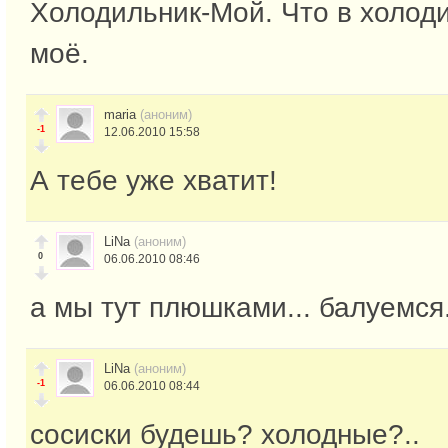
Холодильник-Мой. Что в холод
моё.
maria
(аноним)
-1
12.06.2010 15:58
А тебе уже хватит!
LiNa
(аноним)
0
06.06.2010 08:46
а мы тут плюшками... балуемся..
LiNa
(аноним)
-1
06.06.2010 08:44
сосиски будешь? холодные?..