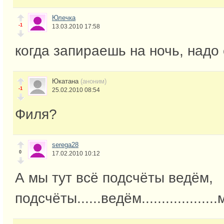
Юлечка
-1
13.03.2010 17:58
когда запираешь на ночь, надо 
Юкатана
(аноним)
-1
25.02.2010 08:54
Филя?
serega28
0
17.02.2010 10:12
А мы тут всё подсчёты ведём,
подсчёты......ведём...................мы.....