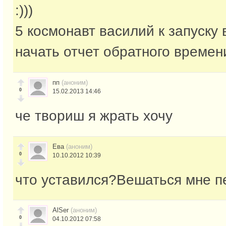
:)))
5 космонавт василий к запуску 
начать отчет обратного времени 
пп
(аноним)
0
15.02.2013 14:46
че твориш я жрать хочу
Ева
(аноним)
0
10.10.2012 10:39
что уставился?Вешаться мне п
AlSer
(аноним)
0
04.10.2012 07:58