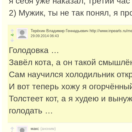
я себя уже наказал, третий час
2) Мужик, ты не так понял, я п
Терёхин Владимир Геннадьевич http://www.inpearls.ru/m
+2
29.09.2014 06:43
Голодовка …
Завёл кота, а он такой смышлё
Сам научился холодильник отк
И вот теперь хожу я огорчённый
Толстеет кот, а я худею и выну
голодать …
макс
(аноним)