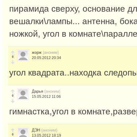
пирамида сверху, основание д
вешалки\лампы... антенна, бок
ножкой, угол в комнате\паралл
жорж
(аноним)
0
20.05.2012 20:34
угол квадрата..находка следопы
Дарья
(аноним)
0
15.05.2012 11:06
гимнастка,угол в комнате,разве
ДЭН
(аноним)
0
13.05.2012 18:19