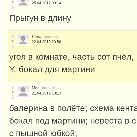
0
25.04.2012 09:14
Прыгун в длину
Лола
(аноним)
0
22.04.2012 20:56
угол в комнате, часть сот пчёл,
Y, бокал для мартини
Миа
(аноним)
0
21.04.2012 13:13
балерина в полёте; схема кент
бокал под мартини; невеста в 
с пышной юбкой;