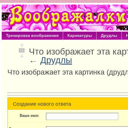
Тренировка воображения
Карикатуры
Друдлы
Что изображает эта кар
+1
←
Друдлы
Что изображает эта картинка (друд
Создание нового ответа
Ваше имя: