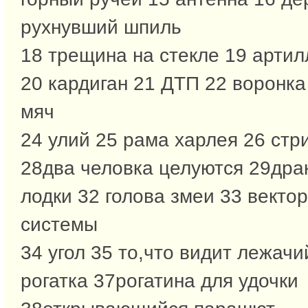
рухнувший шпиль
18 трещина на стекле 19 арти
20 кардиган 21 ДТП 22 воронк
мяч
24 улий 25 рама харлея 26 стр
28два человка целуются 29дра
лодки 32 голова змеи 33 векто
системы
34 угол 35 то,что видит лежачи
рогатка 37рогатина для удочки