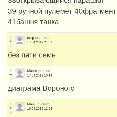
38открывающийся парашют
39 ручной пулемет 40фрагмент
41башня танка
егор
(аноним)
0
17.04.2012 21:09
без пяти семь
Марго
(аноним)
+1
17.04.2012 10:14
диаграма Вороного
Мань
(аноним)
0
16.04.2012 12:23