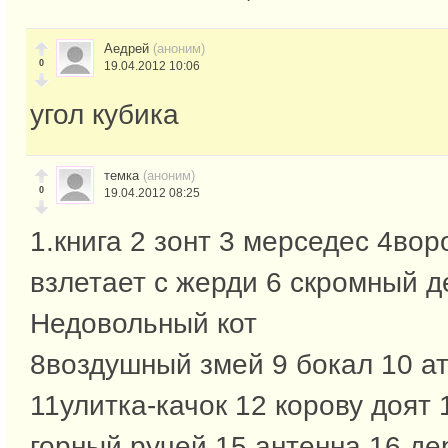
Аедрей
(аноним)
0
19.04.2012 10:06
угол кубика
темка
(аноним)
0
19.04.2012 08:25
1.книга 2 зонт 3 мерседес 4вор
взлетает с жерди 6 скромный д
Недовольный кот
8воздушный змей 9 бокал 10 а
11улитка-качок 12 корову доят 
горный ручей 15 антенна 16 де