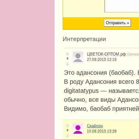
Интерпретации
ЦВЕТОК-ОПТОМ.рф
(анон
0
27.09.2015 12:16
Это адансония (баобаб). 
В роду Адансония всего 8
digitatatypus — называет
обычно, все виды Адансо
Видимо, баобаб приятней
Скайлон
0
10.08.2015 13:28