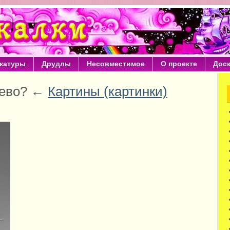
катуры
Друдлы
Несовместимое
О проекте
Дос
ерево? ←
Картины (картинки)