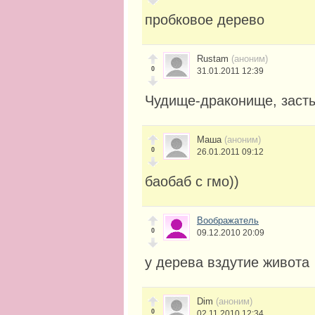
пробковое дерево
Rustam
(аноним)
0
31.01.2011 12:39
Чудище-драконище, заст
Маша
(аноним)
0
26.01.2011 09:12
баобаб с гмо))
Воображатель
0
09.12.2010 20:09
у дерева вздутие живота
Dim
(аноним)
0
02.11.2010 12:34