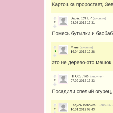
Картошка проростает, Зе
Васёк СУПЕР
(аноним)
0
28.08.2012 17:31
Помесь бутылки и баобаба
Мань
(аноним)
+1
16.04.2012 12:28
это не дерево-это мешок
ППООЛЛЯЯ
(аноним)
0
07.02.2012 15:33
Посадили спелый огурец, 
Садись Вовочка 5
(аноним)
0
10.01.2012 08:43