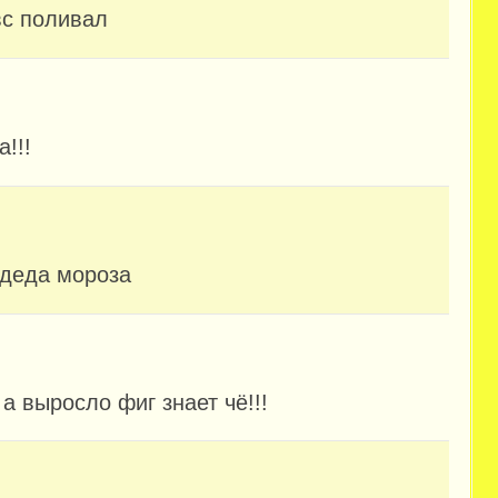
вс поливал
!!!
 деда мороза
а выросло фиг знает чё!!!