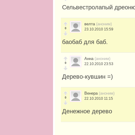
Сельвестролапый дреоню
велта
(аноним)
0
23.10.2010 15:59
баобаб для баб.
Анна
(аноним)
0
22.10.2010 23:53
Дерево-кувшин =)
Венера
(аноним)
0
22.10.2010 11:15
Денежное дерево