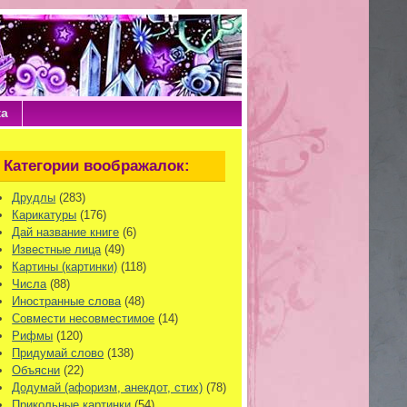
ка
Категории воображалок:
Друдлы
(283)
Карикатуры
(176)
Дай название книге
(6)
Известные лица
(49)
Картины (картинки)
(118)
Числа
(88)
Иностранные слова
(48)
Совмести несовместимое
(14)
Рифмы
(120)
Придумай слово
(138)
Объясни
(22)
Додумай (афоризм, анекдот, стих)
(78)
Прикольные картинки
(54)