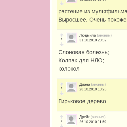
растение из мультфильма
Выросшее. Очень похоже.
Людмила
(аноним)
0
31.10.2010 23:02
Слоновая болезнь;
Колпак для НЛО;
колокол
Диана
(аноним)
0
28.10.2010 13:28
Гирьковое дерево
Дрейк
(аноним)
0
26.10.2010 11:59