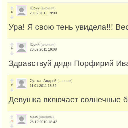
Юрий
(аноним)
0
20.02.2011 19:09
Ура! Я свою тень увидела!!! Вес
Юрий
(аноним)
0
20.02.2011 19:08
Здравствуй дядя Порфирий Ив
Султан Андрей
(аноним)
0
11.01.2011 18:32
Девушка включает солнечные 
анна
(аноним)
-1
26.12.2010 18:42