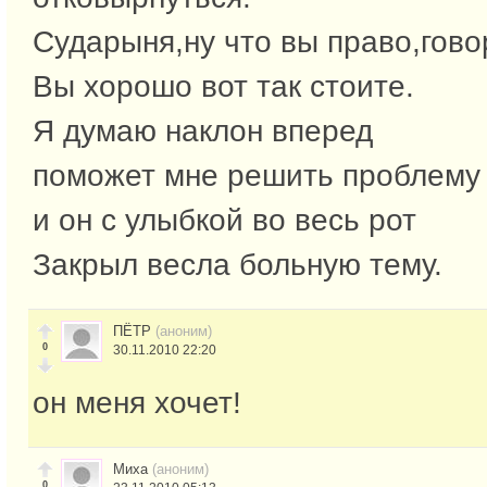
Сударыня,ну что вы право,гово
Вы хорошо вот так стоите.
Я думаю наклон вперед
поможет мне решить проблему
и он с улыбкой во весь рот
Закрыл весла больную тему.
ПЁТР
(аноним)
0
30.11.2010 22:20
он меня хочет!
Миха
(аноним)
0