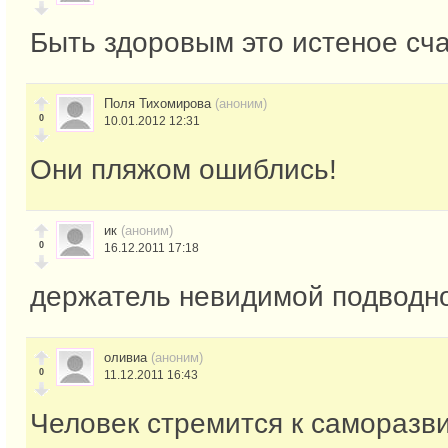
Быть здоровым это истеное сч
Поля Тихомирова
(аноним)
0
10.01.2012 12:31
Они пляжом ошиблись!
ик
(аноним)
0
16.12.2011 17:18
держатель невидимой подводн
оливиа
(аноним)
0
11.12.2011 16:43
Человек стремится к саморазв