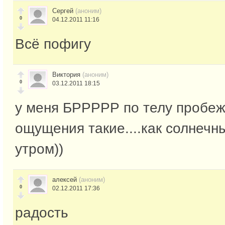
Сергей
(аноним)
0
04.12.2011 11:16
Всё пофигу
Виктория
(аноним)
0
03.12.2011 18:15
у меня БРРРРР по телу пробеж
ощущения такие....как солнеч
утром))
алексей
(аноним)
0
02.12.2011 17:36
радость