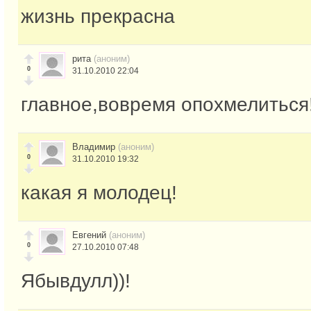
жизнь прекрасна
рита
(аноним)
0
31.10.2010 22:04
главное,вовремя опохмелиться
Владимир
(аноним)
0
31.10.2010 19:32
какая я молодец!
Евгений
(аноним)
0
27.10.2010 07:48
Ябывдулл))!