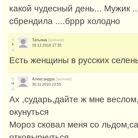
какой чудесный день... Мужик ..
сбрендила ....бррр холодно
Татьяна
(аноним)
0
16.12.2010 17:35
Есть женщины в русских селень
Александра
(аноним)
+3
30.11.2010 23:55
Ах ,сударь,дайте ж мне веслом
окунуться
Мороз сковал меня со льдом,с
отковырнуться.