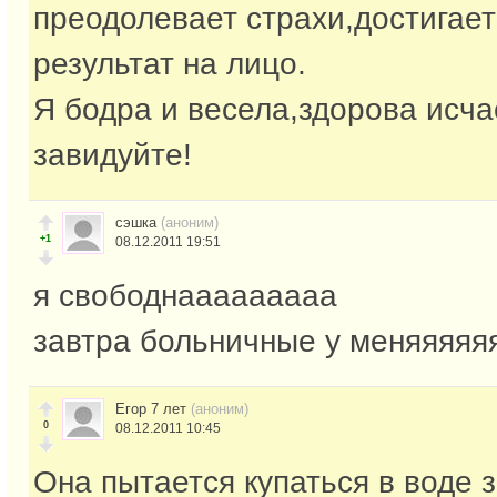
преодолевает страхи,достигает
результат на лицо.
Я бодра и весела,здорова исча
завидуйте!
сэшка
(аноним)
+1
08.12.2011 19:51
я свободнааааааааа
завтра больничные у меняяяяя
Егор 7 лет
(аноним)
0
08.12.2011 10:45
Она пытается купаться в воде з