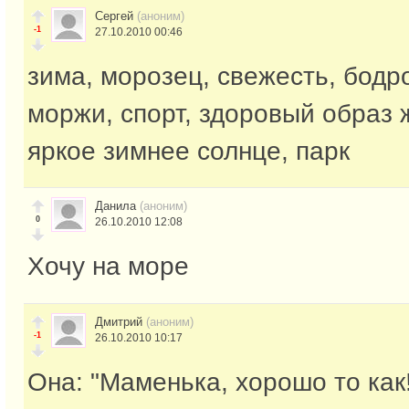
Сергей
(аноним)
-1
27.10.2010 00:46
зима, морозец, свежесть, бодро
моржи, спорт, здоровый образ 
яркое зимнее солнце, парк
Данила
(аноним)
0
26.10.2010 12:08
Хочу на море
Дмитрий
(аноним)
-1
26.10.2010 10:17
Она: "Маменька, хорошо то как!!