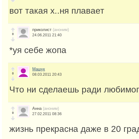
вот такая х..ня плавает
приколист
(аноним)
0
24.06.2011 21:40
*уя себе жопа
Машук
0
08.03.2011 20:43
Что ни сделаешь ради любимо
Анна
(аноним)
0
27.02.2011 08:36
жизнь прекрасна даже в 20 гра