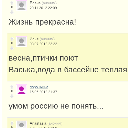
Елена
(аноним)
0
29.11.2012 22:09
Жизнь прекрасна!
Илья
(аноним)
0
03.07.2012 23:22
весна,птички поют
Васька,вода в бассейне теплая
порошкина
0
15.06.2012 21:37
умом россию не понять...
Anastasia
(аноним)
0