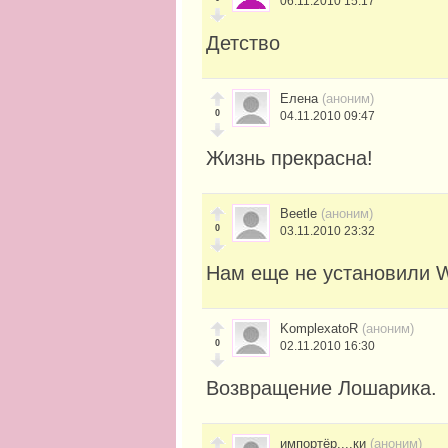
06.11.2010 15:17
Детство
Елена
(аноним)
0
04.11.2010 09:47
Жизнь прекрасна!
Beetle
(аноним)
0
03.11.2010 23:32
Нам еще не установили 
KomplexatoR
(аноним)
0
02.11.2010 16:30
Возвращение Лошарика.
импортёр....ки
(аноним)