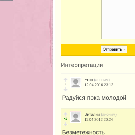
Интерпретации
Егор
(аноним)
0
12.04.2016 23:12
Радуйся пока молодой
Виталий
(аноним)
+1
11.04.2012 20:24
Безметежность