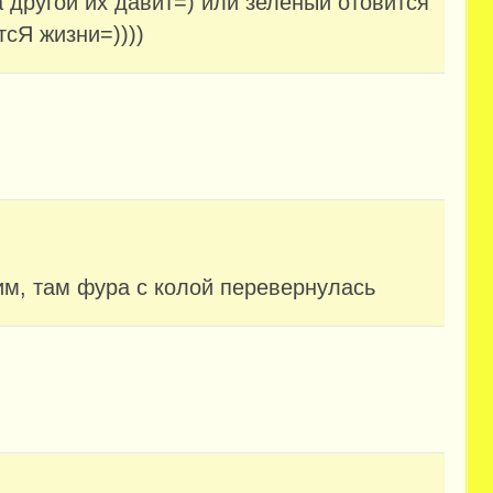
 другой их давит=) или зелёный отовится
тсЯ жизни=))))
им, там фура с колой перевернулась