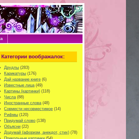
ка
Категории воображалок:
Друдлы
(283)
Карикатуры
(176)
Дай название книге
(6)
Известные лица
(49)
Картины (картинки)
(118)
Числа
(88)
Иностранные слова
(48)
Совмести несовместимое
(14)
Рифмы
(120)
Придумай слово
(138)
Объясни
(22)
Додумай (афоризм, анекдот, стих)
(78)
Прикольные картинки
(54)