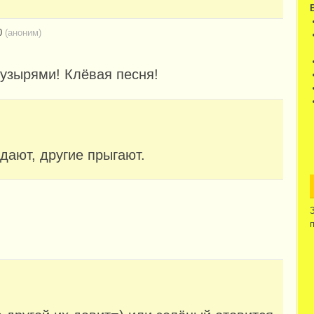
0
(аноним)
пузырями! Клёвая песня!
дают, другие прыгают.