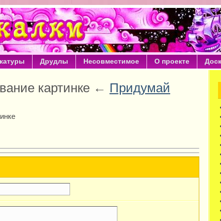
катуры
Друдлы
Несовместимое
О проекте
Дос
вание картинке ←
Придумай
инке