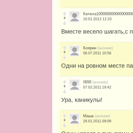
Катюха10000000000000000
0
10.01.2012 12:33
Вместе весело шагать,с 
Боярин
(аноним)
0
06.07.2011 10:56
Одни на ровном месте па
ЯЯЯ
(аноним)
0
07.02.2011 19:42
Ура, каникулы!
Маша
(аноним)
0
26.01.2011 09:08