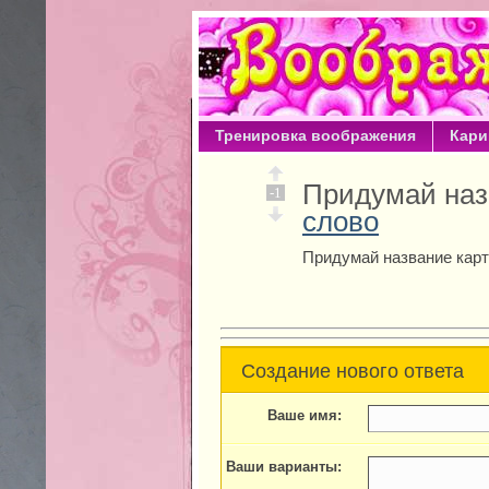
Тренировка воображения
Кари
Придумай наз
-1
слово
Придумай название карт
Создание нового ответа
Ваше имя:
Ваши варианты: