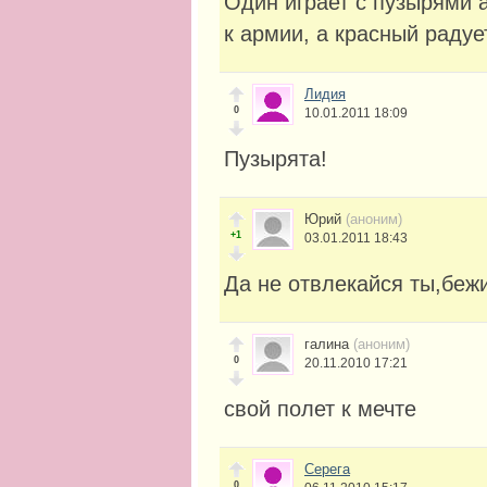
Один играет с пузырями а
к армии, а красный радуе
Лидия
0
10.01.2011 18:09
Пузырята!
Юрий
(аноним)
+1
03.01.2011 18:43
Да не отвлекайся ты,беж
галина
(аноним)
0
20.11.2010 17:21
свой полет к мечте
Серега
0