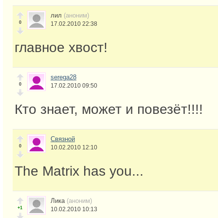
лил
(аноним)
0
17.02.2010 22:38
главное хвост!
serega28
0
17.02.2010 09:50
Кто знает, может и повезёт!!!!
Связной
0
10.02.2010 12:10
The Matrix has you...
Лика
(аноним)
+1
10.02.2010 10:13