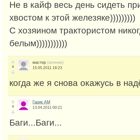
Не в кайф весь день сидеть п
хвостом к этой железяке)))))))))
С хозяином трактористом нико
белым)))))))))))
мастер
(аноним)
0
15.05.2011 18:23
когда же я снова окажусь в на
Гарик АМ
0
13.04.2011 00:21
Баги...Баги...