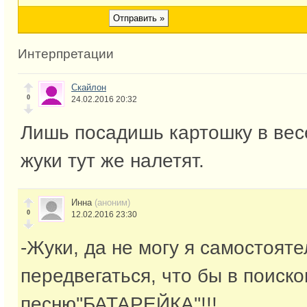
Интерпретации
Скайлон
0
24.02.2016 20:32
Лишь посадишь картошку в ве
жуки тут же налетят.
Инна
(аноним)
0
12.02.2016 23:30
-Жуки, да не могу я самостоят
передвегаться, что бы в поиск
песню''БАТАРЕЙКА''!!!