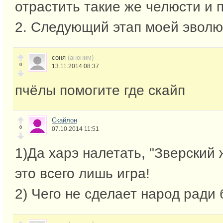
отрастить такие же челюсти и 
2. Следующий этап моей эволю
соня
(аноним)
0
13.11.2014 08:37
пчёлы помогите где скайп
Скайлон
0
07.10.2014 11:51
1)Да харэ налетать, "Зверский 
это всего лишь игра!
2) Чего не сделает народ ради б