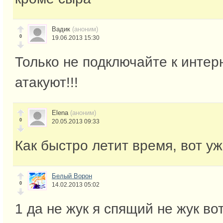
Вадик
(аноним)
0
19.06.2013 15:30
Только не подключайте к интер
атакуют!!!
Elena
(аноним)
0
20.05.2013 09:33
Как быстро летит время, вот уж
Белый Ворон
0
14.02.2013 05:02
1 да не жук я спящий не жук в