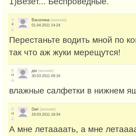
1)Везет... Беспроведные.
Василина
(аноним)
0
01.04.2011 14:24
Перестаньте водить мной по ко
так что аж жуки мерещутся!
дм
(аноним)
+1
30.03.2011 09:16
влажные салфетки в нижнем я
Dari
(аноним)
+1
29.03.2011 18:34
А мне летаааать, а мне летаааа