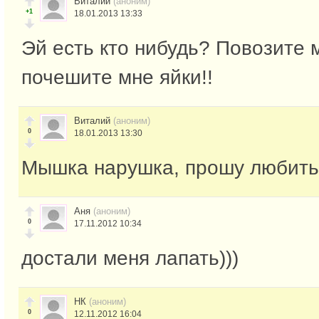
Виталий
(аноним)
+1
18.01.2013 13:33
Эй есть кто нибудь? Повозите м
почешите мне яйки!!
Виталий
(аноним)
0
18.01.2013 13:30
Мышка нарушка, прошу любить
Аня
(аноним)
0
17.11.2012 10:34
достали меня лапать)))
НК
(аноним)
0
12.11.2012 16:04