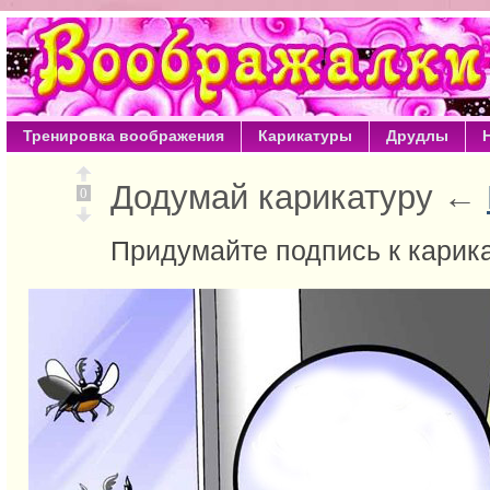
Тренировка воображения
Карикатуры
Друдлы
Додумай карикатуру ←
0
Придумайте подпись к карик