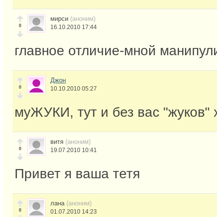
мирси
(аноним)
0
16.10.2010 17:44
главное отличие-мной манипул
Джон
0
10.10.2010 05:27
муЖУКИ, тут и без вас "жуков" 
витя
(аноним)
0
19.07.2010 10:41
Привет я ваша тетя
лана
(аноним)
0
01.07.2010 14:23