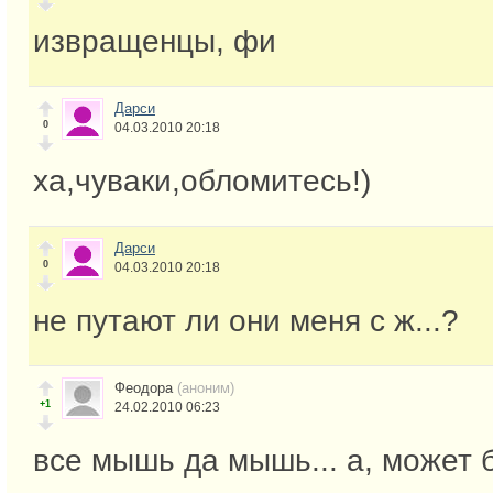
извращенцы, фи
Дарси
0
04.03.2010 20:18
ха,чуваки,обломитесь!)
Дарси
0
04.03.2010 20:18
не путают ли они меня с ж...?
Феодора
(аноним)
+1
24.02.2010 06:23
все мышь да мышь... а, может б