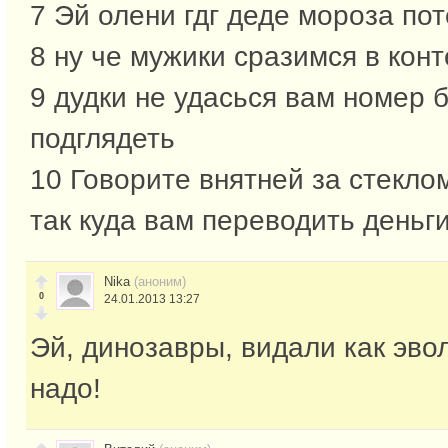
7 Эй олени гдг деде мороза пот
8 ну че мужики сразимся в конт
9 дудки не удасься вам номер б
подглядеть
10 Говорите внятней за стекл
так куда вам переводить деньг
Nika
(аноним)
0
24.01.2013 13:27
Эй, динозавры, видали как эв
надо!