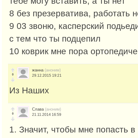
тебе могу вставить, а ты нет
8 без презерватива, работать н
9 03 звоню, касперский подьед
с тем что ты подцепил
10 коврик мне пора ортопедиче
жанна
(аноним)
0
29.12.2015 19:21
Из Наших
Слава
(аноним)
0
21.11.2014 16:59
1. Значит, чтобы мне попасть в