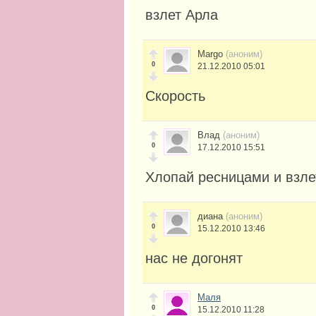
взлет Арла
Margo
(аноним)
0
21.12.2010 05:01
Скорость
Влад
(аноним)
0
17.12.2010 15:51
Хлопай ресницами и взле
диана
(аноним)
0
15.12.2010 13:46
нас не догонят
Маля
0
15.12.2010 11:28