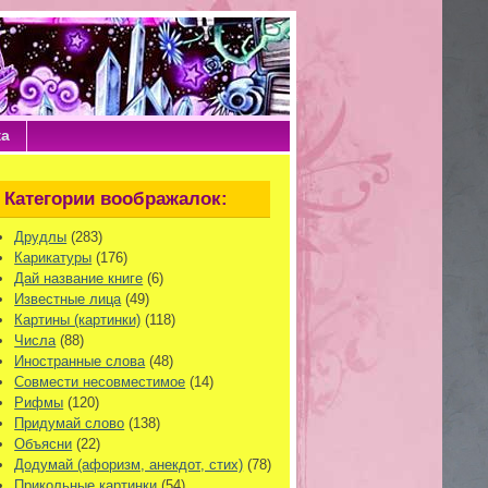
ка
Категории воображалок:
Друдлы
(283)
Карикатуры
(176)
Дай название книге
(6)
Известные лица
(49)
Картины (картинки)
(118)
Числа
(88)
Иностранные слова
(48)
Совмести несовместимое
(14)
Рифмы
(120)
Придумай слово
(138)
Объясни
(22)
Додумай (афоризм, анекдот, стих)
(78)
Прикольные картинки
(54)