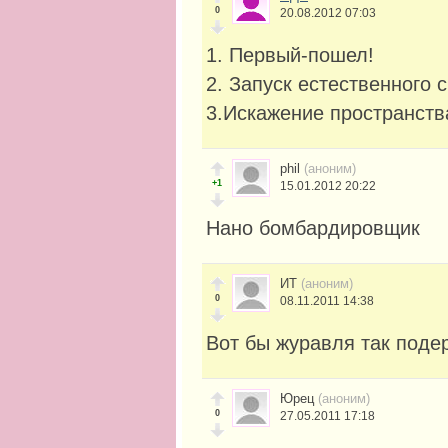
0
20.08.2012 07:03
1. Первый-пошел!
2. Запуск естественного с
3.Искажение пространств
phil
(аноним)
+1
15.01.2012 20:22
Нано бомбардировщик
ИТ
(аноним)
0
08.11.2011 14:38
Вот бы журавля так поде
Юрец
(аноним)
0
27.05.2011 17:18