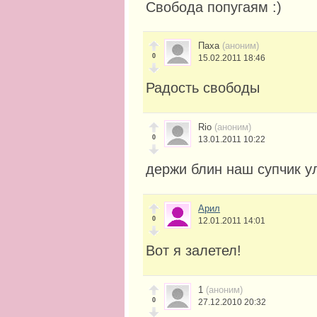
Свобода попугаям :)
Паха
(аноним)
0
15.02.2011 18:46
Радость свободы
Rio
(аноним)
0
13.01.2011 10:22
держи блин наш супчик у
Арил
0
12.01.2011 14:01
Вот я залетел!
1
(аноним)
0
27.12.2010 20:32