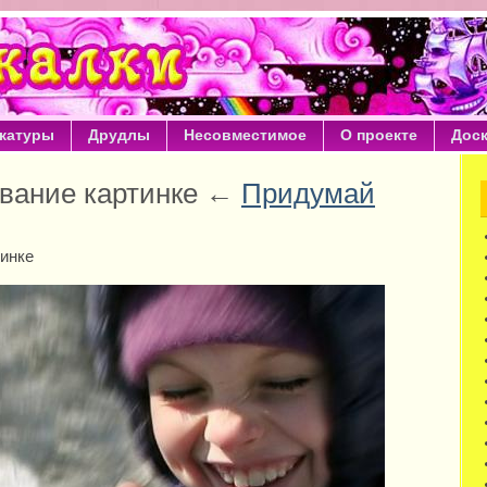
катуры
Друдлы
Несовместимое
О проекте
Дос
вание картинке ←
Придумай
инке