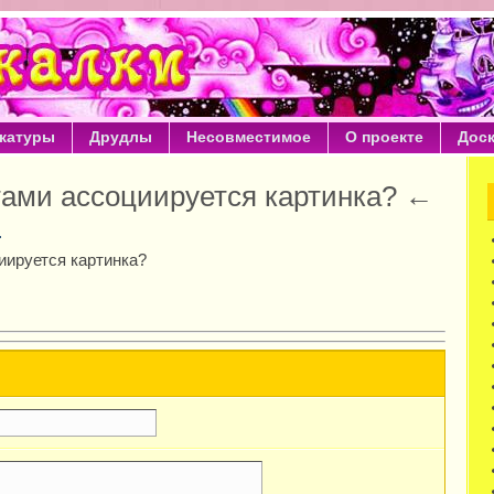
катуры
Друдлы
Несовместимое
О проекте
Дос
тами ассоциируется картинка? ←
я
иируется картинка?