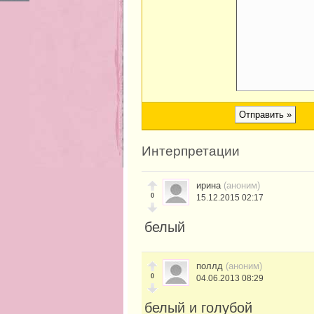
Интерпретации
ирина
(аноним)
0
15.12.2015 02:17
белый
поллд
(аноним)
0
04.06.2013 08:29
белый и голубой