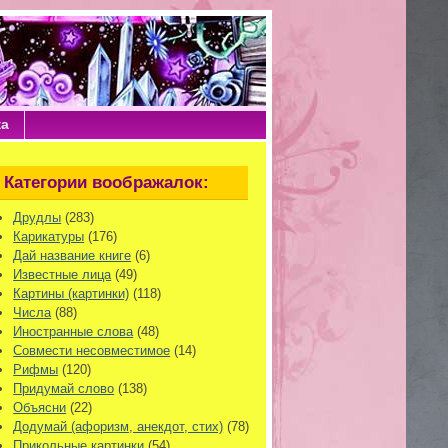
ка
Категории воображалок:
Друдлы
(283)
Карикатуры
(176)
Дай название книге
(6)
Известные лица
(49)
Картины (картинки)
(118)
Числа
(88)
Иностранные слова
(48)
Совмести несовместимое
(14)
Рифмы
(120)
Придумай слово
(138)
Объясни
(22)
Додумай (афоризм, анекдот, стих)
(78)
Прикольные картинки
(54)