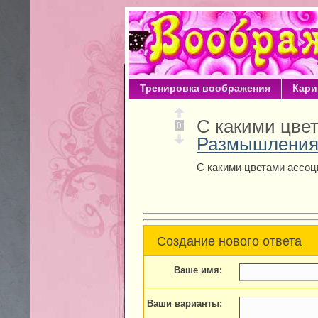
Тренировка воображения
Кари
С какими цве
0
Размышлени
С какими цветами ассоц
Создание нового ответа
Ваше имя:
Ваши варианты: