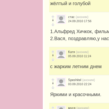
жёлтый и голубой
стас
(аноним)
0
24.09.2010 17:56
1.Альфред Хичкок, фильм
2.Вася, поздравляю,у на
Катя
(аноним)
0
05.09.2010 11:24
с жарким летним днем
Speshitel
(аноним)
0
03.09.2010 22:24
Яркими и красочными.
муся
(аноним)