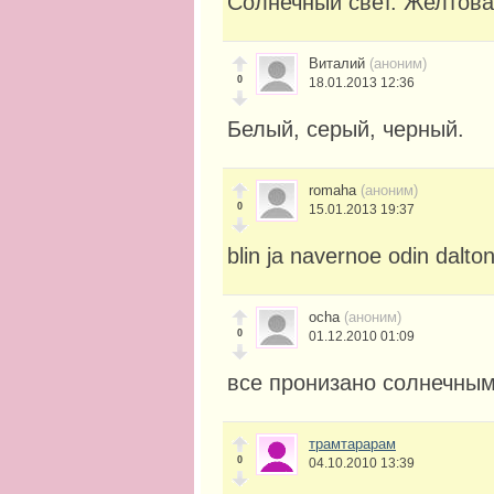
Солнечный свет. Желтов
Виталий
(аноним)
0
18.01.2013 12:36
Белый, серый, черный.
romaha
(аноним)
0
15.01.2013 19:37
blin ja navernoe odin dalton
ocha
(аноним)
0
01.12.2010 01:09
все пронизано солнечным
трамтарарам
0
04.10.2010 13:39