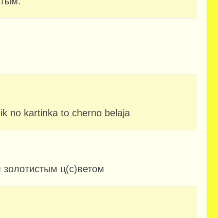
атым.
ik no kartinka to cherno belaja
 золотистым ц(с)ветом