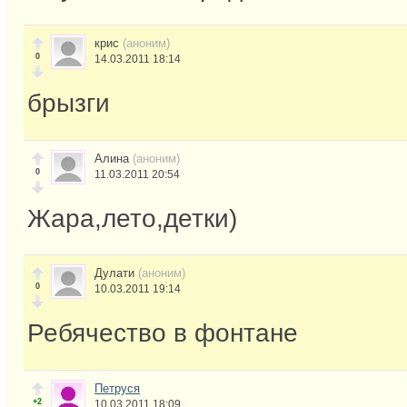
крис
(аноним)
0
14.03.2011 18:14
брызги
Алина
(аноним)
0
11.03.2011 20:54
Жара,лето,детки)
Дулати
(аноним)
0
10.03.2011 19:14
Ребячество в фонтане
Петруся
+2
10.03.2011 18:09