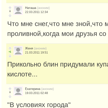
Наташа
(аноним)
0
22.03.2011 12:34
Что мне снег,что мне зной,что 
проливной,когда мои друзья со
Женя
(аноним)
+1
21.03.2011 19:51
Прикольно блин придумали куп
кислоте...
Екатерина
(аноним)
0
19.03.2011 02:48
"В условиях города"