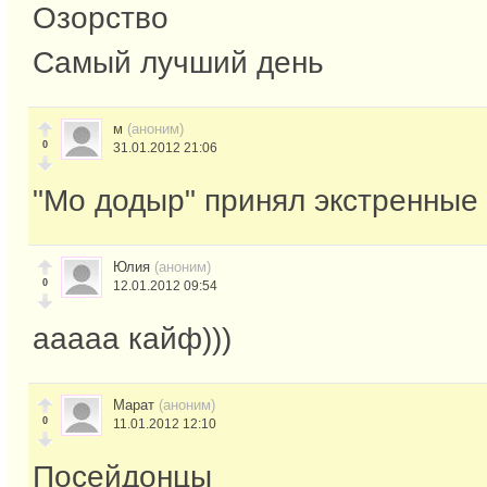
Озорство
Самый лучший день
м
(аноним)
0
31.01.2012 21:06
"Мо додыр" принял экстренные
Юлия
(аноним)
0
12.01.2012 09:54
ааааа кайф)))
Марат
(аноним)
0
11.01.2012 12:10
Посейдонцы