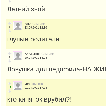
Летний зной
илья
(аноним)
0
13.05.2011 12:16
глупые родители
константин
(аноним)
0
20.04.2011 14:08
Ловушка для педофила-НА ЖИ
ann
(аноним)
+3
01.04.2011 17:34
кто кипяток врубил?!