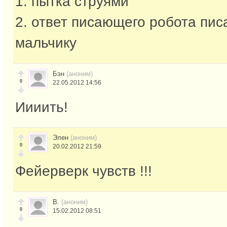
1. пытка струями
2. ответ писающего робота пи
мальчику
Бэн
(аноним)
0
22.05.2012 14:56
Иииить!
Элен
(аноним)
0
20.02.2012 21:59
Фейерверк чувств !!!
В.
(аноним)
0
15.02.2012 08:51