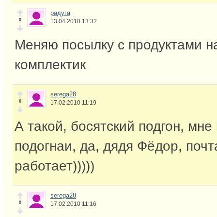
радуга
0
13.04.2010 13:32
Меняю посылку с продуктами на
комплектик
serega28
0
17.02.2010 11:19
А такой, босятский подгон, мне
подогнаи, да, дядя Фёдор, почт
работает)))))
serega28
0
17.02.2010 11:16