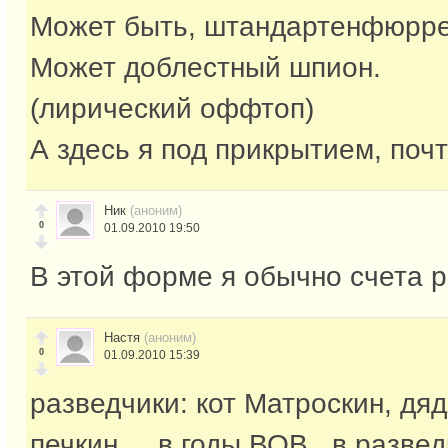
Может быть, штандартенфюрре
Может доблестный шпион.
(лирический оффтоп)
А здесь я под прикрытием, поч
Ник
(аноним)
0
01.09.2010 19:50
В этой форме я обычно счета 
Настя
(аноним)
0
01.09.2010 15:39
разведчики: кот Матроскин, дяд
печкин.....в годы ВОВ...в развед