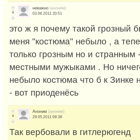
неважно
(аноним)
0
03.06.2011 20:51
это ж я почему такой грозный б
меня "костюма" небыло , а тепе
только грозным но и странным 
местными мужыками . Но ничего
небыло костюма что б к Зинке 
- вот приоденёсь
Аноним
(аноним)
0
29.05.2011 08:38
Так вербовали в гитлерюгенд