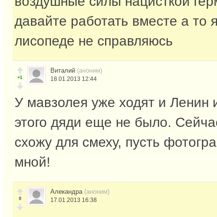
воздушные силы нацисткой гер
давайте работать вместе а то 
лисопеде не справляюсь
Виталий
(аноним)
+1
18.01.2013 12:44
У мавзолея уже ходят и Ленин и
этого дяди еще не было. Сейча
схожу для смеху, пусть фотогр
мной!
Алекандра
(аноним)
0
17.01.2013 16:38