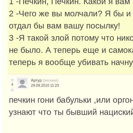
1 -Печкин, Печкин. Какой я вам
2 -Чего же вы молчали? Я бы и
отдал бы вам вашу посылку!
3 -Я такой злой потому что ник
не было. А теперь еще и самок
теперь я вообще убивать начну
Артур
(аноним)
0
29.09.2010 11:25
печкин гони бабульки ,или орг
узнают что ты бывший нациски