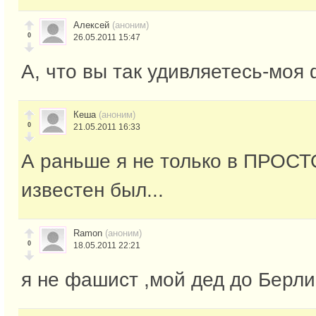
Алексей
(аноним)
0
26.05.2011 15:47
А, что вы так удивляетесь-моя
Кеша
(аноним)
0
21.05.2011 16:33
А раньше я не только в ПРО
известен был...
Ramon
(аноним)
0
18.05.2011 22:21
я не фашист ,мой дед до Берл