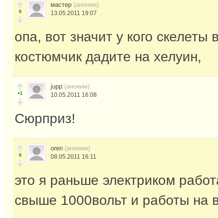
мастер
(аноним)
0
13.05.2011 19:07
опа, вот значит у кого скелеты 
костюмчик дадите на хелуин,
jupp
(аноним)
+1
10.05.2011 16:08
Сюрприз!
oren
(аноним)
0
08.05.2011 16:11
это я раньше электриком работа
свыше 1000вольт и работы на 