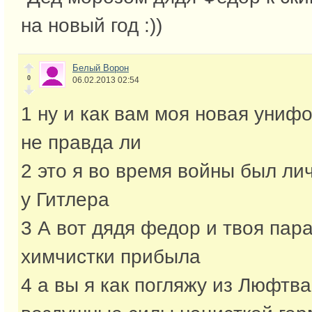
на новый год :))
Белый Ворон
0
06.02.2013 02:54
1 ну и как вам моя новая униф
не правда ли
2 это я во время войны был л
у Гитлера
3 А вот дядя федор и твоя пар
химчистки прибыла
4 а вы я как погляжу из Люфтв