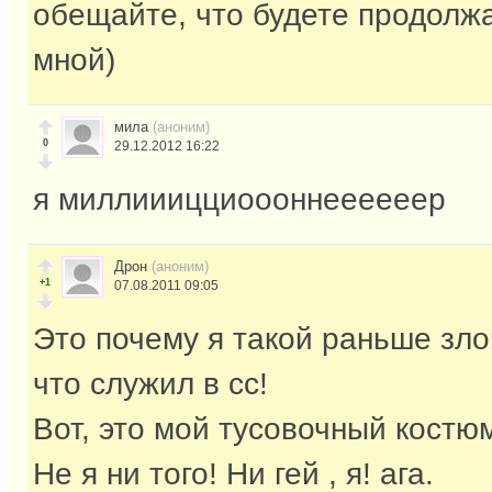
обещайте, что будете продолж
мной)
мила
(аноним)
0
29.12.2012 16:22
я миллииицциоооннеееееер
Дрон
(аноним)
+1
07.08.2011 09:05
Это почему я такой раньше зло
что служил в сс!
Вот, это мой тусовочный костю
Не я ни того! Ни гей , я! ага.