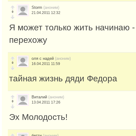
Storm
(аноним)
0
21.04.2011 12:32
Я может только жить начинаю -
перехожу
оля с надей
(аноним)
0
16.04.2011 11:59
тайная жизнь дяди Федора
Виталий
(аноним)
0
13.04.2011 17:26
Эх Молодость!
бетти
(аноним)