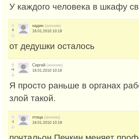
У каждого человека в шкафу сво
надин
(аноним)
0
18.01.2010 10:18
от дедушки осталось
Сергей
(аноним)
+1
18.01.2010 10:18
Я просто раньше в органах раб
злой такой.
птица
(аноним)
-1
18.01.2010 10:18
почтальон Печкин меняет про