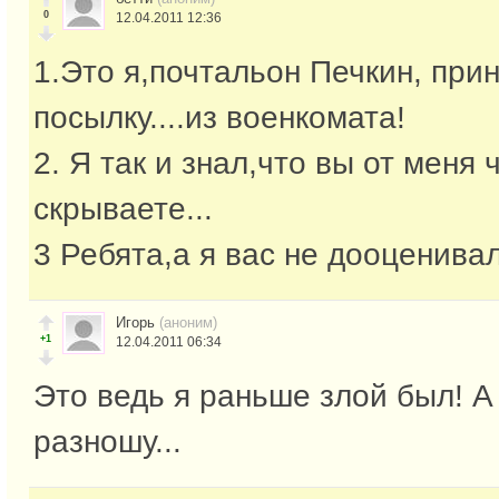
0
12.04.2011 12:36
1.Это я,почтальон Печкин, при
посылку....из военкомата!
2. Я так и знал,что вы от меня 
скрываете...
3 Ребята,а я вас не дооценивал
Игорь
(аноним)
+1
12.04.2011 06:34
Это ведь я раньше злой был! А
разношу...