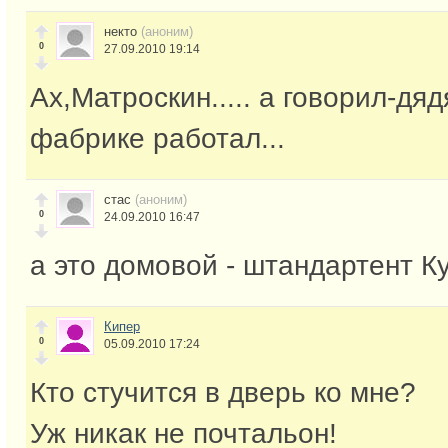
некто
(аноним)
0
27.09.2010 19:14
Ах,Матроскин..... а говорил-дя
фабрике работал...
стас
(аноним)
0
24.09.2010 16:47
а это домовой - штандартент Ку
Кипер
0
05.09.2010 17:24
Кто стучится в дверь ко мне?
Уж никак не почтальон!