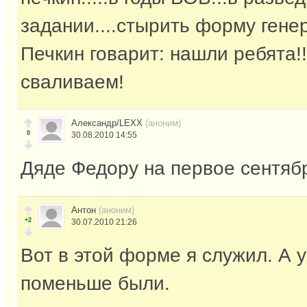
задании....стырить форму генер
Печкин говарит: нашли ребята!!
сваливаем!
Александр/LEXX
(аноним)
0
30.08.2010 14:55
Дяде Федору на первое сентябр
Антон
(аноним)
+2
30.07.2010 21:26
Вот в этой форме я служил. А 
поменьше были.