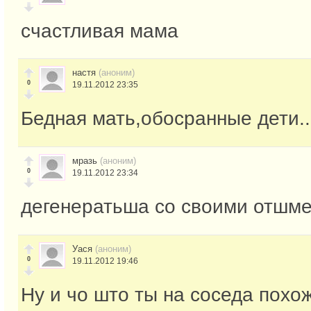
счастливая мама
настя
(аноним)
0
19.11.2012 23:35
Бедная мать,обосранные дети..
мразь
(аноним)
0
19.11.2012 23:34
дегенератьша со своими отшме
Уася
(аноним)
0
19.11.2012 19:46
Ну и чо што ты на соседа похож