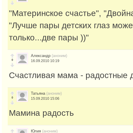
"Материнское счастье", "Двойна
"Лучше пары детских глаз може
только...две пары ))"
Александр
(аноним)
0
16.09.2010 10:19
Счастливая мама - радостные д
Татьяна
(аноним)
0
15.09.2010 15:06
Мамина радость
Юлия
(аноним)