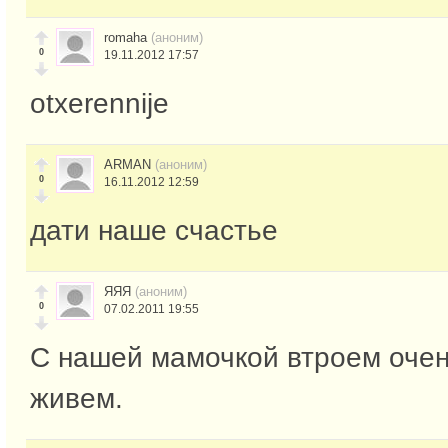
romaha
(аноним)
0
19.11.2012 17:57
otxerennije
ARMAN
(аноним)
0
16.11.2012 12:59
дати наше счастье
ЯЯЯ
(аноним)
0
07.02.2011 19:55
С нашей мамочкой втроем очен
живем.