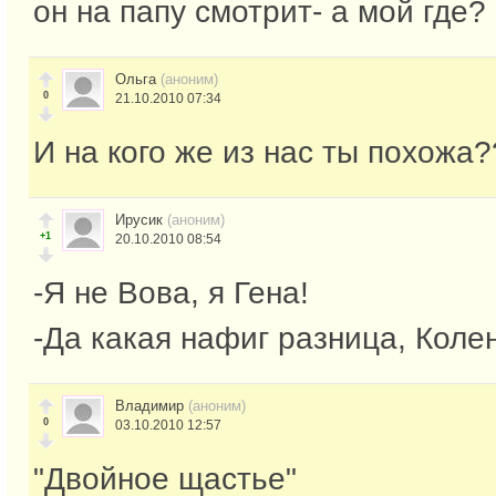
он на папу смотрит- а мой где?
Ольга
(аноним)
0
21.10.2010 07:34
И на кого же из нас ты похожа
Ирусик
(аноним)
+1
20.10.2010 08:54
-Я не Вова, я Гена!
-Да какая нафиг разница, Коле
Владимир
(аноним)
0
03.10.2010 12:57
"Двойное щастье"