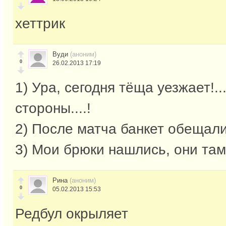
хеттрик
Вуди
(аноним)
0
26.02.2013 17:19
1) Ура, сегодня тёща уезжает!..
стороны....!
2) После матча банкет обещали
3) Мои брюки нашлись, они там
Рина
(аноним)
0
05.02.2013 15:53
Редбул окрыляет