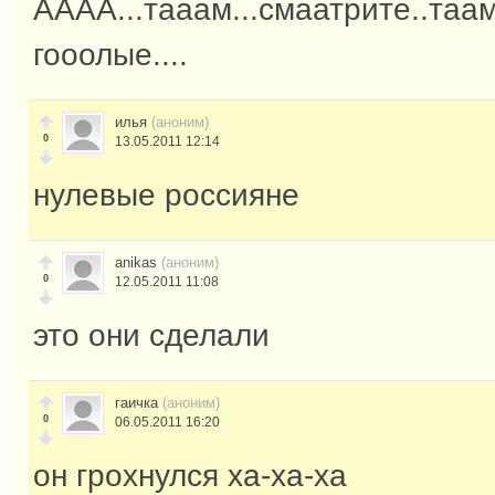
АААА...тааам...смаатрите..таам
гооолые....
илья
(аноним)
0
13.05.2011 12:14
нулевые россияне
anikas
(аноним)
0
12.05.2011 11:08
это они сделали
гаичка
(аноним)
0
06.05.2011 16:20
он грохнулся ха-ха-ха