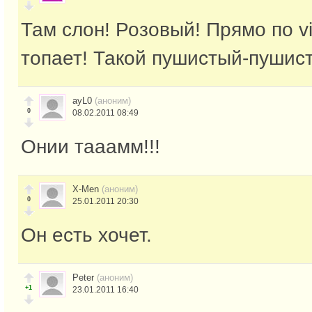
Там слон! Розовый! Прямо по v
топает! Такой пушистый-пушис
ayL0
(аноним)
0
08.02.2011 08:49
Онии тааамм!!!
X-Men
(аноним)
0
25.01.2011 20:30
Он есть хочет.
Peter
(аноним)
+1
23.01.2011 16:40