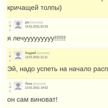
кричащей толпы)
pro
(аноним)
-1
14.01.2011 01:53
я лечууууууууу!!!!!!
Андрей
(аноним)
0
13.01.2011 21:11
Эй, надо успеть на начало рас
Лиза
(аноним)
-1
13.01.2011 19:52
он сам виноват!