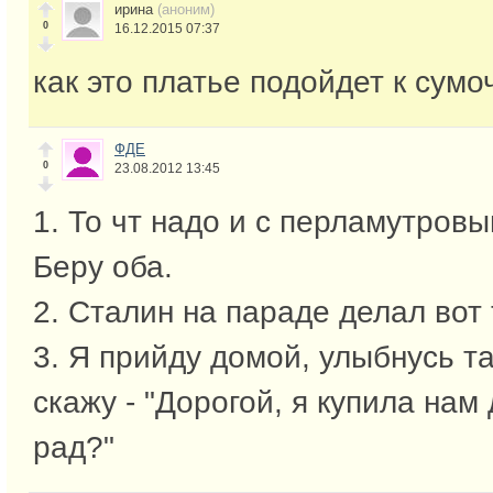
ирина
(аноним)
0
16.12.2015 07:37
как это платье подойдет к сумо
ФДЕ
0
23.08.2012 13:45
1. То чт надо и с перламутров
Беру оба.
2. Сталин на параде делал вот т
3. Я прийду домой, улыбнусь т
скажу - "Дорогой, я купила нам
рад?"