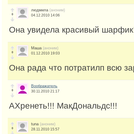
людмила
(аноним)
0
04.12.2010 14:06
Она увидела красивый шарфик!
Маша
(аноним)
0
01.12.2010 19:03
Она рада что потратилп всю за
Воображатель
0
30.11.2010 21:17
АХренеть!!! МакДональдс!!!
tuna
(аноним)
0
28.11.2010 15:57