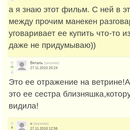
а я знаю этот фильм. С ней в э
между прочим манекен разгова
уговаривает ее купить что-то и
даже не придумываю))
Веталь
(аноним)
+1
27.11.2010 20:24
Это ее отражение на ветрине!А
это ее сестра близняшка,котор
видила!
н
(аноним)
0
27.11.2010 12:56