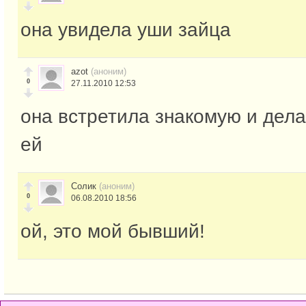
она увидела уши зайца
azot
(аноним)
0
27.11.2010 12:53
она встретила знакомую и дела
ей
Солик
(аноним)
0
06.08.2010 18:56
ой, это мой бывший!