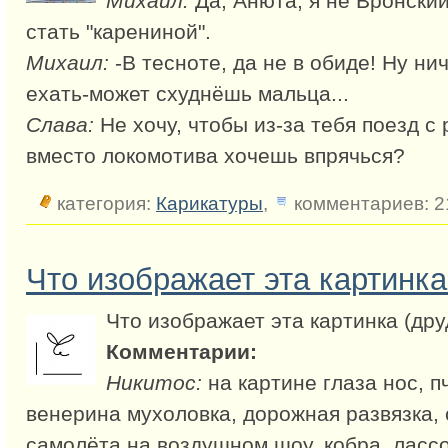
Михаил:
Да, Анюта, я не Вронски
стать "карениной".
Михаил:
-В тесноте, да не в обиде! Ну ни
ехать-может схуднёшь мальца...
Слава:
Не хочу, чтобы из-за тебя поезд с
вместо локомотива хочешь впрячься?
категория:
Карикатуры
,
комментариев: 2
Что изображает эта картинка
Что изображает эта картинка (дру
Комментарии:
Никитос:
на картине глаза нос, п
венерина мухоловка, дорожная развязка, 
самолёта на воздушном шоу, кобра, ласс