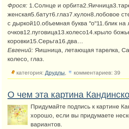
Фрося:
1.Солнце и орбита2.Яичница3.тар
женская5.батут6.глаз7.кулон8.лобовое с
с дыркой10.объемная буква "о"11.блик на
очков12.пуговица13.колесо14.крыло божь
коровки15.Серьга16.два…
Евгений:
Яишница, летающая тарелка, Сат
колесо, глаз.
категория:
Друдлы
,
комментариев: 39
О чем эта картина Кандинско
Придумайте подпись к картине Ка
хорошо, если вы придумаете неск
вариантов.