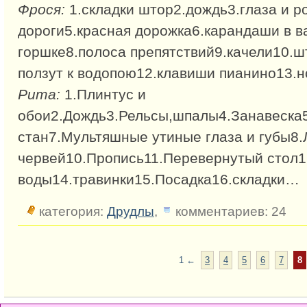
Фрося:
1.складки штор2.дождь3.глаза и р
дороги5.красная дорожка6.карандаши в ва
горшке8.полоса препятствий9.качели10.ш
ползут к водопою12.клавиши пианино13.
Рита:
1.Плинтус и
обои2.Дождь3.Рельсы,шпалы4.Занавеска
стан7.Мультяшные утиные глаза и губы8.
червей10.Пропись11.Перевернутый стол1
воды14.травинки15.Посадка16.складки…
категория:
Друдлы
,
комментариев: 24
1
←
3
4
5
6
7
8