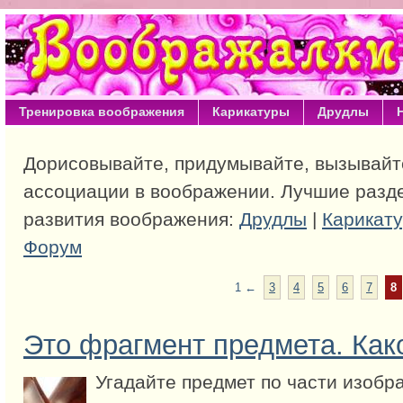
Тренировка воображения
Карикатуры
Друдлы
Дорисовывайте, придумывайте, вызывай
ассоциации в воображении. Лучшие разд
развития воображения:
Друдлы
|
Карикат
Форум
1
←
3
4
5
6
7
8
Это фрагмент предмета. Как
Угадайте предмет по части изобр