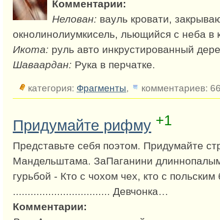
Комментарии:
Нелован:
вауль кровати, закрыв
окнолинолиумкисель, льющийся с неба в
Икота:
руль авто инкрустированный дер
Шаваардан:
Рука в перчатке.
категория:
Фрагменты
,
комментариев: 6
+1
Придумайте рифму
Представьте себя поэтом. Придумайте стр
Мандельштама. ЗаПаганини длиннопалым
гурьбой - Кто с чохом чех, кто с польским
................................. Девчонка…
Комментарии: