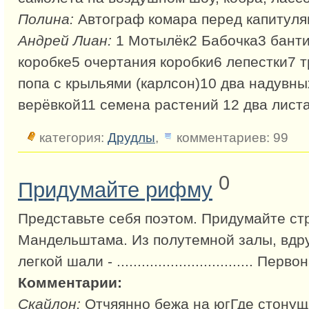
Полина:
Автограф комара перед капитуля
Андрей Лиан:
1 Мотылёк2 Бабочка3 банти
коробке5 очертания коробки6 лепестки7 
попа с крыльями (карлсон)10 два надувны
верёвкой11 семена растений 12 два лист
категория:
Друдлы
,
комментариев: 99
0
Придумайте рифму
Представьте себя поэтом. Придумайте стр
Мандельштама. Из полутемной залы, вдру
легкой шали - ................................. 
Комментарии:
Скайлон:
Отчяянно бежа на югГде стонущ