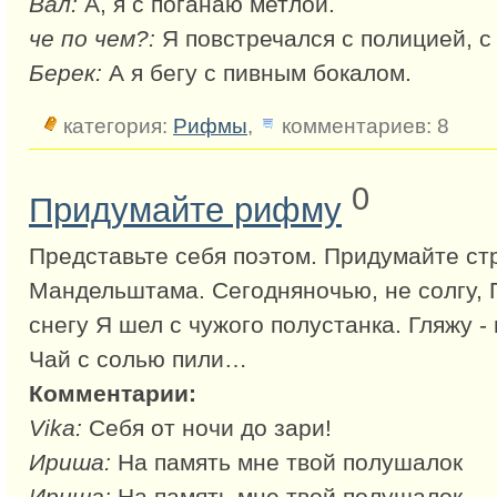
Вал:
А, я с поганаю метлой.
че по чем?:
Я повстречался с полицией, с
Берек:
А я бегу с пивным бокалом.
категория:
Рифмы
,
комментариев: 8
0
Придумайте рифму
Представьте себя поэтом. Придумайте стр
Мандельштама. Сегодняночью, не солгу, 
снегу Я шел с чужого полустанка. Гляжу -
Чай с солью пили…
Комментарии:
Vika:
Себя от ночи до зари!
Ириша:
На память мне твой полушалок
Ириша:
На память мне твой полушалок