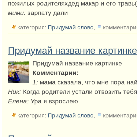
пожилых родителяхдед макар и его травы)
мими:
зарпату дали
категория:
Придумай слово
,
комментарие
Придумай название картинке
Придумай название картинке
Комментарии:
1:
мама сказала, что мне пора на
Ник:
Когда родители устали отвозить тебя 
Елена:
Ура я взрослею
категория:
Придумай слово
,
комментарие