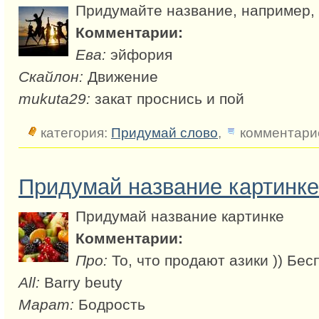
Придумайте название, например, 
Комментарии:
Ева:
эйфория
Скайлон:
Движение
mukuta29:
закат проснись и пой
категория:
Придумай слово
,
комментарие
Придумай название картинке
Придумай название картинке
Комментарии:
Про:
То, что продают азики )) Бе
All:
Barry beuty
Марат:
Бодрость