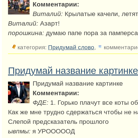
Комментарии:
Виталий:
Крылатые качели, летят, 
Виталий:
Азарт!
порошкина:
думаю папе пора за памперса
категория:
Придумай слово
,
комментарие
Придумай название картинке
Придумай название картинке
Комментарии:
ФДЕ:
1. Горько плачут все коты о
Как же мне трудно сдержаться чтобы не на
Слепой предсказатель прошлого
ывпмы:
я УРОООООД