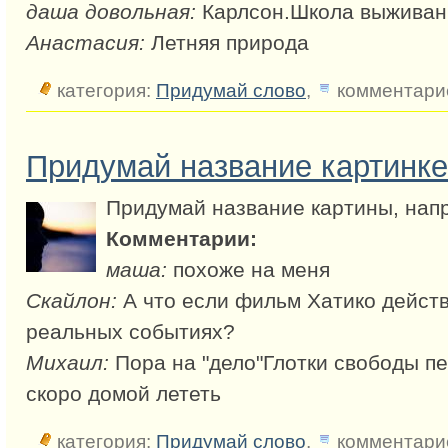
даша довольная:
Карлсон.Школа выживан
Анастасия:
Летняя природа
категория:
Придумай слово
,
комментарие
Придумай название картинке
Придумай название картины, напр
Комментарии:
маша:
похоже на меня
Скайлон:
А что если фильм Хатико дейст
реальных событиях?
Михаил:
Пора на "дело"Глотки свободы п
скоро домой лететь
категория:
Придумай слово
,
комментарие