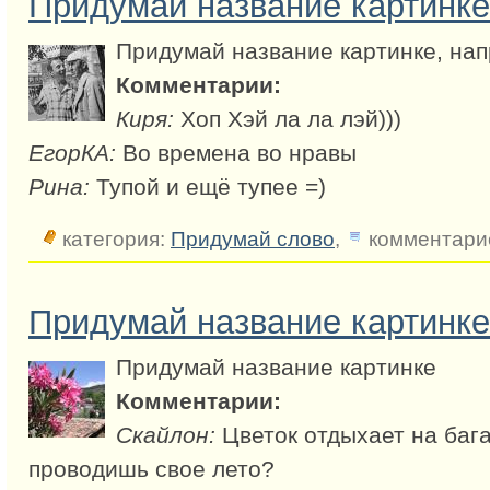
Придумай название картинке
Придумай название картинке, напр
Комментарии:
Киря:
Хоп Хэй ла ла лэй)))
ЕгорКА:
Во времена во нравы
Рина:
Тупой и ещё тупее =)
категория:
Придумай слово
,
комментарие
Придумай название картинке
Придумай название картинке
Комментарии:
Скайлон:
Цветок отдыхает на бага
проводишь свое лето?