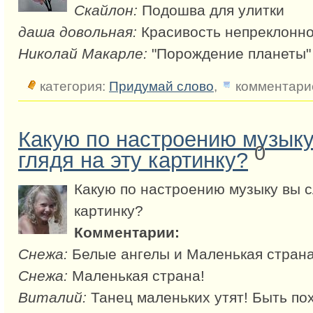
Скайлон:
Подошва для улитки
даша довольная:
Красивость непреклонн
Николай Макарле:
"Порождение планеты"
категория:
Придумай слово
,
комментарие
Какую по настроению музык
0
глядя на эту картинку?
Какую по настроению музыку вы с
картинку?
Комментарии:
Снежа:
Белые ангелы и Маленькая страна
Снежа:
Маленькая страна!
Виталий:
Танец маленьких утят! Быть по