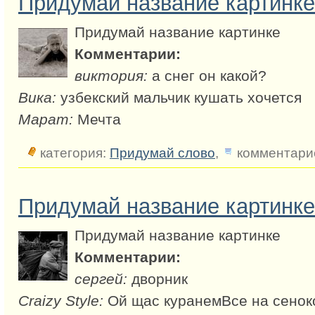
Придумай название картинке
Придумай название картинке
Комментарии:
виктория:
а снег он какой?
Вика:
узбекский мальчик кушать хочется
Марат:
Мечта
категория:
Придумай слово
,
комментарие
Придумай название картинке
Придумай название картинке
Комментарии:
сергей:
дворник
Craizy Style:
Ой щас куранемВсе на сенок