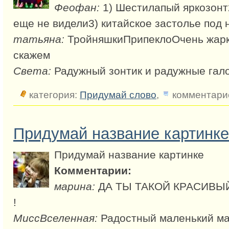
Феофан:
1) Шестилапый яркозонт2
еще не видели3) китайское застолье под
татьяна:
ТройняшкиПрипеклоОчень жарк
скажем
Света:
Радужный зонтик и радужные гал
категория:
Придумай слово
,
комментарие
Придумай название картинке
Придумай название картинке
Комментарии:
марина:
ДА ТЫ ТАКОЙ КРАСИВЫЙ
!
МиссВселенная:
Радостный маленький мал