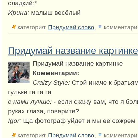
сладкий:*
Ирина:
малыш весёлый
категория:
Придумай слово
,
комментарие
Придумай название картинке
Придумай название картинке
Комментарии:
Craizy Style:
Стой иначе к братья
гульки га га га
с нами лучше:
- если скажу вам, что я бол
руках глаза, поверите?
Igor:
Ща фотограф уйдет и мы ее сожрем
категория:
Придумай слово
,
комментарие