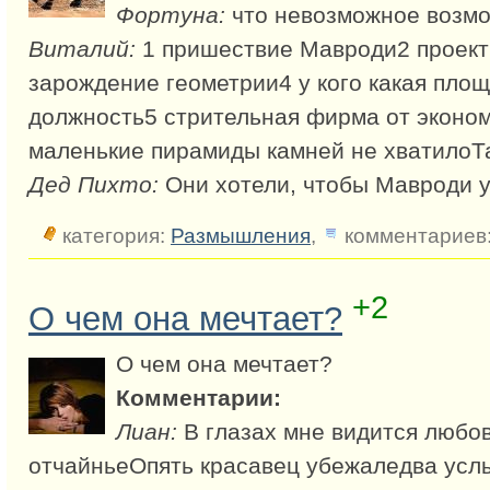
Фортуна:
что невозможное возм
Виталий:
1 пришествие Мавроди2 проект
зарождение геометрии4 у кого какая площа
должность5 стрительная фирма от эконом
маленькие пирамиды камней не хватило
Дед Пихто:
Они хотели, чтобы Мавроди у
категория:
Размышления
,
комментариев:
+2
О чем она мечтает?
О чем она мечтает?
Комментарии:
Лиан:
В глазах мне видится любов
отчайньеОпять красавец убежаледва усл