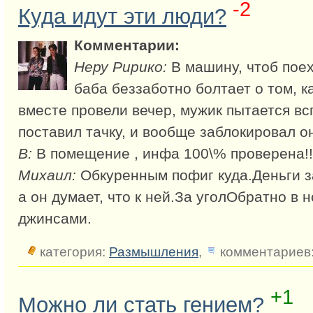
-2
Куда идут эти люди?
Комментарии:
Неру Ририко:
В машину, чтоб поех
баба беззаботно болтает о том, к
вместе провели вечер, мужик пытается вс
поставил тачку, и вообще заблокировал он
В:
В помещение , инфа 100\% проверена!!
Михаил:
Обкуренным пофиг куда.Деньги за
а он думает, что к ней.За уголОбратно в 
джинсами.
категория:
Размышления
,
комментариев:
+1
Можно ли стать гением?