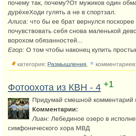
почему так, почему?От мужиков один обма
дурёхеХоди гулять а не в спортзал.
Алиса:
что бы ее брат вернулся поскорее 
почувствовать себя снова маленькой дево
ворохом обязанностей...
Егор:
О том чтобы наконец купить простын
категория:
Размышления
,
комментариев:
+1
Фотоохота из КВН - 4
Придумай смешной комментарий 
Комментарии:
Лиан:
Лебединое озеро в исполне
симфонического хора МВД