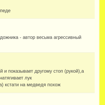
ипеде
удожника - автор весьма агрессивный
й и показывает другому стоп (рукой),а
 натягивает лук
а) кстати на медведя похож