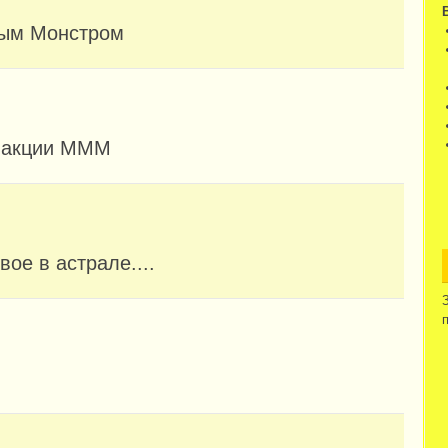
ным Монстром
и акции МММ
вое в астрале....