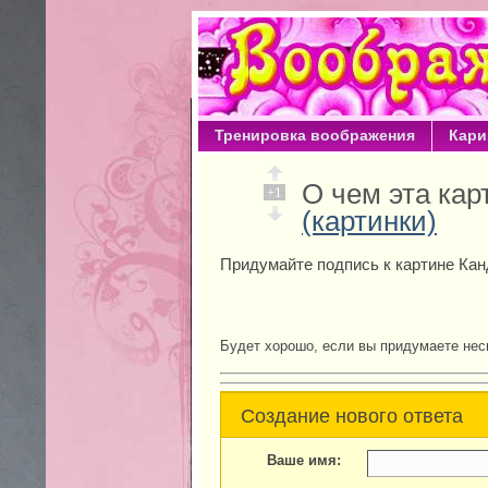
Тренировка воображения
Кари
О чем эта ка
+1
(картинки)
Придумайте подпись к картине Кан
Будет хорошо, если вы придумаете нес
Создание нового ответа
Ваше имя: