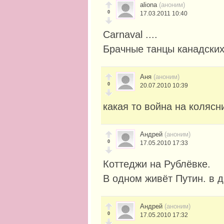
aliona
(аноним)
0
17.03.2011 10:40
Carnaval ....
Брачные танцы канадских 
Аня
(аноним)
0
20.07.2010 10:39
какая то война на колясн
Андрей
(аноним)
0
17.05.2010 17:33
Коттеджи на Рублёвке.
В одном живёт Путин. в 
Андрей
(аноним)
0
17.05.2010 17:32