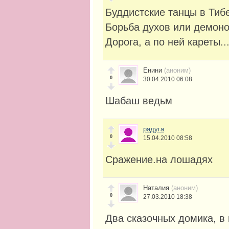
Буддистские танцы в Тибе
Борьба духов или демоно
Дорога, а по ней кареты..
Енини
(аноним)
0
30.04.2010 06:08
Шабаш ведьм
радуга
0
15.04.2010 08:58
Сражение.на лошадях
Наталия
(аноним)
0
27.03.2010 18:38
Два сказочных домика, в