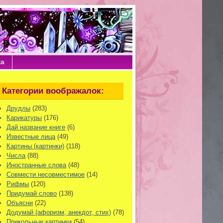
ка
Категории воображалок:
Друдлы
(283)
Карикатуры
(176)
Дай название книге
(6)
Известные лица
(49)
Картины (картинки)
(118)
Числа
(88)
Иностранные слова
(48)
Совмести несовместимое
(14)
Рифмы
(120)
Придумай слово
(138)
Объясни
(22)
Додумай (афоризм, анекдот, стих)
(78)
Прикольные картинки
(54)