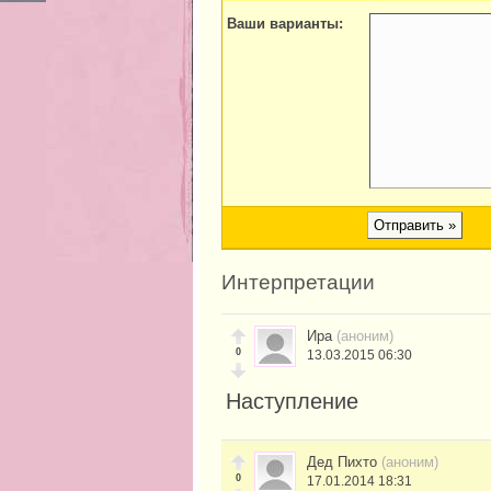
Ваши варианты:
Интерпретации
Ира
(аноним)
0
13.03.2015 06:30
Наступление
Дед Пихто
(аноним)
0
17.01.2014 18:31