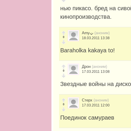
нью пикасо. бред на сив
кинопроизводства.
Arnyټ
(аноним)
0
18.03.2011 13:38
Baraholka kakaya to!
Дрон
(аноним)
0
17.03.2011 13:08
Звездные войны на диско
Стерх
(аноним)
0
17.03.2011 12:00
Поединок самураев