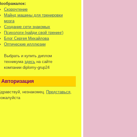
Воображалок:
Скорочтение
Майнд машины для тренировки
мозга
Создание сети знакомых
Психологи (найди свой тренинг)
Блог Сергея Михайлова
Оптические илллюзии
Выбрать и купить диплом
техникума
здесь
на сайте
компании diplomy-grup24
Авторизация
Здравствуй, незнакомец.
Представься
,
пожалуйста