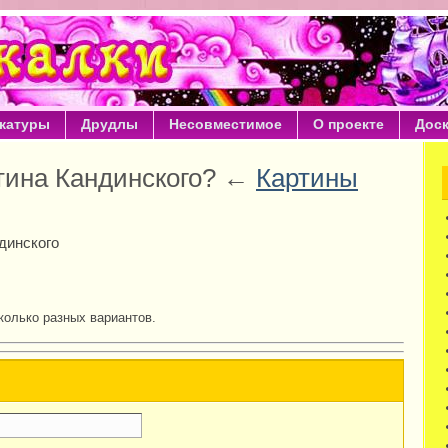
катуры
Друдлы
Несовместимое
О проекте
Дос
ртина Кандинского? ←
Картины
динского
колько разных вариантов.