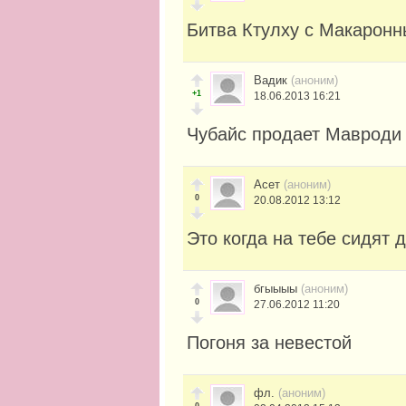
Битва Ктулху с Макарон
Вадик
(аноним)
+1
18.06.2013 16:21
Чубайс продает Маврод
Асет
(аноним)
0
20.08.2012 13:12
Это когда на тебе сидят д
бгыыыы
(аноним)
0
27.06.2012 11:20
Погоня за невестой
фл.
(аноним)
0