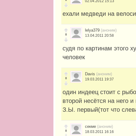
02.04.2012 15:13
ехали медведи на велос
lelya379
(аноним)
0
13.04.2011 20:58
судя по картинам этого х
человек
Davis
(аноним)
0
19.03.2011 19:37
один индеец стоит с рыбо
второй несётся на него и
З.Ы. первый(тот что слев
секме
(аноним)
0
18.03.2011 16:16