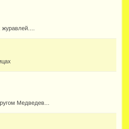
журавлей....
ицах
другом Медведев...