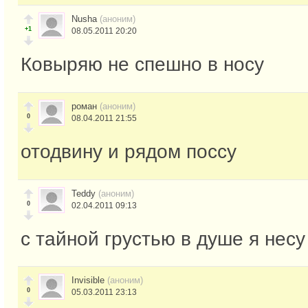
Nusha
(аноним)
+1
08.05.2011 20:20
Ковыряю не спешно в носу
роман
(аноним)
0
08.04.2011 21:55
отодвину и рядом поссу
Teddy
(аноним)
0
02.04.2011 09:13
с тайной грустью в душе я несу
Invisible
(аноним)
0
05.03.2011 23:13