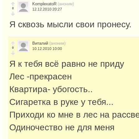
KomplexatoR
(аноним)
0
12.12.2010 20:27
Я сквозь мысли свои пронесу.
Виталий
(аноним)
0
10.12.2010 10:00
Я к тебя всё равно не приду
Лес -прекрасен
Квартира- убогость..
Сигаретка в руке у тебя...
Приходи ко мне в лес на рассве
Одиночество не для меня