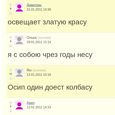
Димитрис
0
31.01.2011 14:30
освещает златую красу
Олька
(аноним)
0
29.01.2011 15:14
я с собою чрез годы несу
Rio
(аноним)
+2
13.01.2011 10:16
Осип один доест колбасу
Арил
0
12.01.2011 14:33