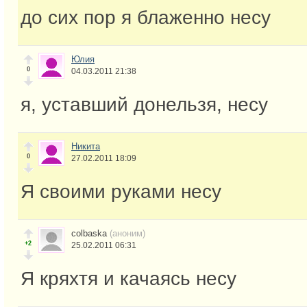
до сих пор я блаженно несу
Юлия
0
04.03.2011 21:38
я, уставший донельзя, несу
Никита
0
27.02.2011 18:09
Я своими руками несу
colbaska
(аноним)
+2
25.02.2011 06:31
Я кряхтя и качаясь несу