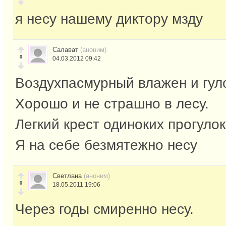
я несу нашему диктору мзду
Салават
(аноним)
0
04.03.2012 09:42
Воздухпасмурный влажен и гул
Хорошо и не страшно в лесу.
Легкий крест одиноких прогулок
Я на себе безмятежно несу
Светлана
(аноним)
0
18.05.2011 19:06
Через годы смиренно несу.