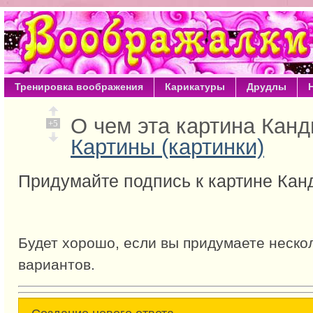
Тренировка воображения
Карикатуры
Друдлы
О чем эта картина Кан
+5
Картины (картинки)
Придумайте подпись к картине Кан
Будет хорошо, если вы придумаете неско
вариантов.