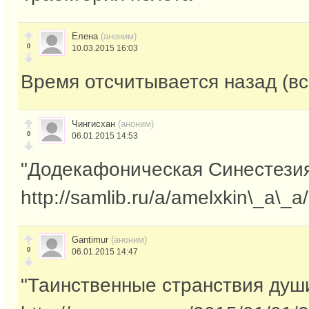
Елена
(аноним)
0
10.03.2015 16:03
Время отсчитывается назад (вс
Чингисхан
(аноним)
0
06.01.2015 14:53
"Додекафоническая Синестези
http://samlib.ru/a/amelxkin\_a\_a
Gantimur
(аноним)
0
06.01.2015 14:47
"Таинственные странствия душ