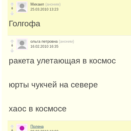
Михаил
(аноним)
0
25.03.2010 13:23
Голгофа
ольга петровна
(аноним)
0
16.02.2010 16:35
ракета улетающая в космос
юрты чукчей на севере
хаос в космосе
Полена
0