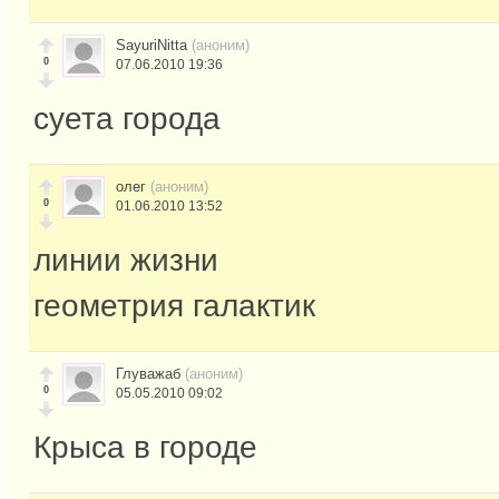
SayuriNitta
(аноним)
0
07.06.2010 19:36
суета города
олег
(аноним)
0
01.06.2010 13:52
линии жизни
геометрия галактик
Глуважаб
(аноним)
0
05.05.2010 09:02
Крыса в городе