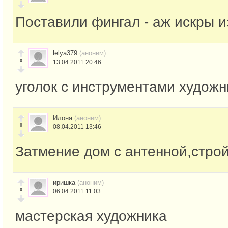
Поставили фингал - аж искры и
lelya379
(аноним)
0
13.04.2011 20:46
уголок с инструментами художн
Илона
(аноним)
0
08.04.2011 13:46
Затмение дом с антенной,стро
иришка
(аноним)
0
06.04.2011 11:03
мастерская художника