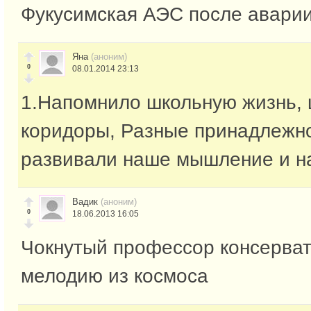
Фукусимская АЭС после авари
Яна
(аноним)
0
08.01.2014 23:13
1.Напомнило школьную жизнь,
коридоры, Разные принадлежн
развивали наше мышление и н
Вадик
(аноним)
0
18.06.2013 16:05
Чокнутый профессор консерва
мелодию из космоса