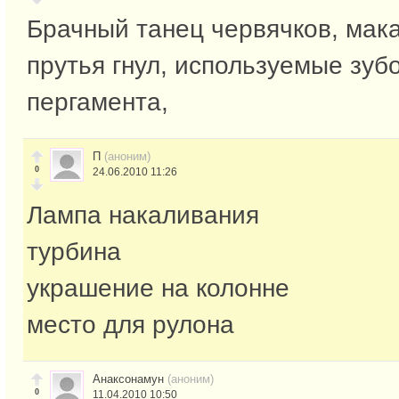
Брачный танец червячков, мака
прутья гнул, используемые зуб
пергамента,
П
(аноним)
0
24.06.2010 11:26
Лампа накаливания
турбина
украшение на колонне
место для рулона
Анаксонамун
(аноним)
0
11.04.2010 10:50