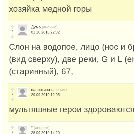
хозяйка медной горы
Думо
(аноним)
0
01.10.2010 22:32
Слон на водопое, лицо (нос и б
(вид сверху), две реки, G и L (e
(старинный), 67,
валентина
(аноним)
0
29.09.2010 12:05
мультяшные герои здороваются
*
(аноним)
0
28.09.2010 14:20