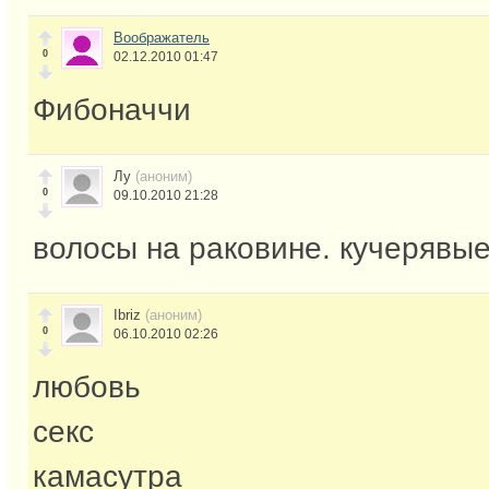
Воображатель
0
02.12.2010 01:47
Фибоначчи
Лу
(аноним)
0
09.10.2010 21:28
волосы на раковине. кучерявые
Ibriz
(аноним)
0
06.10.2010 02:26
любовь
секс
камасутра