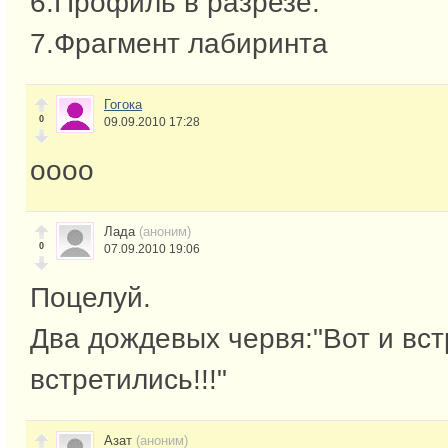
6.Профиль в разрезе.
7.Фрагмент лабиринта
Гогока
0
09.09.2010 17:28
оооо
Лада
(аноним)
0
07.09.2010 19:06
Поцелуй.
Два дождевых червя:"Вот и вст
встретились!!!"
Азат
(аноним)