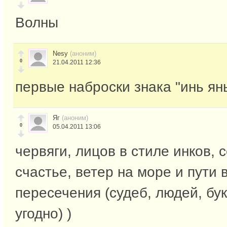
Волны
Nesy
(аноним)
0
21.04.2011 12:36
первые наброски знака "инь ян
Яг
(аноним)
0
05.04.2011 13:06
червяги, лицов в стиле инков, 
счастье, ветер на море и пути
пересечения (судеб, людей, бук
угодно) )