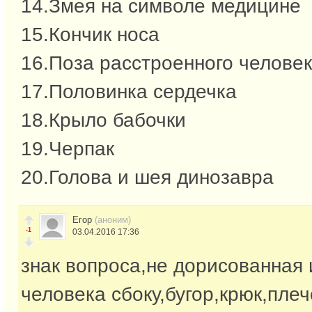
14.Змея на символе медицине
15.Кончик носа
16.Поза расстроенного челове
17.Половинка сердечка
18.Крыло бабочки
19.Черпак
20.Голова и шея динозавра
Егор
(аноним)
-1
03.04.2016 17:36
знак вопроса,не дорисованная 
человека сбоку,бугор,крюк,плеч