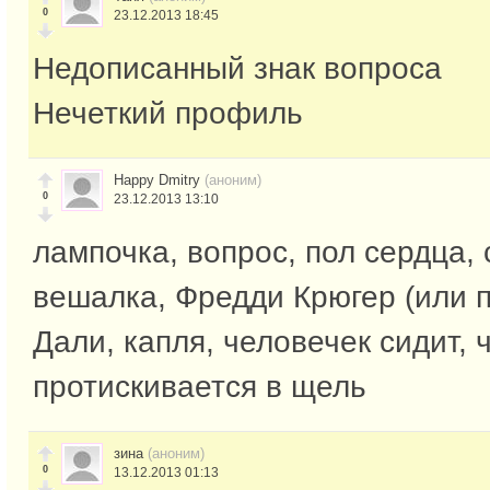
0
23.12.2013 18:45
Недописанный знак вопроса
Нечеткий профиль
Happy Dmitry
(аноним)
0
23.12.2013 13:10
лампочка, вопрос, пол сердца, 
вешалка, Фредди Крюгер (или п
Дали, капля, человечек сидит, 
протискивается в щель
зина
(аноним)
0
13.12.2013 01:13