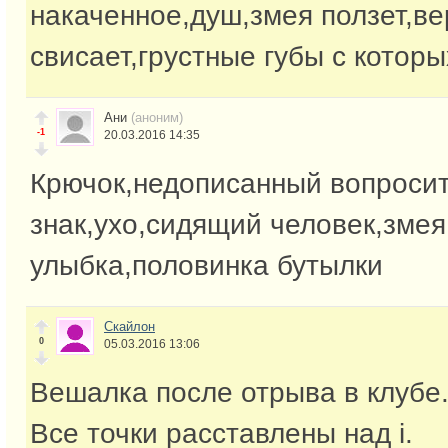
накаченное,душ,змея ползет,ве
свисает,грустные губы с которы
Ани
(аноним)
-1
20.03.2016 14:35
Крючок,недописанный вопроси
знак,ухо,сидящий человек,змея
улыбка,половинка бутылки
Скайлон
0
05.03.2016 13:06
Вешалка после отрыва в клубе
Все точки расставлены над і.