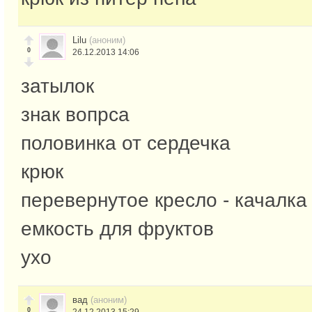
Lilu
(аноним)
0
26.12.2013 14:06
затылок
знак вопрса
половинка от сердечка
крюк
перевернутое кресло - качалка
емкость для фруктов
ухо
вад
(аноним)
0