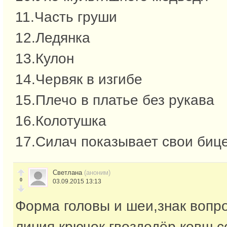
11.Часть груши
12.Ледянка
13.Кулон
14.Червяк в изгибе
15.Плечо в платье без рукава
16.Колотушка
17.Силач показывает свои биц
Светлана
(аноним)
0
03.09.2015 13:13
Форма головы и шеи,знак вопро
линия,крючок,гвоздодёр,ковш,с