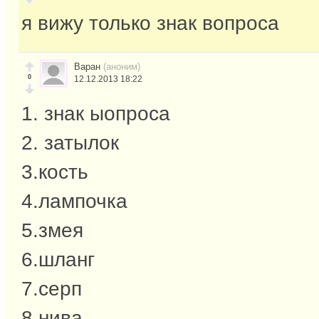
я вижу только знак вопроса
Варан
(аноним)
0
12.12.2013 18:22
1. знак ыопроса
2. затылок
3.кость
4.лампочка
5.змея
6.шланг
7.серп
8.нива