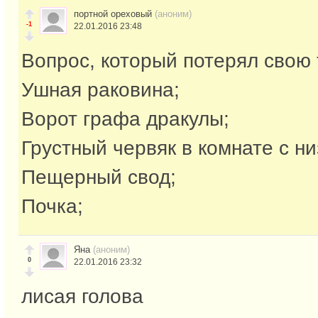
портной ореховый
(аноним)
-1
22.01.2016 23:48
Вопрос, который потерял свою 
Ушная раковина;
Ворот графа дракулы;
Грустный червяк в комнате с ни
Пещерный свод;
Почка;
Яна
(аноним)
0
22.01.2016 23:32
лисая голова