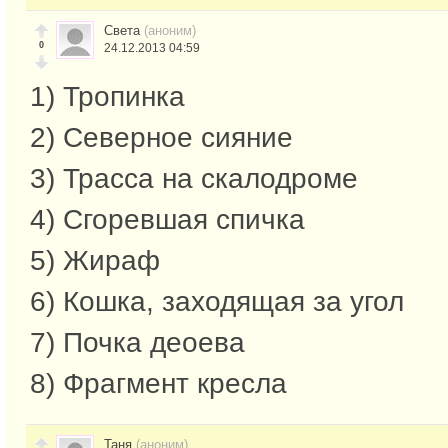
Света
(аноним)
0
24.12.2013 04:59
1) Тропинка
2) Северное сияние
3) Трасса на скалодроме
4) Сгоревшая спичка
5) Жираф
6) Кошка, заходящая за угол
7) Почка деоева
8) Фрагмент кресла
Таня
(аноним)