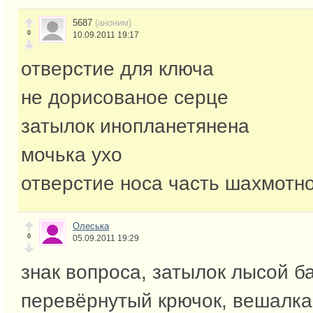
5687
(аноним)
0
10.09.2011 19:17
отверстие для ключа
не дорисованое серце
затылок инопланетянена
мочька ухо
отверстие носа часть шахмотн
Олеська
0
05.09.2011 19:29
знак вопроса, затылок лысой б
перевёрнутый крючок, вешалка