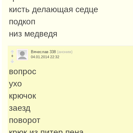
кисть делающая седце
подкоп
низ медведя
Вячеслав 338
(аноним)
0
04.01.2014 22:32
вопрос
ухо
крючок
заезд
поворот
крюк из питер пена