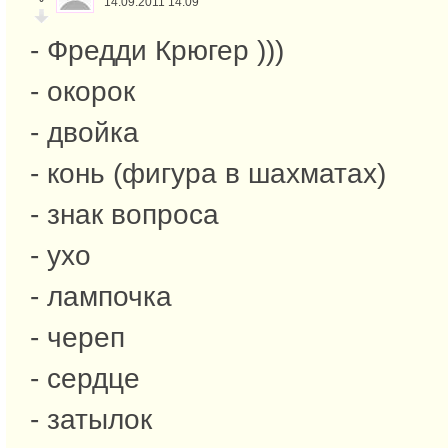
14.09.2011 14:09
- Фредди Крюгер )))
- окорок
- двойка
- конь (фигура в шахматах)
- знак вопроса
- ухо
- лампочка
- череп
- сердце
- затылок