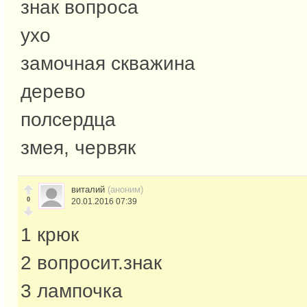
знак вопроса
ухо
замочная скважина
дерево
полсердца
змея, червяк
виталий
(аноним)
0
20.01.2016 07:39
1 крюк
2 вопросит.знак
3 лампочка