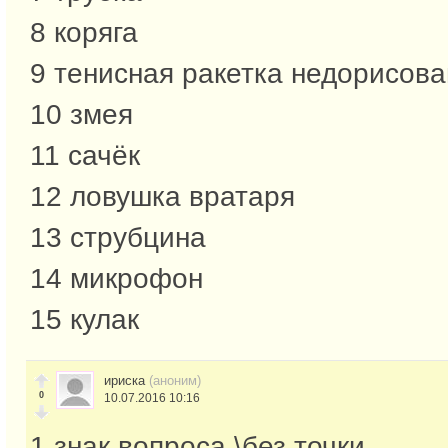
8 коряга
9 тенисная ракетка недорисов
10 змея
11 сачёк
12 ловушка вратаря
13 струбцина
14 микрофон
15 кулак
ириска
(аноним)
0
10.07.2016 10:16
1 знак вопроса \без точки