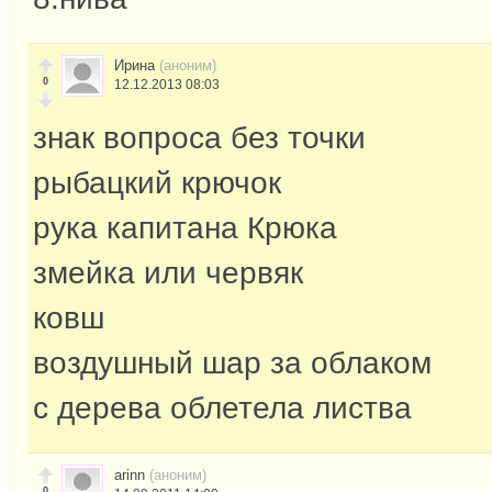
Ирина
(аноним)
0
12.12.2013 08:03
знак вопроса без точки
рыбацкий крючок
рука капитана Крюка
змейка или червяк
ковш
воздушный шар за облаком
с дерева облетела листва
arinn
(аноним)
0