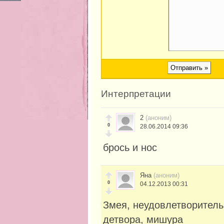
Интерпретации
2
(аноним)
0
28.06.2014 09:36
брось и нос
Яна
(аноним)
0
04.12.2013 00:31
Змея, неудовлетворительн
детвора, мишура