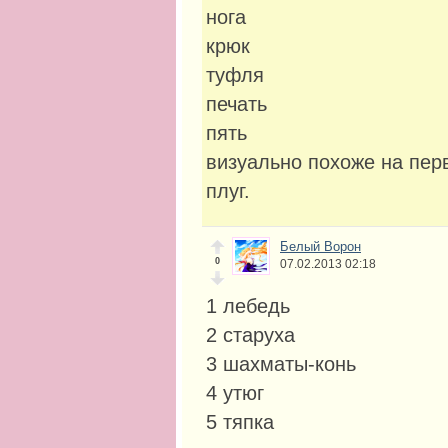
нога
крюк
туфля
печать
пять
визуально похоже на пе
плуг.
Белый Ворон
0
07.02.2013 02:18
1 лебедь
2 старуха
3 шахматы-конь
4 утюг
5 тяпка