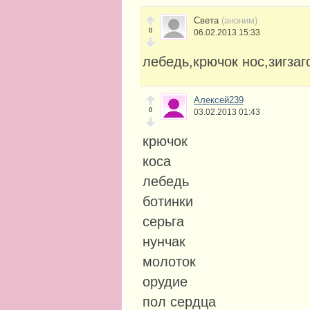
Света
(аноним)
0
06.02.2013 15:33
лебедь,крючок нос,зигзаг
Алексей239
0
03.02.2013 01:43
крючок
коса
лебедь
ботинки
серьга
нунчак
молоток
орудие
пол сердца