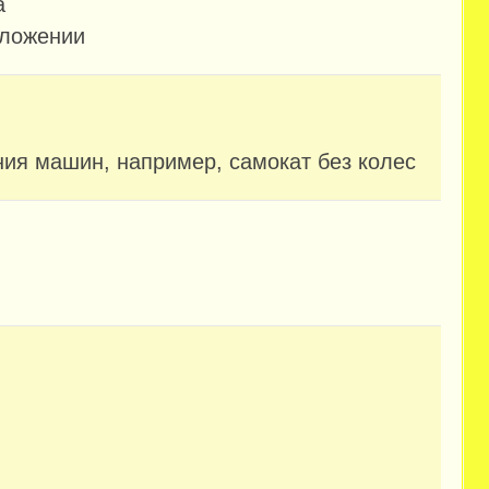
а
оложении
ния машин, например, самокат без колес