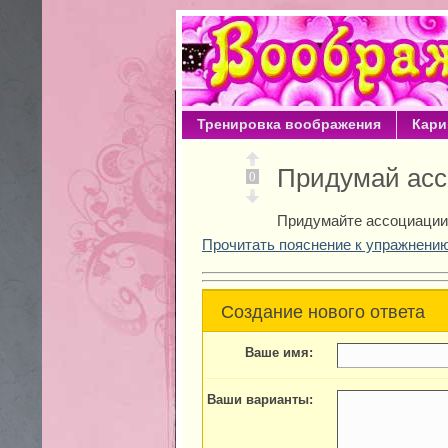
Тренировка воображения
Кари
Придумай асс
0
Придумайте ассоциации,
Прочитать пояснение к упражнению
Создание нового ответа
Ваше имя:
Ваши варианты: