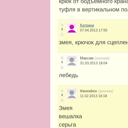
крюк от бодъёмного кран
туфля в вертикальном п
Катрина
0
07.04.2013 17:50
змея, крючок для сцепле
Максим
(аноним)
0
31.03.2013 18:04
лебедь
theonebox
(аноним)
0
11.02.2013 18:18
Змея
вешалка
серьга