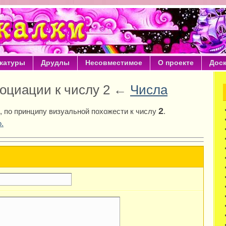
катуры
Друдлы
Несовместимое
О проекте
Дос
оциации к числу 2 ←
Числа
2
 по принципу визуальной похожести к числу
.
.