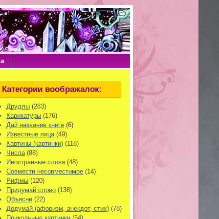
ка
Категории воображалок:
Друдлы
(283)
Карикатуры
(176)
Дай название книге
(6)
Известные лица
(49)
Картины (картинки)
(118)
Числа
(88)
Иностранные слова
(48)
Совмести несовместимое
(14)
Рифмы
(120)
Придумай слово
(138)
Объясни
(22)
Додумай (афоризм, анекдот, стих)
(78)
Прикольные картинки
(54)