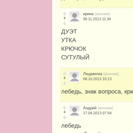
ирина
(аноним)
0
06.11.2013 11:34
ДУЭТ
УТКА
КРЮЧОК
СУТУЛЫЙ
Людмилка
(аноним)
0
08.10.2013 10:13
лебедь, знак вопроса, к
Андрей
(аноним)
0
17.04.2013 07:54
лебедь